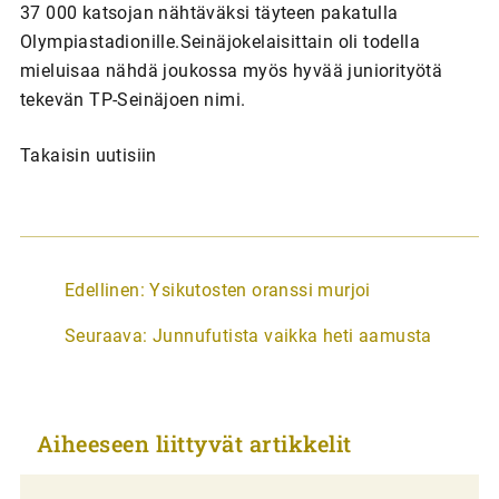
37 000 katsojan nähtäväksi täyteen pakatulla
Olympiastadionille.Seinäjokelaisittain oli todella
mieluisaa nähdä joukossa myös hyvää juniorityötä
tekevän TP-Seinäjoen nimi.
Takaisin uutisiin
A
Edellinen:
Ysikutosten oranssi murjoi
r
Seuraava:
Junnufutista vaikka heti aamusta
t
i
k
Aiheeseen liittyvät artikkelit
k
e