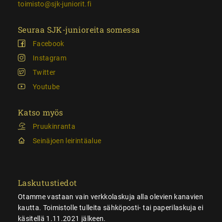
toimisto@sjk-juniorit.fi
Seuraa SJK-junioreita somessa
Facebook
Instagram
Twitter
Youtube
Katso myös
Pruukinranta
Seinäjoen leirintäalue
Laskutustiedot
Otamme vastaan vain verkkolaskuja alla olevien kanavien
kautta. Toimistolle tulleita sähköposti- tai paperilaskuja ei
käsitellä 1.11.2021 jälkeen.