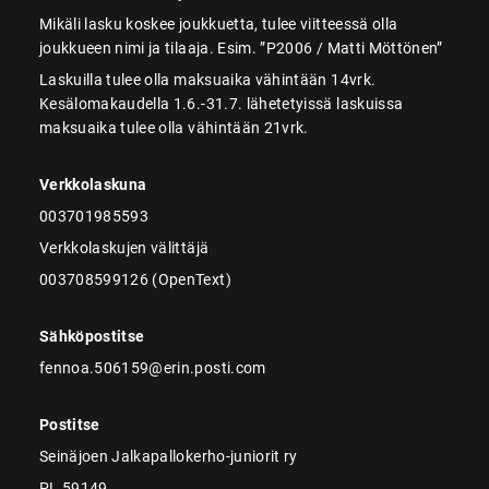
Mikäli lasku koskee joukkuetta, tulee viitteessä olla
joukkueen nimi ja tilaaja. Esim. ”P2006 / Matti Möttönen”
Laskuilla tulee olla maksuaika vähintään 14vrk.
Kesälomakaudella 1.6.-31.7. lähetetyissä laskuissa
maksuaika tulee olla vähintään 21vrk.
Verkkolaskuna
003701985593
Verkkolaskujen välittäjä
003708599126 (OpenText)
Sähköpostitse
fennoa.506159@erin.posti.com
Postitse
Seinäjoen Jalkapallokerho-juniorit ry
PL 59149