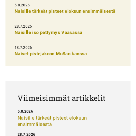
l
5.8.2026
Naisille tärkeät pisteet elokuun ensimmäisestä
i
e
28.7.2026
n
Naisille iso pettymys Vaasassa
s
13.7.2026
e
Naiset pistejakoon MuSan kanssa
l
a
u
s
Viimeisimmät artikkelit
5.8.2026
Naisille tärkeät pisteet elokuun
ensimmäisestä
28.7.2026