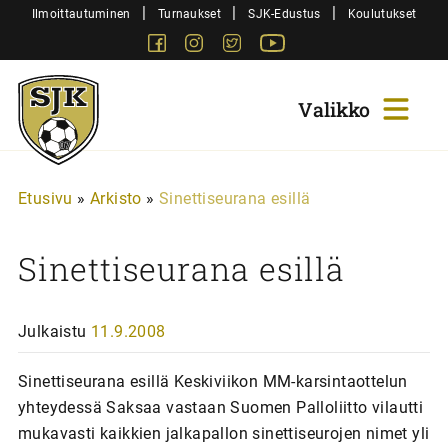
Siirry
|
|
|
Ilmoittautuminen
Turnaukset
SJK-Edustus
Koulutukset
sisältöön
Facebook
Instagram
Twitter
Youtube
Sjk-
Juniorit
Etusivu
»
Arkisto
»
Sinettiseurana esillä
Sinettiseurana esillä
Julkaistu
11.9.2008
Sinettiseurana esillä Keskiviikon MM-karsintaottelun
yhteydessä Saksaa vastaan Suomen Palloliitto vilautti
mukavasti kaikkien jalkapallon sinettiseurojen nimet yli