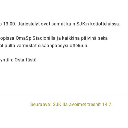
o 13:00. Järjestelyt ovat samat kuin SJK:n kotiotteluissa.
opissa OmaSp Stadionilla ja kaikkina päivinä sekä
ipulla varmistat sisäänpääsysi otteluun.
ntiin: Osta tästä
Seuraava:
SJK:lla avoimet treenit 14.2.