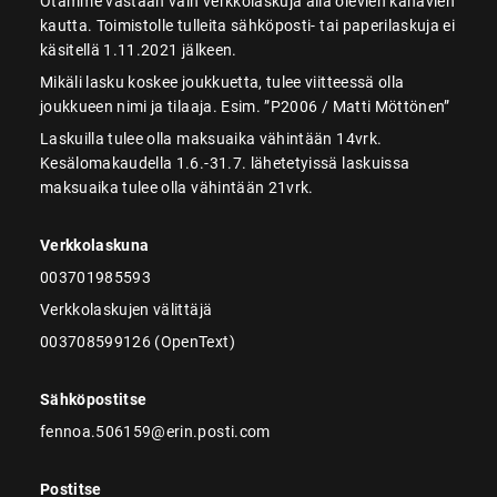
Otamme vastaan vain verkkolaskuja alla olevien kanavien
kautta. Toimistolle tulleita sähköposti- tai paperilaskuja ei
käsitellä 1.11.2021 jälkeen.
Mikäli lasku koskee joukkuetta, tulee viitteessä olla
joukkueen nimi ja tilaaja. Esim. ”P2006 / Matti Möttönen”
Laskuilla tulee olla maksuaika vähintään 14vrk.
Kesälomakaudella 1.6.-31.7. lähetetyissä laskuissa
maksuaika tulee olla vähintään 21vrk.
Verkkolaskuna
003701985593
Verkkolaskujen välittäjä
003708599126 (OpenText)
Sähköpostitse
fennoa.506159@erin.posti.com
Postitse