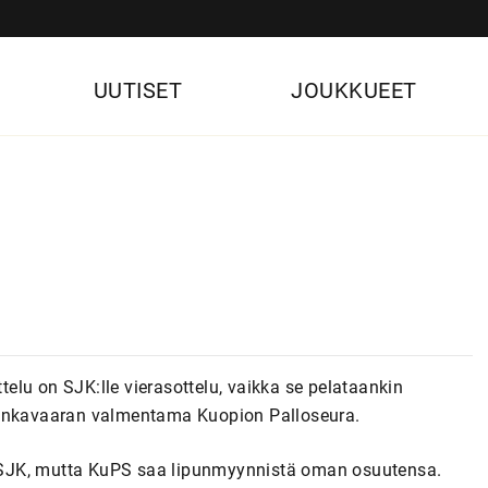
UUTISET
JOUKKUEET
lu on SJK:lle vierasottelu, vaikka se pelataankin
Honkavaaran valmentama Kuopion Palloseura.
aa SJK, mutta KuPS saa lipunmyynnistä oman osuutensa.