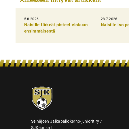
i
k
5.8.2026
k
28.7.2026
Naisille tärkeät pisteet elokuun
Naisille iso 
e
ensimmäisestä
l
i
e
n
s
e
SJK-
l
juniorit
a
u
s
Seinäjoen Jalkapallokerho-juniorit ry /
SJK-juniorit