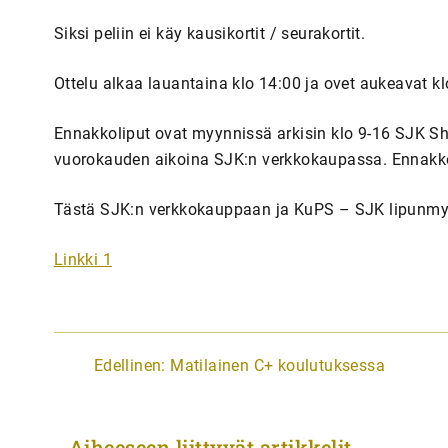
Siksi peliin ei käy kausikortit / seurakortit.
Ottelu alkaa lauantaina klo 14:00 ja ovet aukeavat kl
Ennakkoliput ovat myynnissä arkisin klo 9-16 SJK Sh
vuorokauden aikoina SJK:n verkkokaupassa. Ennakkol
Tästä SJK:n verkkokauppaan ja KuPS – SJK lipunmyy
Linkki 1
A
Edellinen:
Matilainen C+ koulutuksessa
r
t
Aiheeseen liittyvät artikkelit