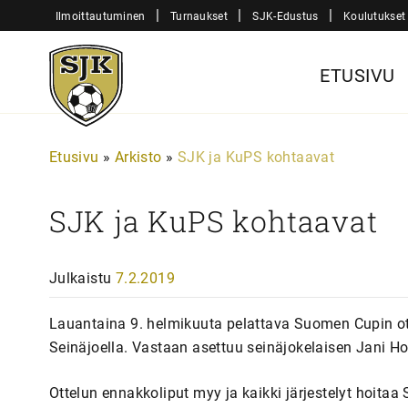
Siirry
|
|
|
Ilmoittautuminen
Turnaukset
SJK-Edustus
Koulutukset
sisältöön
Sjk-
ETUSIVU
Juniorit
Etusivu
»
Arkisto
»
SJK ja KuPS kohtaavat
SJK ja KuPS kohtaavat
Julkaistu
7.2.2019
Lauantaina 9. helmikuuta pelattava Suomen Cupin otte
Seinäjoella. Vastaan asettuu seinäjokelaisen Jani 
Ottelun ennakkoliput myy ja kaikki järjestelyt hoit