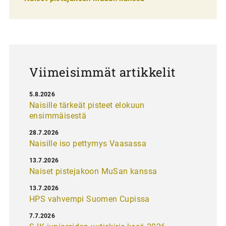
a
u
s
Viimeisimmät artikkelit
5.8.2026
Naisille tärkeät pisteet elokuun
ensimmäisestä
28.7.2026
Naisille iso pettymys Vaasassa
13.7.2026
Naiset pistejakoon MuSan kanssa
13.7.2026
HPS vahvempi Suomen Cupissa
7.7.2026