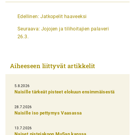
A
Edellinen:
Jatkopelit haaveeksi
r
Seuraava:
Jojojen ja tilihoitajien palaveri
t
26.3.
i
k
k
Aiheeseen liittyvät artikkelit
e
l
i
5.8.2026
Naisille tärkeät pisteet elokuun ensimmäisestä
e
n
28.7.2026
Naisille iso pettymys Vaasassa
s
e
13.7.2026
l
Naiset pistejakoon MuSan kanssa