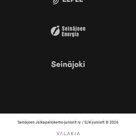
Seinäjoen Jalkapallokerho-juniorit ry / SJK-juniorit © 2026