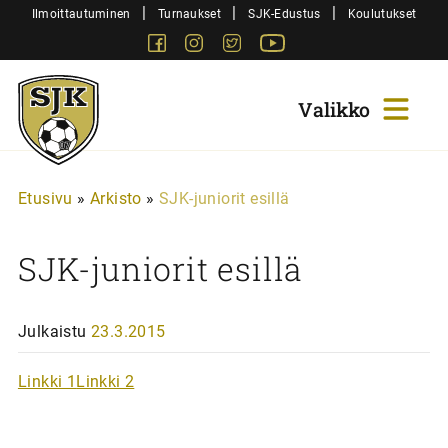
Siirry
|
|
|
Ilmoittautuminen
Turnaukset
SJK-Edustus
Koulutukset
sisältöön
Facebook
Instagram
Twitter
Youtube
Sjk-
Juniorit
Etusivu
»
Arkisto
»
SJK-juniorit esillä
SJK-juniorit esillä
Julkaistu
23.3.2015
Linkki 1
Linkki 2