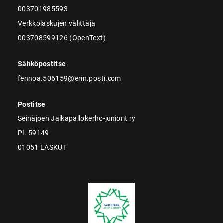
003701985593
Verkkolaskujen välittäjä
003708599126 (OpenText)
Sähköpostitse
fennoa.506159@erin.posti.com
Postitse
Seinäjoen Jalkapallokerho-juniorit ry
PL 59149
01051 LASKUT