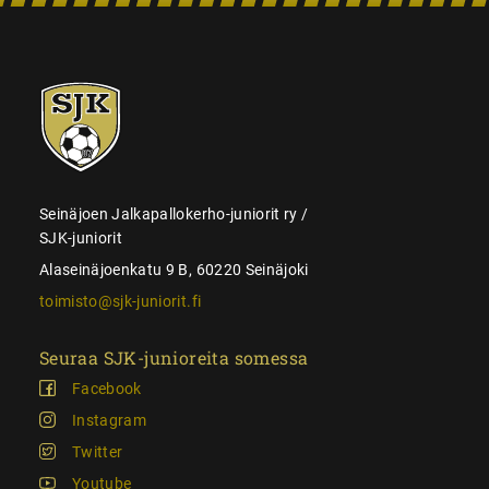
SJK-
juniorit
Seinäjoen Jalkapallokerho-juniorit ry /
SJK-juniorit
Alaseinäjoenkatu 9 B, 60220 Seinäjoki
toimisto@sjk-juniorit.fi
Seuraa SJK-junioreita somessa
Facebook
Instagram
Twitter
Youtube