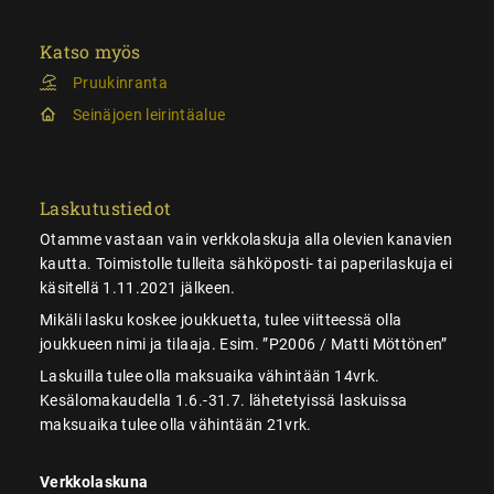
Katso myös
Pruukinranta
Seinäjoen leirintäalue
Laskutustiedot
Otamme vastaan vain verkkolaskuja alla olevien kanavien
kautta. Toimistolle tulleita sähköposti- tai paperilaskuja ei
käsitellä 1.11.2021 jälkeen.
Mikäli lasku koskee joukkuetta, tulee viitteessä olla
joukkueen nimi ja tilaaja. Esim. ”P2006 / Matti Möttönen”
Laskuilla tulee olla maksuaika vähintään 14vrk.
Kesälomakaudella 1.6.-31.7. lähetetyissä laskuissa
maksuaika tulee olla vähintään 21vrk.
Verkkolaskuna