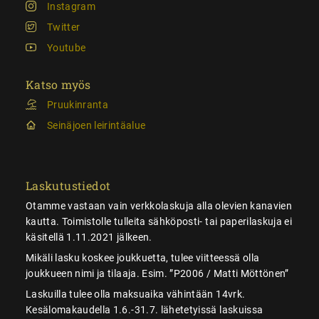
Instagram
Twitter
Youtube
Katso myös
Pruukinranta
Seinäjoen leirintäalue
Laskutustiedot
Otamme vastaan vain verkkolaskuja alla olevien kanavien
kautta. Toimistolle tulleita sähköposti- tai paperilaskuja ei
käsitellä 1.11.2021 jälkeen.
Mikäli lasku koskee joukkuetta, tulee viitteessä olla
joukkueen nimi ja tilaaja. Esim. ”P2006 / Matti Möttönen”
Laskuilla tulee olla maksuaika vähintään 14vrk.
Kesälomakaudella 1.6.-31.7. lähetetyissä laskuissa