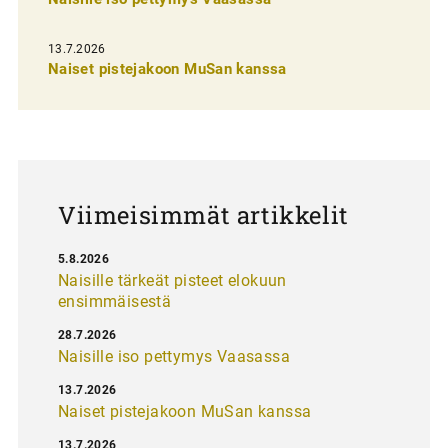
s
e
13.7.2026
l
Naiset pistejakoon MuSan kanssa
a
u
s
Viimeisimmät artikkelit
5.8.2026
Naisille tärkeät pisteet elokuun
ensimmäisestä
28.7.2026
Naisille iso pettymys Vaasassa
13.7.2026
Naiset pistejakoon MuSan kanssa
13.7.2026