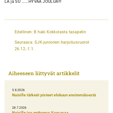
LA ja SU …….HYVÄÄ JOULUA!!!
A
Edellinen:
B haki Kokkolasta tasapelin
r
Seuraava:
SJK-juniorien harjoitusvuorot
t
26.12.-1.1.
i
k
k
Aiheeseen liittyvät artikkelit
e
l
i
5.8.2026
Naisille tärkeät pisteet elokuun ensimmäisestä
e
n
28.7.2026
Naisille iso pettymys Vaasassa