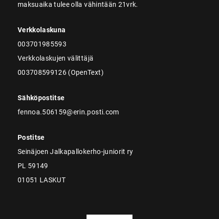
maksuaika tulee olla vähintään 21vrk.
Verkkolaskuna
003701985593
Verkkolaskujen välittäjä
003708599126 (OpenText)
Sähköpostitse
fennoa.506159@erin.posti.com
Postitse
Seinäjoen Jalkapallokerho-juniorit ry
PL 59149
01051 LASKUT