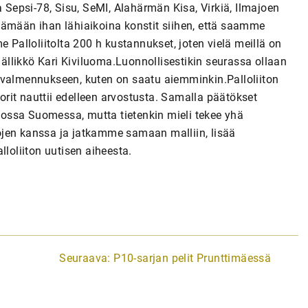
epsi-78, Sisu, SeMI, Alahärmän Kisa, Virkiä, Ilmajoen
tämään ihan lähiaikoina konstit siihen, että saamme
e Palloliitolta 200 h kustannukset, joten vielä meillä on
llikkö Kari Kiviluoma.Luonnollisestikin seurassa ollaan
nttivalmennukseen, kuten on saatu aiemminkin.Palloliiton
iorit nauttii edelleen arvostusta. Samalla päätökset
ukossa Suomessa, mutta tietenkin mieli tekee yhä
ojen kanssa ja jatkamme samaan malliin, lisää
oliiton uutisen aiheesta.
Seuraava:
P10-sarjan pelit Prunttimäessä