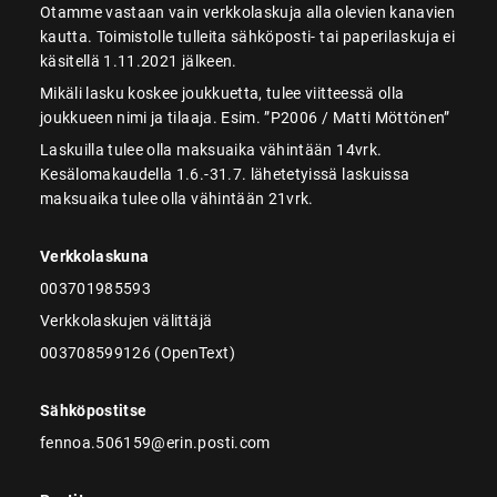
Otamme vastaan vain verkkolaskuja alla olevien kanavien
kautta. Toimistolle tulleita sähköposti- tai paperilaskuja ei
käsitellä 1.11.2021 jälkeen.
Mikäli lasku koskee joukkuetta, tulee viitteessä olla
joukkueen nimi ja tilaaja. Esim. ”P2006 / Matti Möttönen”
Laskuilla tulee olla maksuaika vähintään 14vrk.
Kesälomakaudella 1.6.-31.7. lähetetyissä laskuissa
maksuaika tulee olla vähintään 21vrk.
Verkkolaskuna
003701985593
Verkkolaskujen välittäjä
003708599126 (OpenText)
Sähköpostitse
fennoa.506159@erin.posti.com