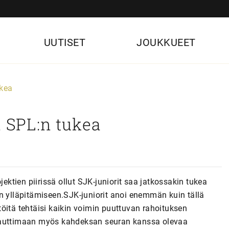
UUTISET
JOUKKUEET
ukea
n SPL:n tukea
jektien piirissä ollut SJK-juniorit saa jatkossakin tukea
n ylläpitämiseen.SJK-juniorit anoi enemmän kuin tällä
ö töitä tehtäisi kaikin voimin puuttuvan rahoituksen
ät nauttimaan myös kahdeksan seuran kanssa olevaa