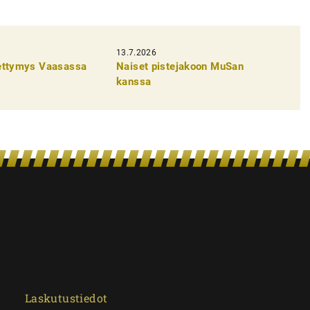
13.7.2026
pettymys Vaasassa
Naiset pistejakoon MuSan
kanssa
Laskutustiedot