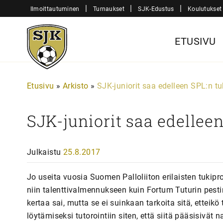
Siirry
|
|
|
Ilmoittautuminen
Turnaukset
SJK-Edustus
Koulutukset
sisältöön
Sjk-
ETUSIVU
Juniorit
Etusivu
»
Arkisto
»
SJK-juniorit saa edelleen SPL:n t
SJK-juniorit saa edellee
Julkaistu
25.8.2017
Jo useita vuosia Suomen Palloliiton erilaisten tukipro
niin talenttivalmennukseen kuin Fortum Tuturin pesti
kertaa sai, mutta se ei suinkaan tarkoita sitä, etteik
löytämiseksi tutorointiin siten, että siitä pääsisiv