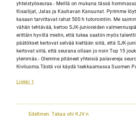
yhteistyöseuraa.- Meillä on mukana tässä hommassa S
Kisailijat, Jalas ja Kauhavan Kanuunat. Pyrimme löy
kasaan tarvittavat rahat 500 h tutorointiin. Me saimm
vähän tehtävää, kertoo SJK-junioreiden valmennuspää
erittäin hyvillä mielin, että tukea saatiin myös tale
päätökset kertovat selvää kieltään siitä, että SJK-jun
kertovat siitä, että seurana ollaan jo noin Top 15 jo
ylemmäs.- Olemme pitäneet yhteisiä palavereja seur
Kiviluoma.Tästä voi käydä tsekkaamassa Suomen Pall
Linkki 1
A
Edellinen:
Takaa ohi KJV:n
r
t