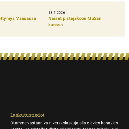
13.7.2026
pettymys Vaasassa
Naiset pistejakoon MuSan
kanssa
Laskutustiedot
Otamme vastaan vain verkkolaskuja alla olevien kanavien