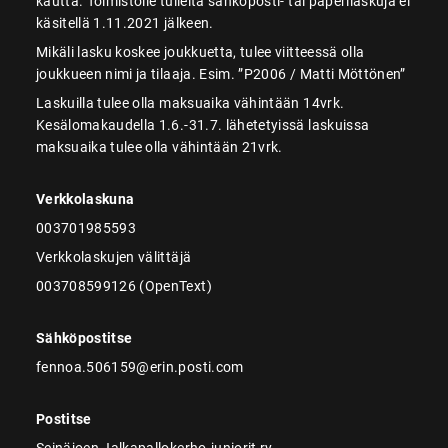
kautta. Toimistolle tulleita sähköposti- tai paperilaskuja ei
käsitellä 1.11.2021 jälkeen.
Mikäli lasku koskee joukkuetta, tulee viitteessä olla
joukkueen nimi ja tilaaja. Esim. ”P2006 / Matti Möttönen”
Laskuilla tulee olla maksuaika vähintään 14vrk.
Kesälomakaudella 1.6.-31.7. lähetetyissä laskuissa
maksuaika tulee olla vähintään 21vrk.
Verkkolaskuna
003701985593
Verkkolaskujen välittäjä
003708599126 (OpenText)
Sähköpostitse
fennoa.506159@erin.posti.com
Postitse
Seinäjoen Jalkapallokerho-juniorit ry