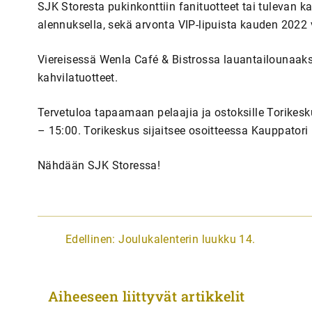
SJK Storesta pukinkonttiin fanituotteet tai tulevan k
alennuksella, sekä arvonta VIP-lipuista kauden 2022 
Viereisessä Wenla Café & Bistrossa lauantailounaaksi
kahvilatuotteet.
Tervetuloa tapaamaan pelaajia ja ostoksille Torikes
– 15:00. Torikeskus sijaitsee osoitteessa Kauppatori 
Nähdään SJK Storessa!
A
Edellinen:
Joulukalenterin luukku 14.
r
t
Aiheeseen liittyvät artikkelit
i