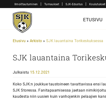
Siirry
|
|
|
Ilmoittautuminen
Turnaukset
SJK-Edustus
Koulutukset
sisältöön
Sjk-
ETUSIVU
Juniorit
Etusivu
»
Arkisto
»
SJK lauantaina Torikeskuksessa
SJK lauantaina Torikes
Julkaistu
15.12.2021
Koko SJK:n joukkue taustoineen tavattavissa ensi la
SJK Storessa. Fanitapaamisessa jaetaan nimikirjoituks
kaudesta niin uusien kuin vanhojenkin pelaajien kan