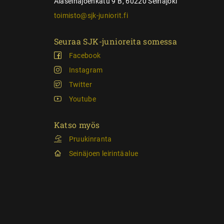
Alaseinäjoenkatu 9 B, 60220 Seinäjoki
toimisto@sjk-juniorit.fi
Seuraa SJK-junioreita somessa
Facebook
Instagram
Twitter
Youtube
Katso myös
Pruukinranta
Seinäjoen leirintäalue