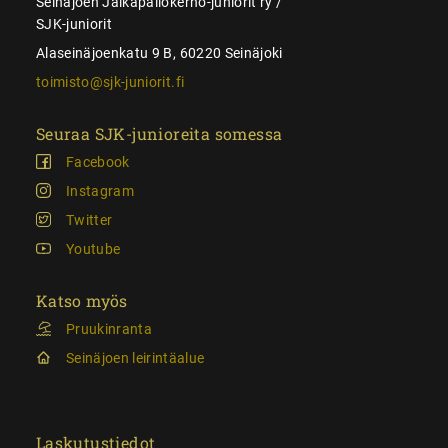
Seinäjoen Jalkapallokerho-juniorit ry /
SJK-juniorit
Alaseinäjoenkatu 9 B, 60220 Seinäjoki
toimisto@sjk-juniorit.fi
Seuraa SJK-junioreita somessa
Facebook
Instagram
Twitter
Youtube
Katso myös
Pruukinranta
Seinäjoen leirintäalue
Laskutustiedot