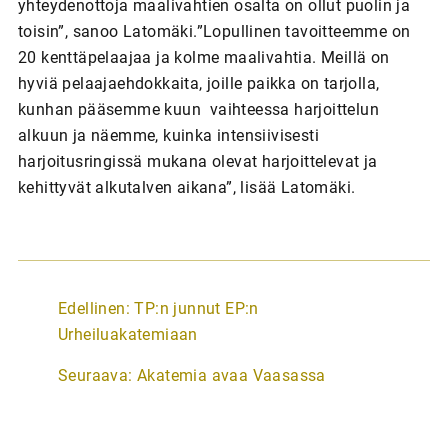
yhteydenottoja maalivahtien osalta on ollut puolin ja
toisin”, sanoo Latomäki.”Lopullinen tavoitteemme on
20 kenttäpelaajaa ja kolme maalivahtia. Meillä on
hyviä pelaajaehdokkaita, joille paikka on tarjolla,
kunhan pääsemme kuun vaihteessa harjoittelun
alkuun ja näemme, kuinka intensiivisesti
harjoitusringissä mukana olevat harjoittelevat ja
kehittyvät alkutalven aikana”, lisää Latomäki.
A
Edellinen:
TP:n junnut EP:n
r
Urheiluakatemiaan
t
Seuraava:
Akatemia avaa Vaasassa
i
k