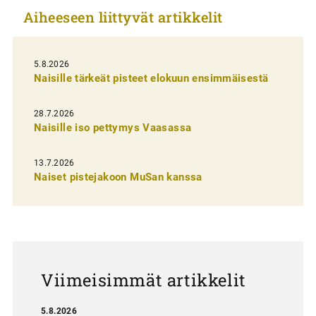
k
Aiheeseen liittyvät artikkelit
e
l
i
5.8.2026
Naisille tärkeät pisteet elokuun ensimmäisestä
e
n
28.7.2026
Naisille iso pettymys Vaasassa
s
e
13.7.2026
l
Naiset pistejakoon MuSan kanssa
a
u
s
Viimeisimmät artikkelit
5.8.2026