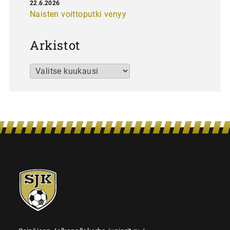
22.6.2026
Naisten voittoputki venyy
Arkistot
Arkistot
SJK-
juniorit