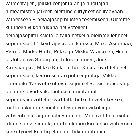
valmentajien, joukkueenjohtajan ja huoltajan
nimeämisten jälkeen olemme siirtyneet seuraavaan
vaiheeseen – pelaajasopimusten tekemiseen. Olemme
kuluneen viikon aikana neuvotelleet
pelaajasopimuksista ja tällä hetkellä olemme tehneet
sopimukset 11 kenttäpelaajan kanssa: Miika Asunmaa,
Petri ja Marko Huttu, Pekka ja Mikko Väänänen, Henri
ja Johannes Saranpää, Tiitus Lehtinen, Jussi
Kankaanpää, Mikko Kärki ja Toni Kujala ovat tehneet
sopimuksen, kertoo seuran puheenjohtaja Mikko
Latomäki.”Neuvottelut ovat sujuneet varsin nopeasti ja
olemme tavoiteaikataulussa. muutamat
sopimusneuvottelut ovat tällä hetkellä vielä kesken,
mutta uskomme meillä olevan ensi viikolla jo
viitisentoista sopimusta valmiina. Maalivahtien osalta
tilanne on vielä auki, mutta olemmekin tässä vaiheessa
keskittyneet kenttäpelaajiin. Toki muutamia