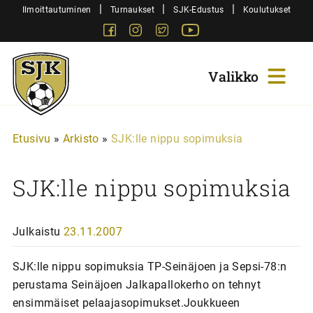
Siirry
|
|
|
Ilmoittautuminen
Turnaukset
SJK-Edustus
Koulutukset
sisältöön
Facebook
Instagram
Twitter
Youtube
Sjk-
Juniorit
Etusivu
»
Arkisto
»
SJK:lle nippu sopimuksia
SJK:lle nippu sopimuksia
Julkaistu
23.11.2007
SJK:lle nippu sopimuksia TP-Seinäjoen ja Sepsi-78:n
perustama Seinäjoen Jalkapallokerho on tehnyt
ensimmäiset pelaajasopimukset.Joukkueen