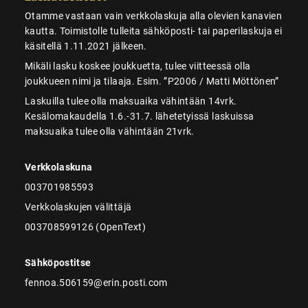
Otamme vastaan vain verkkolaskuja alla olevien kanavien
kautta. Toimistolle tulleita sähköposti- tai paperilaskuja ei
käsitellä 1.11.2021 jälkeen.
Mikäli lasku koskee joukkuetta, tulee viitteessä olla
joukkueen nimi ja tilaaja. Esim. ”P2006 / Matti Möttönen”
Laskuilla tulee olla maksuaika vähintään 14vrk.
Kesälomakaudella 1.6.-31.7. lähetetyissä laskuissa
maksuaika tulee olla vähintään 21vrk.
Verkkolaskuna
003701985593
Verkkolaskujen välittäjä
003708599126 (OpenText)
Sähköpostitse
fennoa.506159@erin.posti.com