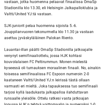
vastaan, jotka huomenna pelaavat finaalissa OmaSp
Stadionilla klo 13.30, eli Helsingin Jalkapalloklubia ja
Valtti/United YJ:tä vastaan.
SJK-juniorit pelaa huomenna sijoista 5.-6.
Jouppilanvuoren tekonurmella klo 11.30 ja vastaan
asettuu jyväskyläläinen Palokan Riento.
Lauantai-illan päätti OmaSp Stadionilla jatkoajalle
venynyt semifinaaliottelu, jossa HJK kohtasi
kouvolalaisen FC Peltirummun. Monen mielestä
kyseessä oli turnauksen moraalinen finaali. No, ainakin
toisessa semifinaalissa FC Espoon numeroin 2-0
kaataneen Valtti/United YJ:n leirissä tästä ollaan
varmasti eri mieltä. Joka tapauksessa tuo semifinaali
tarjosi kyllä laadukasta jalkapalloa ilahduttavan
runsaalle yleisölle. Ottelu ratkesi vasta jatkoajan
lopussa HJK:n tehtyä voittomaalin ja numeroiksi 1-0.