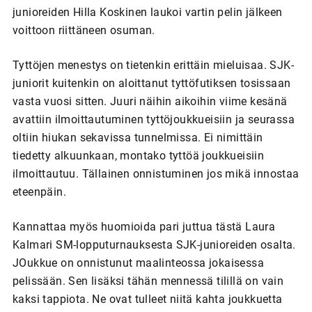
junioreiden Hilla Koskinen laukoi vartin pelin jälkeen
voittoon riittäneen osuman.
Tyttöjen menestys on tietenkin erittäin mieluisaa. SJK-
juniorit kuitenkin on aloittanut tyttöfutiksen tosissaan
vasta vuosi sitten. Juuri näihin aikoihin viime kesänä
avattiin ilmoittautuminen tyttöjoukkueisiin ja seurassa
oltiin hiukan sekavissa tunnelmissa. Ei nimittäin
tiedetty alkuunkaan, montako tyttöä joukkueisiin
ilmoittautuu. Tällainen onnistuminen jos mikä innostaa
eteenpäin.
Kannattaa myös huomioida pari juttua tästä Laura
Kalmari SM-lopputurnauksesta SJK-junioreiden osalta.
JOukkue on onnistunut maalinteossa jokaisessa
pelissään. Sen lisäksi tähän mennessä tilillä on vain
kaksi tappiota. Ne ovat tulleet niitä kahta joukkuetta