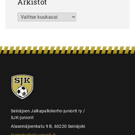
Arkistot
Arkistot
SJK-
juniorit
Seinäjoen Jalkapallokerho-juniorit ry /
SJK-juniorit
Alaseinäjoenkatu 9 B, 60220 Seinäjoki
toimisto@sjk-juniorit.fi