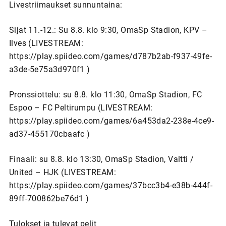
Livestriimaukset sunnuntaina:
Sijat 11.-12.: Su 8.8. klo 9:30, OmaSp Stadion, KPV –
Ilves (LIVESTREAM:
https://play.spiideo.com/games/d787b2ab-f937-49fe-
a3de-5e75a3d970f1 )
Pronssiottelu: su 8.8. klo 11:30, OmaSp Stadion, FC
Espoo – FC Peltirumpu (LIVESTREAM:
https://play.spiideo.com/games/6a453da2-238e-4ce9-
ad37-455170cbaafc )
Finaali: su 8.8. klo 13:30, OmaSp Stadion, Valtti /
United – HJK (LIVESTREAM:
https://play.spiideo.com/games/37bcc3b4-e38b-444f-
89ff-700862be76d1 )
Tulokset ja tulevat pelit