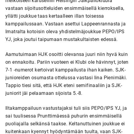
melkoiseen karuselliin Helsingin Jalkpalloklubia
vastaan sijoitusotteluiden ensimmäisellä kierroksella,
yllätti joukkue taas kertaalleen illan toisessa
kamppailussaan. Vastaan asettui Lappeenrannasta ja
Imatralta kotoisin oleva yhdistelmäjoukkue PEPO/IPS
YJ, joka joutui taipumaan mustakultaisten edessä.
Aamutuimaan HJK osoitti olevansa juuri niin hyvä kuin
on ennakoitu. Pariin vuoteen ei Klubi ole hävinnyt, joten
7-1 -numerot kertoivat kamppailusta ihan kaiken. SJK-
junioreiden osumasta ottelussa vastasi Iina Pienimäki.
Tappio tiesi sitä, että HJK eteni semifinaaliin ja SJK-
juniorit jäi pelaamaan sijoista 5.-8.
Iltakamppailuun vastustajaksi tuli siis PEPO/IPS YJ, ja
sai tuulisessa Prunttimäessä puhurin ensimmäisellä
puoliajalla selkänsä taakse. Keltanuttuinen joukkue ei
kuitenkaan kyennyt hyödyntämään tuulta, vaan SJK-