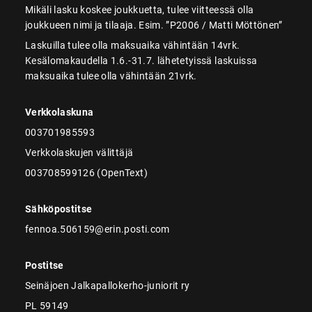
Mikäli lasku koskee joukkuetta, tulee viitteessä olla
joukkueen nimi ja tilaaja. Esim. ”P2006 / Matti Möttönen”
Laskuilla tulee olla maksuaika vähintään 14vrk.
Kesälomakaudella 1.6.-31.7. lähetetyissä laskuissa
maksuaika tulee olla vähintään 21vrk.
Verkkolaskuna
003701985593
Verkkolaskujen välittäjä
003708599126 (OpenText)
Sähköpostitse
fennoa.506159@erin.posti.com
Postitse
Seinäjoen Jalkapallokerho-juniorit ry
PL 59149