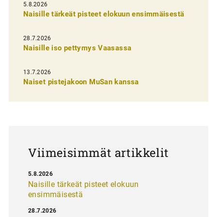
l
5.8.2026
Naisille tärkeät pisteet elokuun ensimmäisestä
i
e
28.7.2026
n
Naisille iso pettymys Vaasassa
s
13.7.2026
e
Naiset pistejakoon MuSan kanssa
l
a
u
s
Viimeisimmät artikkelit
5.8.2026
Naisille tärkeät pisteet elokuun
ensimmäisestä
28.7.2026