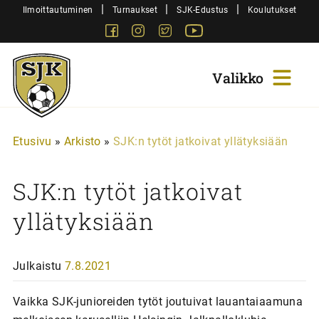
Siirry
|
|
|
Ilmoittautuminen
Turnaukset
SJK-Edustus
Koulutukset
sisältöön
Facebook
Instagram
Twitter
Youtube
Sjk-
Juniorit
Etusivu
»
Arkisto
»
SJK:n tytöt jatkoivat yllätyksiään
SJK:n tytöt jatkoivat
yllätyksiään
Julkaistu
7.8.2021
Vaikka SJK-junioreiden tytöt joutuivat lauantaiaamuna