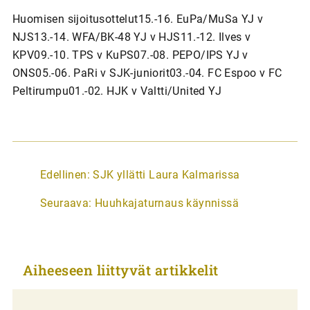
Huomisen sijoitusottelut15.-16. EuPa/MuSa YJ v
NJS13.-14. WFA/BK-48 YJ v HJS11.-12. Ilves v
KPV09.-10. TPS v KuPS07.-08. PEPO/IPS YJ v
ONS05.-06. PaRi v SJK-juniorit03.-04. FC Espoo v FC
Peltirumpu01.-02. HJK v Valtti/United YJ
A
Edellinen:
SJK yllätti Laura Kalmarissa
r
Seuraava:
Huuhkajaturnaus käynnissä
t
i
k
Aiheeseen liittyvät artikkelit
k
e