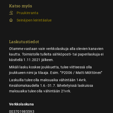
Katso myös
Pruukinranta
Seinäjoen leirintäalue
Laskutustiedot
Otamme vastaan vain verkkolaskuja alla olevien kanavien
kautta. Toimistolle tulleita sähköposti- tai paperilaskuja ei
käsitellä 1.11.2021 jälkeen.
Mikäli lasku koskee joukkuetta, tulee viitteessä olla
joukkueen nimi ja tilaaja. Esim. ”P2006 / Matti Möttönen”
Laskuilla tulee olla maksuaika vähintään 14vrk.
Kesälomakaudella 1.6.-31.7. lähetetyissä laskuissa
maksuaika tulee olla vähintään 21vrk.
Verkkolaskuna
003701985593