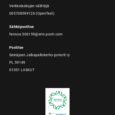
Verkkolaskujen välittäjä
003708599126 (OpenText)
Sähköpostitse
fennoa.506159@erin.posti.com
Postitse
Seinäjoen Jalkapallokerho-juniorit ry
PL 59149
01051 LASKUT