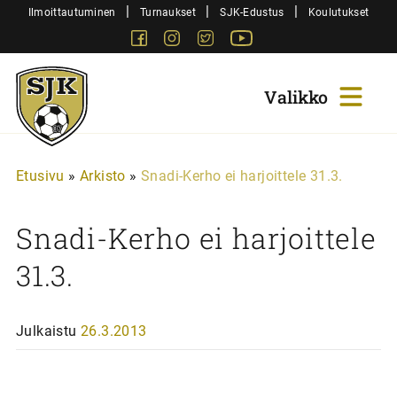
Siirry
|
|
|
Ilmoittautuminen
Turnaukset
SJK-Edustus
Koulutukset
sisältöön
Facebook
Instagram
Twitter
Youtube
Sjk-
Juniorit
Etusivu
»
Arkisto
»
Snadi-Kerho ei harjoittele 31.3.
Snadi-Kerho ei harjoittele
31.3.
Julkaistu
26.3.2013