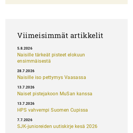
a
u
s
Viimeisimmät artikkelit
5.8.2026
Naisille tärkeät pisteet elokuun
ensimmäisestä
28.7.2026
Naisille iso pettymys Vaasassa
13.7.2026
Naiset pistejakoon MuSan kanssa
13.7.2026
HPS vahvempi Suomen Cupissa
7.7.2026
SJK-junioreiden uutiskirje kesä 2026