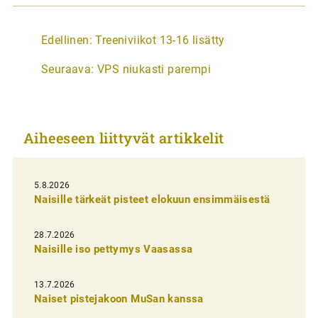
A
Edellinen:
Treeniviikot 13-16 lisätty
r
Seuraava:
VPS niukasti parempi
t
i
k
Aiheeseen liittyvät artikkelit
k
e
l
5.8.2026
Naisille tärkeät pisteet elokuun ensimmäisestä
i
e
28.7.2026
n
Naisille iso pettymys Vaasassa
s
13.7.2026
e
Naiset pistejakoon MuSan kanssa
l