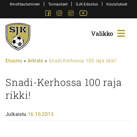
Siirry
|
|
|
Ilmoittautuminen
Turnaukset
SJK-Edustus
Koulutukset
sisältöön
Facebook
Instagram
Twitter
Youtube
Sjk-
Juniorit
Etusivu
»
Arkisto
»
Snadi-Kerhossa 100 raja rikki!
Snadi-Kerhossa 100 raja
rikki!
Julkaistu
16.10.2013