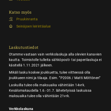
Katso myös
Pruukinranta
Seinäjoen leirintäalue
Laskutustiedot
Otamme vastaan vain verkkolaskuja alla olevien kanavien
kautta. Toimistolle tulleita sähköposti- tai paperilaskuja ei
käsitellä 1.11.2021 jälkeen.
Mikäli lasku koskee joukkuetta, tulee viitteessä olla
joukkueen nimi ja tilaaja. Esim. ”P2006 / Matti Möttönen”
Laskuilla tulee olla maksuaika vähintään 14vrk.
Kesälomakaudella 1.6.-31.7. lähetetyissä laskuissa
maksuaika tulee olla vähintään 21vrk.
Verkkolaskuna