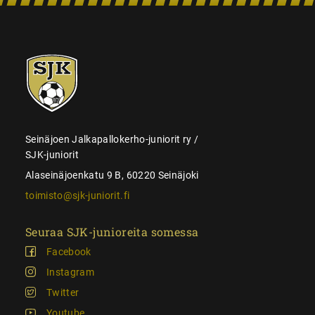
SJK-
juniorit
Seinäjoen Jalkapallokerho-juniorit ry /
SJK-juniorit
Alaseinäjoenkatu 9 B, 60220 Seinäjoki
toimisto@sjk-juniorit.fi
Seuraa SJK-junioreita somessa
Facebook
Instagram
Twitter
Youtube