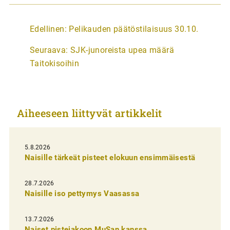
A
Edellinen:
Pelikauden päätöstilaisuus 30.10.
r
Seuraava:
SJK-junoreista upea määrä
t
Taitokisoihin
i
k
k
Aiheeseen liittyvät artikkelit
e
l
i
5.8.2026
Naisille tärkeät pisteet elokuun ensimmäisestä
e
n
28.7.2026
Naisille iso pettymys Vaasassa
s
e
13.7.2026
l
Naiset pistejakoon MuSan kanssa