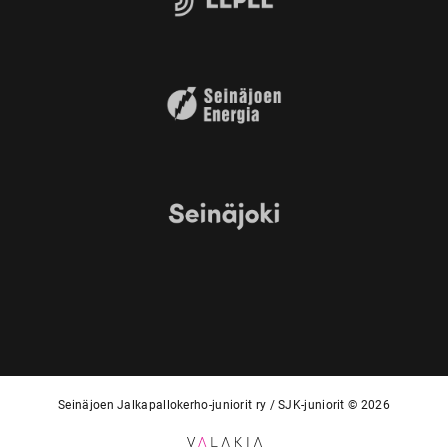
Seinäjoen Jalkapallokerho-juniorit ry / SJK-juniorit © 2026