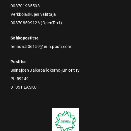
003701985593
Verkkolaskujen välittäjä
003708599126 (OpenText)
Sähköpostitse
fennoa.506159@erin.posti.com
Postitse
Seinäjoen Jalkapallokerho-juniorit ry
PL 59149
01051 LASKUT