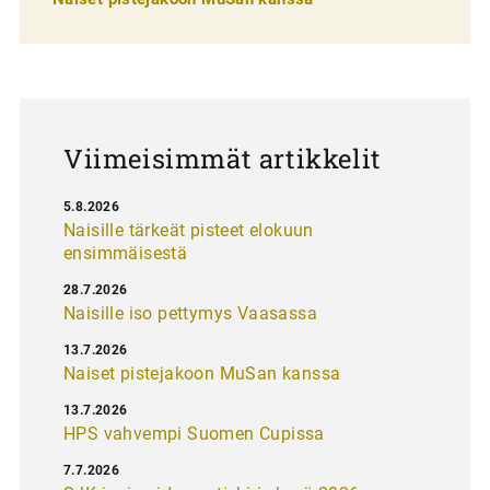
a
u
s
Viimeisimmät artikkelit
5.8.2026
Naisille tärkeät pisteet elokuun
ensimmäisestä
28.7.2026
Naisille iso pettymys Vaasassa
13.7.2026
Naiset pistejakoon MuSan kanssa
13.7.2026
HPS vahvempi Suomen Cupissa
7.7.2026