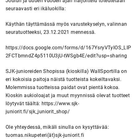
Joulun ja uuden vuoden ajan harjoittelu toteutetaan
seuraavasti eri ikäluokilla:
Käythän täyttämässä myös varustekyselyn, valinnan
seuratuotteeksi, 23.12.2021 mennessä.
https://docs.google.com/forms/d/167YsryVTyIOS_LIP
2FCTbmndZ4p5110U3jU-tWSgb4E/edit?usp=sharing
SJK-junioreiden Shopissa (kioskilla) WallSportilla on
eri kokoisia paitoja näistä tuotteista kokeiltavaksi.
Molemmissa tuotteissa paidat ovat pientä kokoa.
Kioskin aukioloajat ja muut myynnissä olevat tuotteet
löytyvät täältä: https://www.sjk-
juniorit.fi/sjk_juniorit_shop/
Ole yhteydessä, mikäli sinulla on kysyttävää:
tuomas.nikupeteri(ät)sjk-juniorit.fi