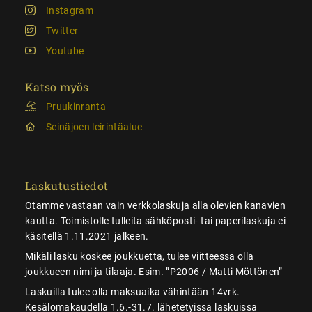
Instagram
Twitter
Youtube
Katso myös
Pruukinranta
Seinäjoen leirintäalue
Laskutustiedot
Otamme vastaan vain verkkolaskuja alla olevien kanavien
kautta. Toimistolle tulleita sähköposti- tai paperilaskuja ei
käsitellä 1.11.2021 jälkeen.
Mikäli lasku koskee joukkuetta, tulee viitteessä olla
joukkueen nimi ja tilaaja. Esim. ”P2006 / Matti Möttönen”
Laskuilla tulee olla maksuaika vähintään 14vrk.
Kesälomakaudella 1.6.-31.7. lähetetyissä laskuissa