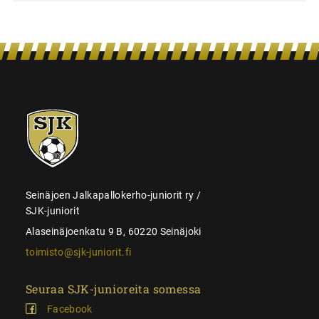
SJK-
juniorit
Seinäjoen Jalkapallokerho-juniorit ry /
SJK-juniorit
Alaseinäjoenkatu 9 B, 60220 Seinäjoki
toimisto@sjk-juniorit.fi
Seuraa SJK-junioreita somessa
Facebook