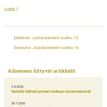
Linkki 1
A
Edellinen:
Joulukalenterin luukku 13.
r
Seuraava:
Joulukalenterin luukku 14.
t
i
k
Aiheeseen liittyvät artikkelit
k
e
l
5.8.2026
Naisille tärkeät pisteet elokuun ensimmäisestä
i
e
28.7.2026