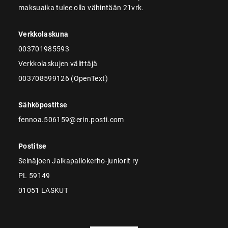
maksuaika tulee olla vähintään 21vrk.
Verkkolaskuna
003701985593
Verkkolaskujen välittäjä
003708599126 (OpenText)
Sähköpostitse
fennoa.506159@erin.posti.com
Postitse
Seinäjoen Jalkapallokerho-juniorit ry
PL 59149
01051 LASKUT