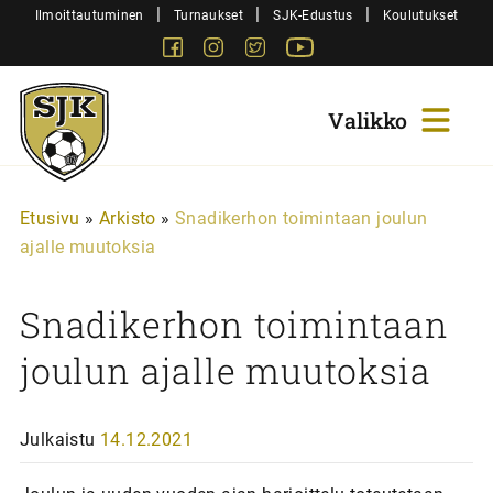
Siirry
|
|
|
Ilmoittautuminen
Turnaukset
SJK-Edustus
Koulutukset
sisältöön
Facebook
Instagram
Twitter
Youtube
Sjk-
Juniorit
Etusivu
»
Arkisto
»
Snadikerhon toimintaan joulun
ajalle muutoksia
Snadikerhon toimintaan
joulun ajalle muutoksia
Julkaistu
14.12.2021