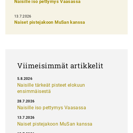
n
Naisille iso pettymys Vaasassa
s
13.7.2026
e
Naiset pistejakoon MuSan kanssa
l
a
u
s
Viimeisimmät artikkelit
5.8.2026
Naisille tärkeät pisteet elokuun
ensimmäisestä
28.7.2026
Naisille iso pettymys Vaasassa
13.7.2026
Naiset pistejakoon MuSan kanssa