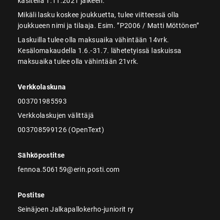
käsitellä 1.11.2021 jälkeen.
Mikäli lasku koskee joukkuetta, tulee viitteessä olla
joukkueen nimi ja tilaaja. Esim. ”P2006 / Matti Möttönen”
Laskuilla tulee olla maksuaika vähintään 14vrk.
Kesälomakaudella 1.6.-31.7. lähetetyissä laskuissa
maksuaika tulee olla vähintään 21vrk.
Verkkolaskuna
003701985593
Verkkolaskujen välittäjä
003708599126 (OpenText)
Sähköpostitse
fennoa.506159@erin.posti.com
Postitse
Seinäjoen Jalkapallokerho-juniorit ry