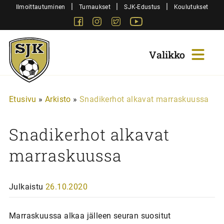
Siirry
|
|
|
Ilmoittautuminen
Turnaukset
SJK-Edustus
Koulutukset
sisältöön
Facebook
Instagram
Twitter
Youtube
Sjk-
Juniorit
Etusivu
»
Arkisto
»
Snadikerhot alkavat marraskuussa
Snadikerhot alkavat
marraskuussa
Julkaistu
26.10.2020
Marraskuussa alkaa jälleen seuran suositut