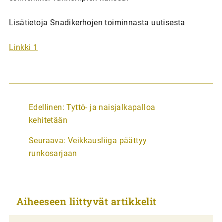
Lisätietoja Snadikerhojen toiminnasta uutisesta
Linkki 1
A
Edellinen:
Tyttö- ja naisjalkapalloa
r
kehitetään
t
Seuraava:
Veikkausliiga päättyy
i
runkosarjaan
k
k
e
Aiheeseen liittyvät artikkelit
l