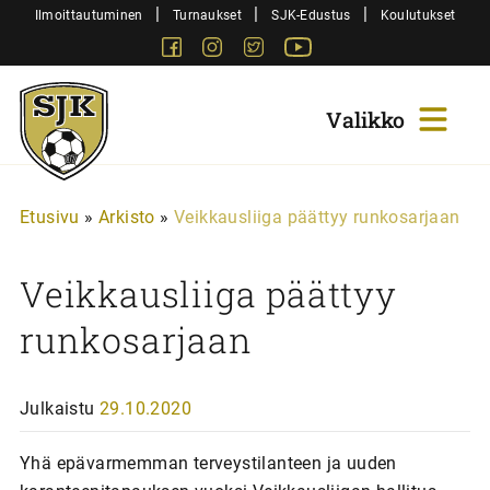
Siirry
|
|
|
Ilmoittautuminen
Turnaukset
SJK-Edustus
Koulutukset
sisältöön
Facebook
Instagram
Twitter
Youtube
Sjk-
Juniorit
Etusivu
»
Arkisto
»
Veikkausliiga päättyy runkosarjaan
Veikkausliiga päättyy
runkosarjaan
Julkaistu
29.10.2020
Yhä epävarmemman terveystilanteen ja uuden