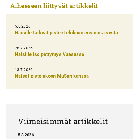
Aiheeseen liittyvät artikkelit
e
l
i
5.8.2026
Naisille tärkeät pisteet elokuun ensimmäisestä
e
n
28.7.2026
Naisille iso pettymys Vaasassa
s
e
13.7.2026
l
Naiset pistejakoon MuSan kanssa
a
u
s
Viimeisimmät artikkelit
5.8.2026