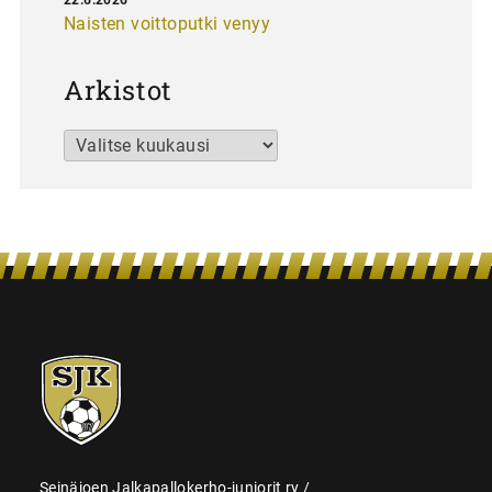
Naisten voittoputki venyy
Arkistot
Arkistot
SJK-
juniorit
Seinäjoen Jalkapallokerho-juniorit ry /