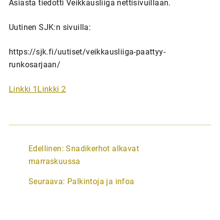
Asiasta tiedotti Veikkausliiga nettisivuillaan.
Uutinen SJK:n sivuilla:
https://sjk.fi/uutiset/veikkausliiga-paattyy-
runkosarjaan/
Linkki 1
Linkki 2
A
Edellinen:
Snadikerhot alkavat
r
marraskuussa
t
Seuraava:
Palkintoja ja infoa
i
k
k