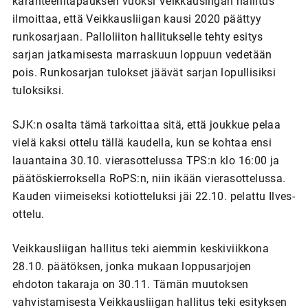
karanteenitapauksen vuoksi Veikkausliigan hallitus
ilmoittaa, että Veikkausliigan kausi 2020 päättyy
runkosarjaan. Palloliiton hallitukselle tehty esitys
sarjan jatkamisesta marraskuun loppuun vedetään
pois. Runkosarjan tulokset jäävät sarjan lopullisiksi
tuloksiksi.
SJK:n osalta tämä tarkoittaa sitä, että joukkue pelaa
vielä kaksi ottelu tällä kaudella, kun se kohtaa ensi
lauantaina 30.10. vierasottelussa TPS:n klo 16:00 ja
päätöskierroksella RoPS:n, niin ikään vierasottelussa.
Kauden viimeiseksi kotiotteluksi jäi 22.10. pelattu Ilves-
ottelu.
Veikkausliigan hallitus teki aiemmin keskiviikkona
28.10. päätöksen, jonka mukaan loppusarjojen
ehdoton takaraja on 30.11. Tämän muutoksen
vahvistamisesta Veikkausliigan hallitus teki esityksen