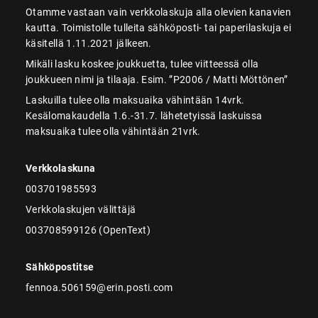
Otamme vastaan vain verkkolaskuja alla olevien kanavien
kautta. Toimistolle tulleita sähköposti- tai paperilaskuja ei
käsitellä 1.11.2021 jälkeen.
Mikäli lasku koskee joukkuetta, tulee viitteessä olla
joukkueen nimi ja tilaaja. Esim. ”P2006 / Matti Möttönen”
Laskuilla tulee olla maksuaika vähintään 14vrk.
Kesälomakaudella 1.6.-31.7. lähetetyissä laskuissa
maksuaika tulee olla vähintään 21vrk.
Verkkolaskuna
003701985593
Verkkolaskujen välittäjä
003708599126 (OpenText)
Sähköpostitse
fennoa.506159@erin.posti.com