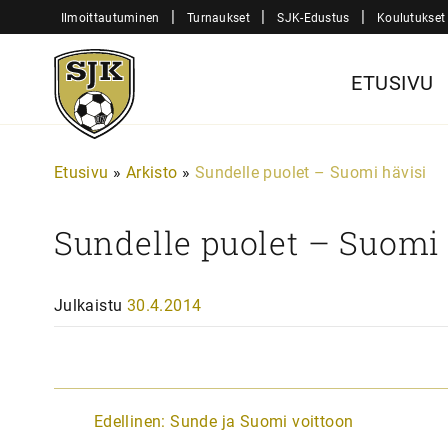
Siirry
|
|
|
Ilmoittautuminen
Turnaukset
SJK-Edustus
Koulutukset
sisältöön
Sjk-
ETUSIVU
Juniorit
Etusivu
»
Arkisto
»
Sundelle puolet – Suomi hävisi
Sundelle puolet – Suomi
Julkaistu
30.4.2014
A
Edellinen:
Sunde ja Suomi voittoon