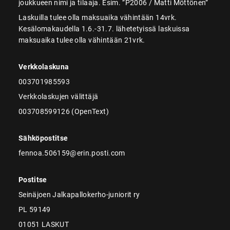
joukkueen nimi ja tilaaja. Esim. ”P2006 / Matti Möttönen”
Laskuilla tulee olla maksuaika vähintään 14vrk.
Kesälomakaudella 1.6.-31.7. lähetetyissä laskuissa
maksuaika tulee olla vähintään 21vrk.
Verkkolaskuna
003701985593
Verkkolaskujen välittäjä
003708599126 (OpenText)
Sähköpostitse
fennoa.506159@erin.posti.com
Postitse
Seinäjoen Jalkapallokerho-juniorit ry
PL 59149
01051 LASKUT