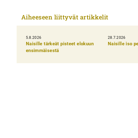
r
t
Aiheeseen liittyvät artikkelit
i
k
5.8.2026
k
28.7.2026
Naisille tärkeät pisteet elokuun
Naisille iso 
e
ensimmäisestä
l
i
e
n
s
e
l
a
u