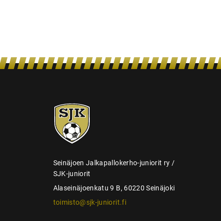
s
SJK-
juniorit
Seinäjoen Jalkapallokerho-juniorit ry /
SJK-juniorit
Alaseinäjoenkatu 9 B, 60220 Seinäjoki
toimisto@sjk-juniorit.fi