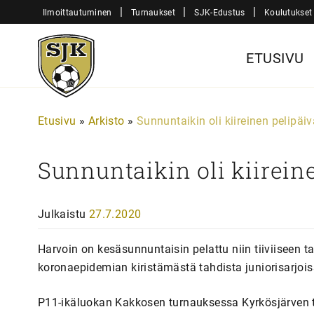
Siirry
|
|
|
Ilmoittautuminen
Turnaukset
SJK-Edustus
Koulutukset
sisältöön
Sjk-
ETUSIVU
Juniorit
Etusivu
»
Arkisto
»
Sunnuntaikin oli kiireinen pelipäiv
Sunnuntaikin oli kiirein
Julkaistu
27.7.2020
Harvoin on kesäsunnuntaisin pelattu niin tiiviiseen ta
koronaepidemian kiristämästä tahdista juniorisarjois
P11-ikäluokan Kakkosen turnauksessa Kyrkösjärven t