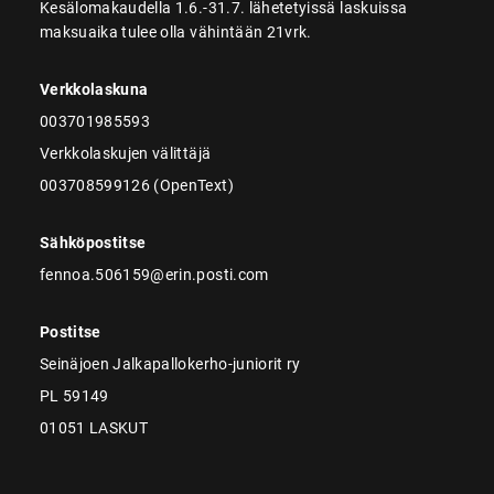
Kesälomakaudella 1.6.-31.7. lähetetyissä laskuissa
maksuaika tulee olla vähintään 21vrk.
Verkkolaskuna
003701985593
Verkkolaskujen välittäjä
003708599126 (OpenText)
Sähköpostitse
fennoa.506159@erin.posti.com
Postitse
Seinäjoen Jalkapallokerho-juniorit ry
PL 59149
01051 LASKUT