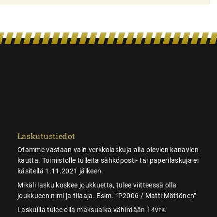
Laskutustiedot
Otamme vastaan vain verkkolaskuja alla olevien kanavien
kautta. Toimistolle tulleita sähköposti- tai paperilaskuja ei
käsitellä 1.11.2021 jälkeen.
Mikäli lasku koskee joukkuetta, tulee viitteessä olla
joukkueen nimi ja tilaaja. Esim. ”P2006 / Matti Möttönen”
Laskuilla tulee olla maksuaika vähintään 14vrk.