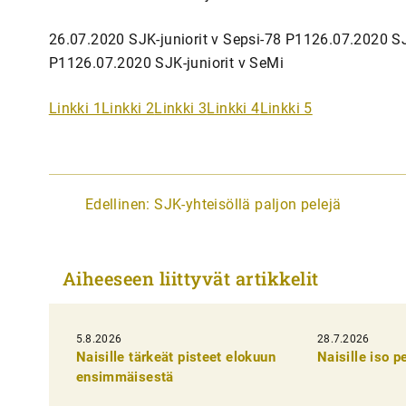
26.07.2020 SJK-juniorit v Sepsi-78 P1126.07.2020 SJ
P1126.07.2020 SJK-juniorit v SeMi
Linkki 1
Linkki 2
Linkki 3
Linkki 4
Linkki 5
A
Edellinen:
SJK-yhteisöllä paljon pelejä
r
t
Aiheeseen liittyvät artikkelit
i
k
5.8.2026
k
28.7.2026
Naisille tärkeät pisteet elokuun
Naisille iso 
e
ensimmäisestä
l