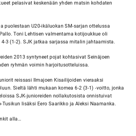
ukkueet pelasivat keskenään yhden matsin kohdaten
la puolestaan U20-ikäluokan SM-sarjan ottelussa
Pallo. Toni Lehtisen valmentama kotijoukkue oli
-3 (1-2). SJK jatkaa sarjassa mitalin jahtaamista.
reiden 2013 syntyneet pojat kohtasivat Seinäjoen
den ryhmän voimin harjoitusotteluissa.
orit reissasi Ilmajoen Kisailijoiden vieraaksi
un. Sieltä lähti mukaan komea 6-2 (3-1) -voitto, jonka
eloissa SJK-junioreiden nollakutosista onnistuivat
-Tusikun lisäksi Eero Saarikko ja Aleksi Naamanka.
nkit alla…