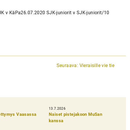
K v KäPa26.07.2020 SJK-juniorit v SJK-juniorit/10
Seuraava:
Vieraisille vie tie
13.7.2026
pettymys Vaasassa
Naiset pistejakoon MuSan
kanssa