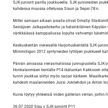
SJK-juniorit parilla joukkueella. SJK-junioreiden jo
kahdessa muussa ottelussa Sisun ja Sepsi-78:n.
Miltei samaan aikaan asialla olivat OmaSp Stadionil
Seinäjoen Jalkapallokerho ja helsinkiläinen Käpylän 
värikkäässä kamppailussa lopulta vahvempi lukemin 4
Keskuskentän viereisellä Harjoituskentällä SJK-junio
Mimmiliigan 2012 syntyneiden tyttöjen joukkueet kah
Päivän ainoassa vierasmatsissa junnupuolella SJK-juni
Honkalanmäen kentälle P14-ikäluokan Kakkosen ottelu
turvin joukkue siirtyi myös sarjan kärkeen. Maalikark
kahdesti maalanneiden Jussi Jokilehdon ja Anton Iso
Kuvia löytyy yhteensä viiden gallerian verran, joihin li
26.07.2020 Sisu v SJK-juniorit P11