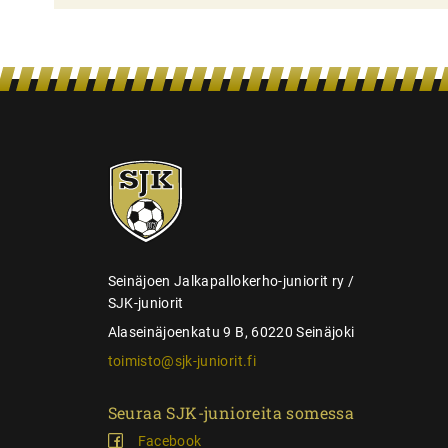
i
e
n
s
e
SJK-
l
juniorit
a
u
s
Seinäjoen Jalkapallokerho-juniorit ry /
SJK-juniorit
Alaseinäjoenkatu 9 B, 60220 Seinäjoki
toimisto@sjk-juniorit.fi
Seuraa SJK-junioreita somessa
Facebook