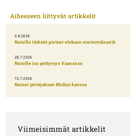
k
Aiheeseen liittyvät artikkelit
k
e
l
5.8.2026
Naisille tärkeät pisteet elokuun ensimmäisestä
i
e
28.7.2026
n
Naisille iso pettymys Vaasassa
s
13.7.2026
e
Naiset pistejakoon MuSan kanssa
l
a
u
s
Viimeisimmät artikkelit