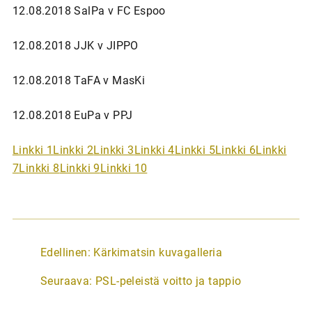
12.08.2018 SalPa v FC Espoo
12.08.2018 JJK v JIPPO
12.08.2018 TaFA v MasKi
12.08.2018 EuPa v PPJ
Linkki 1
Linkki 2
Linkki 3
Linkki 4
Linkki 5
Linkki 6
Linkki
7
Linkki 8
Linkki 9
Linkki 10
A
Edellinen:
Kärkimatsin kuvagalleria
r
Seuraava:
PSL-peleistä voitto ja tappio
t
i