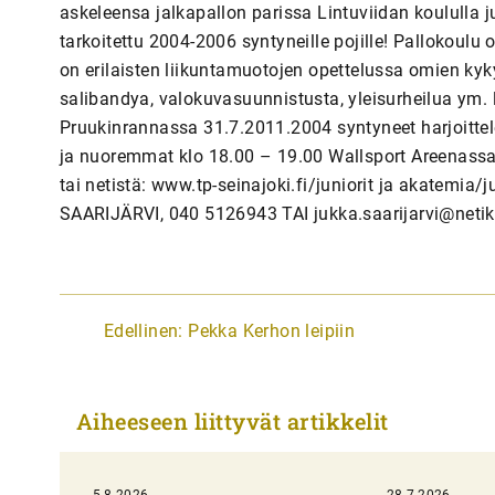
askeleensa jalkapallon parissa Lintuviidan koululla 
tarkoitettu 2004-2006 syntyneille pojille! Pallokoulu
on erilaisten liikuntamuotojen opettelussa omien kyk
salibandya, valokuvasuunnistusta, yleisurheilua ym. 
Pruukinrannassa 31.7.2011.2004 syntyneet harjoittele
ja nuoremmat klo 18.00 – 19.00 Wallsport Areenassa.
tai netistä: www.tp-seinajoki.fi/juniorit ja akatem
SAARIJÄRVI, 040 5126943 TAI jukka.saarijarvi@netik
A
Edellinen:
Pekka Kerhon leipiin
r
t
Aiheeseen liittyvät artikkelit
i
k
5.8.2026
28.7.2026