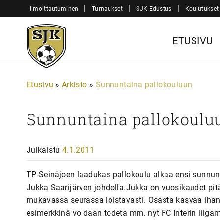
Siirry
|
|
|
Ilmoittautuminen
Turnaukset
SJK-Edustus
Koulutukset
sisältöön
Sjk-
ETUSIVU
Juniorit
Etusivu
»
Arkisto
»
Sunnuntaina pallokouluun
Sunnuntaina pallokoulu
Julkaistu
4.1.2011
TP-Seinäjoen laadukas pallokoulu alkaa ensi sunnun
Jukka Saarijärven johdolla.Jukka on vuosikaudet pitä
mukavassa seurassa loistavasti. Osasta kasvaa ihan 
esimerkkinä voidaan todeta mm. nyt FC Interin liiga