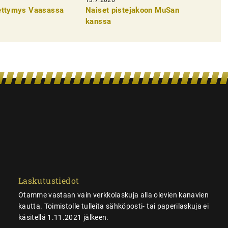
pettymys Vaasassa
Naiset pistejakoon MuSan
kanssa
Laskutustiedot
Otamme vastaan vain verkkolaskuja alla olevien kanavien
kautta. Toimistolle tulleita sähköposti- tai paperilaskuja ei
käsitellä 1.11.2021 jälkeen.