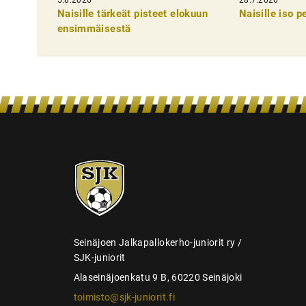
k
Naisille tärkeät pisteet elokuun
Naisille iso 
e
ensimmäisestä
l
i
e
n
s
e
SJK-
l
juniorit
a
u
s
Seinäjoen Jalkapallokerho-juniorit ry /
SJK-juniorit
Alaseinäjoenkatu 9 B, 60220 Seinäjoki
toimisto@sjk-juniorit.fi