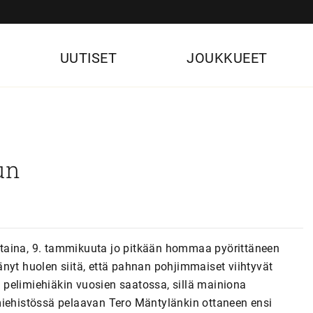
UUTISET
JOUKKUEET
un
taina, 9. tammikuuta jo pitkään hommaa pyörittäneen
nyt huolen siitä, että pahnan pohjimmaiset viihtyvät
pelimiehiäkin vuosien saatossa, sillä mainiona
miehistössä pelaavan Tero Mäntylänkin ottaneen ensi