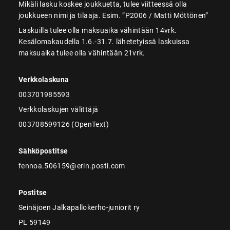
Mikäli lasku koskee joukkuetta, tulee viitteessä olla
joukkueen nimi ja tilaaja. Esim. ”P2006 / Matti Möttönen”
Laskuilla tulee olla maksuaika vähintään 14vrk.
Kesälomakaudella 1.6.-31.7. lähetetyissä laskuissa
maksuaika tulee olla vähintään 21vrk.
Verkkolaskuna
003701985593
Verkkolaskujen välittäjä
003708599126 (OpenText)
Sähköpostitse
fennoa.506159@erin.posti.com
Postitse
Seinäjoen Jalkapallokerho-juniorit ry
PL 59149