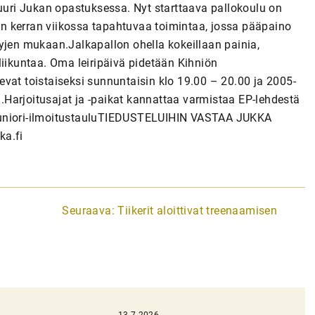
juuri Jukan opastuksessa. Nyt starttaava pallokoulu on
 on kerran viikossa tapahtuvaa toimintaa, jossa pääpaino
yjen mukaan.Jalkapallon ohella kokeillaan painia,
liikuntaa. Oma leiripäivä pidetään Kihniön
vat toistaiseksi sunnuntaisin klo 19.00 – 20.00 ja 2005-
Harjoitusajat ja -paikat kannattaa varmistaa EP-lehdestä
ia/juniori-ilmoitustauluTIEDUSTELUIHIN VASTAA JUKKA
ka.fi
Seuraava:
Tiikerit aloittivat treenaamisen
13.7.2026