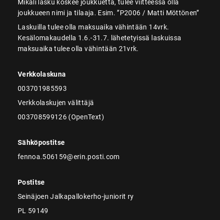
Mikäli lasku koskee joukkuetta, tulee viitteessä olla
joukkueen nimi ja tilaaja. Esim. ”P2006 / Matti Möttönen”
Laskuilla tulee olla maksuaika vähintään 14vrk.
Kesälomakaudella 1.6.-31.7. lähetetyissä laskuissa
maksuaika tulee olla vähintään 21vrk.
Verkkolaskuna
003701985593
Verkkolaskujen välittäjä
003708599126 (OpenText)
Sähköpostitse
fennoa.506159@erin.posti.com
Postitse
Seinäjoen Jalkapallokerho-juniorit ry
PL 59149