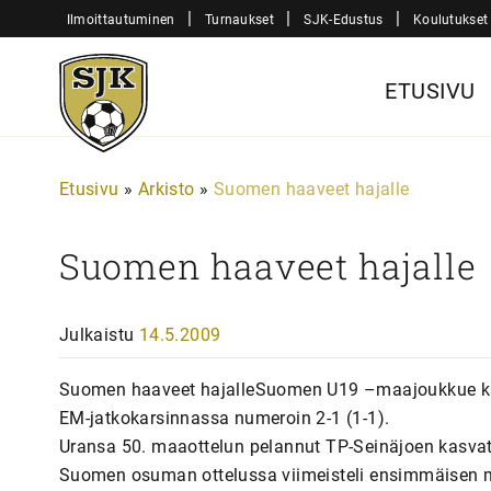
Siirry
|
|
|
Ilmoittautuminen
Turnaukset
SJK-Edustus
Koulutukset
sisältöön
Sjk-
ETUSIVU
Juniorit
Etusivu
»
Arkisto
»
Suomen haaveet hajalle
Suomen haaveet hajalle
Julkaistu
14.5.2009
Suomen haaveet hajalleSuomen U19 –maajoukkue kärs
EM-jatkokarsinnassa numeroin 2-1 (1-1).
Uransa 50. maaottelun pelannut TP-Seinäjoen kasvatti,
Suomen osuman ottelussa viimeisteli ensimmäisen m