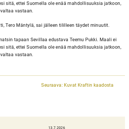
iesi sitä, ettei Suomella ole enää mahdollisuuksia jatkoon,
ävaltaa vastaan.
 Tero Mäntylä, sai jälleen tililleen täydet minuutit.
atsin tapaan Sevillaa edustava Teemu Pukki. Maali ei
iesi sitä, ettei Suomella ole enää mahdollisuuksia jatkoon,
ävaltaa vastaan.
Seuraava:
Kuvat Kraftin kaadosta
13.7.2026