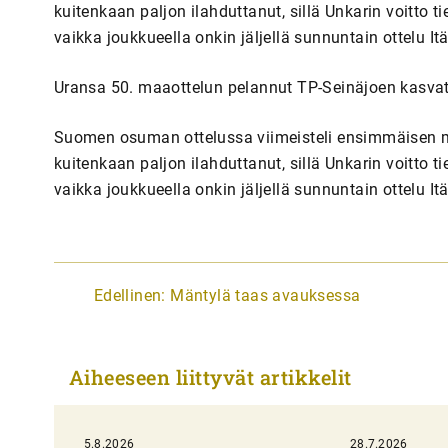
kuitenkaan paljon ilahduttanut, sillä Unkarin voitto t
vaikka joukkueella onkin jäljellä sunnuntain ottelu It
Uransa 50. maaottelun pelannut TP-Seinäjoen kasvatti,
Suomen osuman ottelussa viimeisteli ensimmäisen m
kuitenkaan paljon ilahduttanut, sillä Unkarin voitto t
vaikka joukkueella onkin jäljellä sunnuntain ottelu It
A
Edellinen:
Mäntylä taas avauksessa
r
t
Aiheeseen liittyvät artikkelit
i
k
5.8.2026
28.7.2026