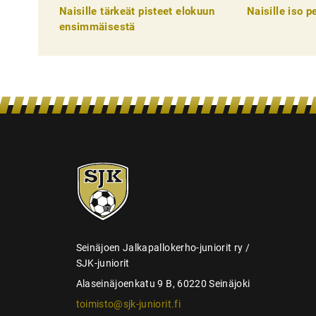
k
Naisille tärkeät pisteet elokuun
Naisille iso 
e
ensimmäisestä
l
i
e
n
s
e
SJK-
l
juniorit
a
u
s
Seinäjoen Jalkapallokerho-juniorit ry /
SJK-juniorit
Alaseinäjoenkatu 9 B, 60220 Seinäjoki
toimisto@sjk-juniorit.fi