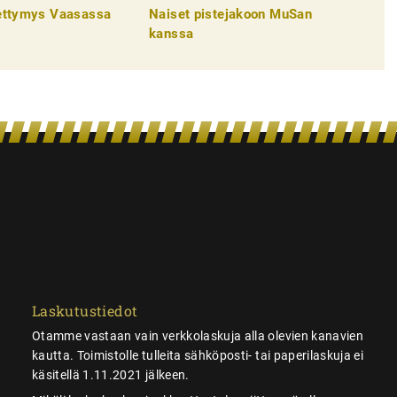
pettymys Vaasassa
Naiset pistejakoon MuSan
kanssa
Laskutustiedot
Otamme vastaan vain verkkolaskuja alla olevien kanavien
kautta. Toimistolle tulleita sähköposti- tai paperilaskuja ei
käsitellä 1.11.2021 jälkeen.