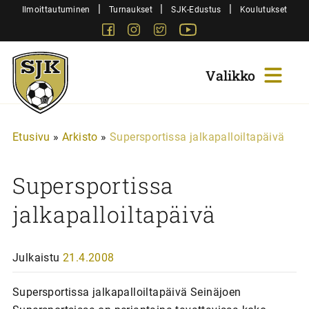
Siirry
|
|
|
Ilmoittautuminen
Turnaukset
SJK-Edustus
Koulutukset
sisältöön
Facebook
Instagram
Twitter
Youtube
Sjk-
Juniorit
Etusivu
»
Arkisto
»
Supersportissa jalkapalloiltapäivä
Supersportissa
jalkapalloiltapäivä
Julkaistu
21.4.2008
Supersportissa jalkapalloiltapäivä Seinäjoen