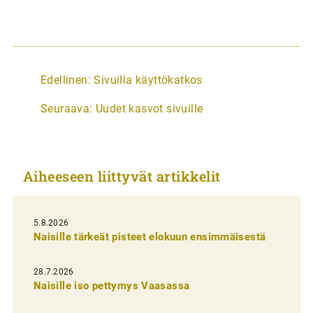
A
Edellinen:
Sivuilla käyttökatkos
r
Seuraava:
Uudet kasvot sivuille
t
i
k
Aiheeseen liittyvät artikkelit
k
e
l
5.8.2026
Naisille tärkeät pisteet elokuun ensimmäisestä
i
e
28.7.2026
n
Naisille iso pettymys Vaasassa
s