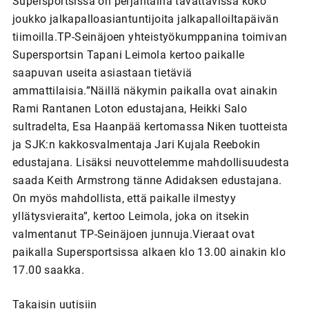
Supersportsissa on perjantaina tavattavissa koko
joukko jalkapalloasiantuntijoita jalkapalloiltapäivän
tiimoilla.TP-Seinäjoen yhteistyökumppanina toimivan
Supersportsin Tapani Leimola kertoo paikalle
saapuvan useita asiastaan tietäviä
ammattilaisia.”Näillä näkymin paikalla ovat ainakin
Rami Rantanen Loton edustajana, Heikki Salo
sultradelta, Esa Haanpää kertomassa Niken tuotteista
ja SJK:n kakkosvalmentaja Jari Kujala Reebokin
edustajana. Lisäksi neuvottelemme mahdollisuudesta
saada Keith Armstrong tänne Adidaksen edustajana.
On myös mahdollista, että paikalle ilmestyy
yllätysvieraita”, kertoo Leimola, joka on itsekin
valmentanut TP-Seinäjoen junnuja.Vieraat ovat
paikalla Supersportsissa alkaen klo 13.00 ainakin klo
17.00 saakka.
Takaisin uutisiin