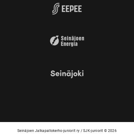
Seinäjoen Jalkapallokerho-juniorit ry / SJK-juniorit © 2026