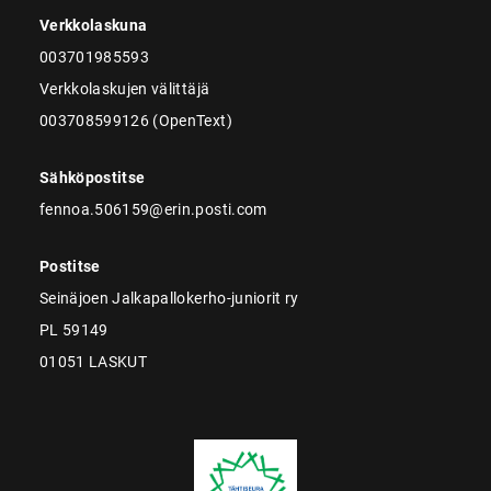
Verkkolaskuna
003701985593
Verkkolaskujen välittäjä
003708599126 (OpenText)
Sähköpostitse
fennoa.506159@erin.posti.com
Postitse
Seinäjoen Jalkapallokerho-juniorit ry
PL 59149
01051 LASKUT