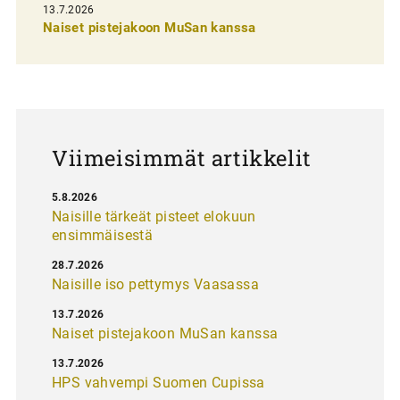
13.7.2026
e
Naiset pistejakoon MuSan kanssa
l
a
u
s
Viimeisimmät artikkelit
5.8.2026
Naisille tärkeät pisteet elokuun
ensimmäisestä
28.7.2026
Naisille iso pettymys Vaasassa
13.7.2026
Naiset pistejakoon MuSan kanssa
13.7.2026
HPS vahvempi Suomen Cupissa