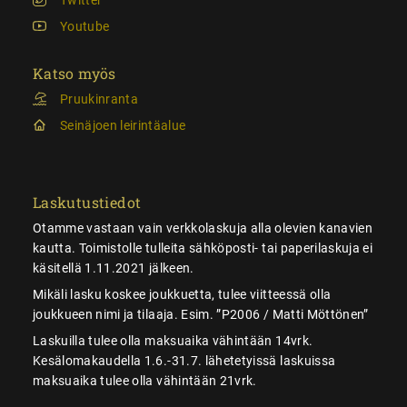
Youtube
Katso myös
Pruukinranta
Seinäjoen leirintäalue
Laskutustiedot
Otamme vastaan vain verkkolaskuja alla olevien kanavien
kautta. Toimistolle tulleita sähköposti- tai paperilaskuja ei
käsitellä 1.11.2021 jälkeen.
Mikäli lasku koskee joukkuetta, tulee viitteessä olla
joukkueen nimi ja tilaaja. Esim. ”P2006 / Matti Möttönen”
Laskuilla tulee olla maksuaika vähintään 14vrk.
Kesälomakaudella 1.6.-31.7. lähetetyissä laskuissa
maksuaika tulee olla vähintään 21vrk.