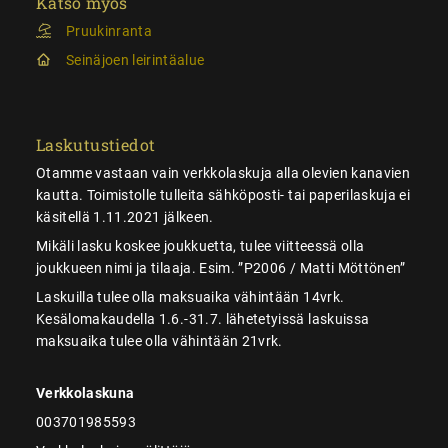
Katso myös
Pruukinranta
Seinäjoen leirintäalue
Laskutustiedot
Otamme vastaan vain verkkolaskuja alla olevien kanavien
kautta. Toimistolle tulleita sähköposti- tai paperilaskuja ei
käsitellä 1.11.2021 jälkeen.
Mikäli lasku koskee joukkuetta, tulee viitteessä olla
joukkueen nimi ja tilaaja. Esim. ”P2006 / Matti Möttönen”
Laskuilla tulee olla maksuaika vähintään 14vrk.
Kesälomakaudella 1.6.-31.7. lähetetyissä laskuissa
maksuaika tulee olla vähintään 21vrk.
Verkkolaskuna
003701985593