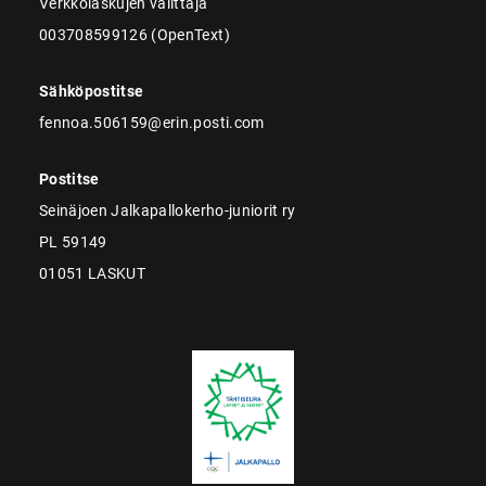
Verkkolaskujen välittäjä
003708599126 (OpenText)
Sähköpostitse
fennoa.506159@erin.posti.com
Postitse
Seinäjoen Jalkapallokerho-juniorit ry
PL 59149
01051 LASKUT