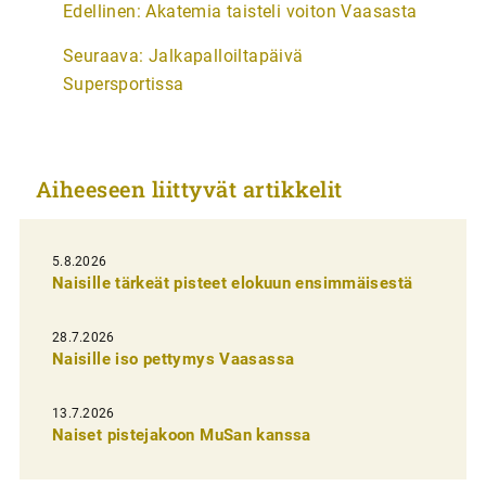
Edellinen:
Akatemia taisteli voiton Vaasasta
r
Seuraava:
Jalkapalloiltapäivä
t
Supersportissa
i
k
k
Aiheeseen liittyvät artikkelit
e
l
i
5.8.2026
Naisille tärkeät pisteet elokuun ensimmäisestä
e
n
28.7.2026
Naisille iso pettymys Vaasassa
s
e
13.7.2026
l
Naiset pistejakoon MuSan kanssa
a