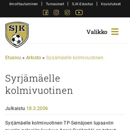
Siirry
|
|
|
Ilmoittautuminen
Turnaukset
SJK-Edustus
Koulutukset
sisältöön
Facebook
Instagram
Twitter
Youtube
Sjk-
Juniorit
Etusivu
»
Arkisto
»
Syrjämäelle kolmivuotinen
Syrjämäelle
kolmivuotinen
Julkaistu
18.3.2006
Syrjämäelle kolmivuotinen TP-Seinäjoen lupaaviin