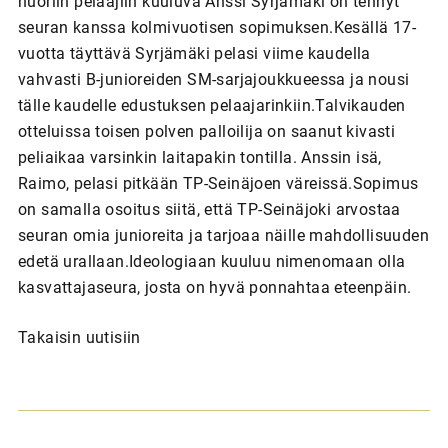
nuoriin pelaajiin kuuluva Anssi Syrjämäki on tehnyt
seuran kanssa kolmivuotisen sopimuksen.Kesällä 17-
vuotta täyttävä Syrjämäki pelasi viime kaudella
vahvasti B-junioreiden SM-sarjajoukkueessa ja nousi
tälle kaudelle edustuksen pelaajarinkiin.Talvikauden
otteluissa toisen polven palloilija on saanut kivasti
peliaikaa varsinkin laitapakin tontilla. Anssin isä,
Raimo, pelasi pitkään TP-Seinäjoen väreissä.Sopimus
on samalla osoitus siitä, että TP-Seinäjoki arvostaa
seuran omia junioreita ja tarjoaa näille mahdollisuuden
edetä urallaan.Ideologiaan kuuluu nimenomaan olla
kasvattajaseura, josta on hyvä ponnahtaa eteenpäin.
Takaisin uutisiin
A