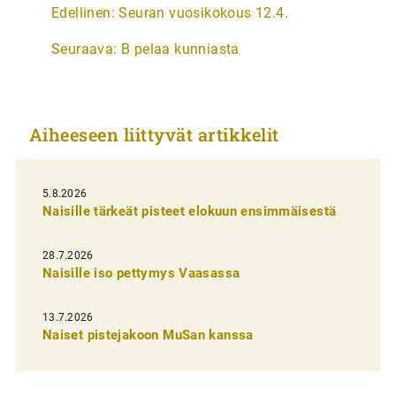
A
Edellinen:
Seuran vuosikokous 12.4.
r
Seuraava:
B pelaa kunniasta
t
i
k
Aiheeseen liittyvät artikkelit
k
e
l
5.8.2026
Naisille tärkeät pisteet elokuun ensimmäisestä
i
e
28.7.2026
n
Naisille iso pettymys Vaasassa
s
13.7.2026
e
Naiset pistejakoon MuSan kanssa
l
a