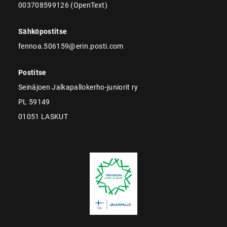
003708599126 (OpenText)
Sähköpostitse
fennoa.506159@erin.posti.com
Postitse
Seinäjoen Jalkapallokerho-juniorit ry
PL 59149
01051 LASKUT