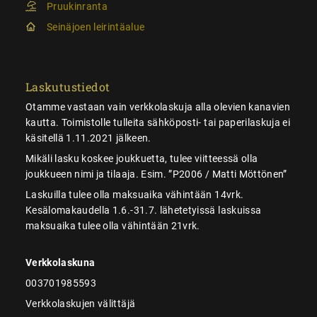
Pruukinranta
Seinäjoen leirintäalue
Laskutustiedot
Otamme vastaan vain verkkolaskuja alla olevien kanavien
kautta. Toimistolle tulleita sähköposti- tai paperilaskuja ei
käsitellä 1.11.2021 jälkeen.
Mikäli lasku koskee joukkuetta, tulee viitteessä olla
joukkueen nimi ja tilaaja. Esim. ”P2006 / Matti Möttönen”
Laskuilla tulee olla maksuaika vähintään 14vrk.
Kesälomakaudella 1.6.-31.7. lähetetyissä laskuissa
maksuaika tulee olla vähintään 21vrk.
Verkkolaskuna
003701985593
Verkkolaskujen välittäjä