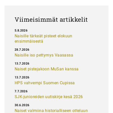
u
s
Viimeisimmät artikkelit
5.8.2026
Naisille tärkeät pisteet elokuun
ensimmäisestä
28.7.2026
Naisille iso pettymys Vaasassa
13.7.2026
Naiset pistejakoon MuSan kanssa
13.7.2026
HPS vahvempi Suomen Cupissa
7.7.2026
SJK-junioreiden uutiskirje kesä 2026
30.6.2026
Naiset valmiina historialliseen otteluun