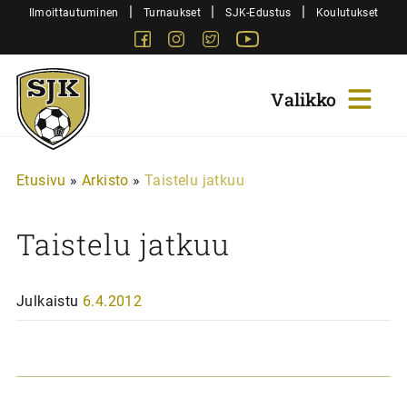
Siirry
|
|
|
Ilmoittautuminen
Turnaukset
SJK-Edustus
Koulutukset
sisältöön
Facebook
Instagram
Twitter
Youtube
Sjk-
Juniorit
Etusivu
»
Arkisto
»
Taistelu jatkuu
Taistelu jatkuu
Julkaistu
6.4.2012