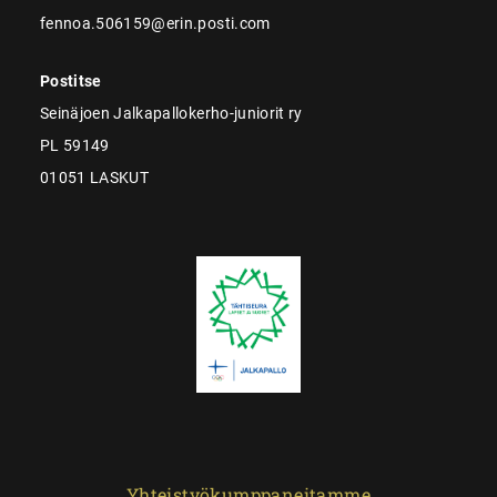
fennoa.506159@erin.posti.com
Postitse
Seinäjoen Jalkapallokerho-juniorit ry
PL 59149
01051 LASKUT
Yhteistyökumppaneitamme