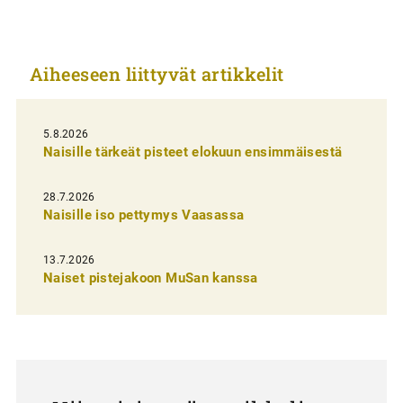
i
k
Aiheeseen liittyvät artikkelit
k
e
l
5.8.2026
Naisille tärkeät pisteet elokuun ensimmäisestä
i
e
28.7.2026
n
Naisille iso pettymys Vaasassa
s
13.7.2026
e
Naiset pistejakoon MuSan kanssa
l
a
u
s