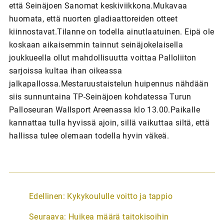
että Seinäjoen Sanomat keskiviikkona.Mukavaa
huomata, että nuorten gladiaattoreiden otteet
kiinnostavat.Tilanne on todella ainutlaatuinen. Eipä ole
koskaan aikaisemmin tainnut seinäjokelaisella
joukkueella ollut mahdollisuutta voittaa Palloliiton
sarjoissa kultaa ihan oikeassa
jalkapallossa.Mestaruustaistelun huipennus nähdään
siis sunnuntaina TP-Seinäjoen kohdatessa Turun
Palloseuran Wallsport Areenassa klo 13.00.Paikalle
kannattaa tulla hyvissä ajoin, sillä vaikuttaa siltä, että
hallissa tulee olemaan todella hyvin väkeä.
A
Edellinen:
Kykykoululle voitto ja tappio
r
Seuraava:
Huikea määrä taitokisoihin
t