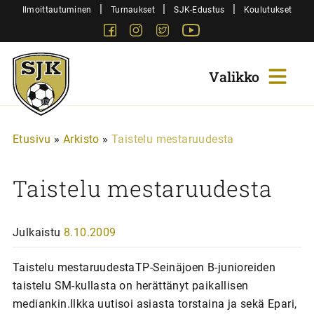
Siirry
|
|
|
Ilmoittautuminen
Turnaukset
SJK-Edustus
Koulutukset
sisältöön
Facebook
Instagram
Twitter
Youtube
Sjk-
Juniorit
Etusivu
»
Arkisto
»
Taistelu mestaruudesta
Taistelu mestaruudesta
Julkaistu
8.10.2009
Taistelu mestaruudestaTP-Seinäjoen B-junioreiden
taistelu SM-kullasta on herättänyt paikallisen
mediankin.Ilkka uutisoi asiasta torstaina ja sekä Epari,