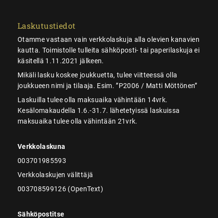
Laskutustiedot
Otamme vastaan vain verkkolaskuja alla olevien kanavien
kautta. Toimistolle tulleita sähköposti- tai paperilaskuja ei
käsitellä 1.11.2021 jälkeen.
Mikäli lasku koskee joukkuetta, tulee viitteessä olla
joukkueen nimi ja tilaaja. Esim. ”P2006 / Matti Möttönen”
Laskuilla tulee olla maksuaika vähintään 14vrk.
Kesälomakaudella 1.6.-31.7. lähetetyissä laskuissa
maksuaika tulee olla vähintään 21vrk.
Verkkolaskuna
003701985593
Verkkolaskujen välittäjä
003708599126 (OpenText)
Sähköpostitse