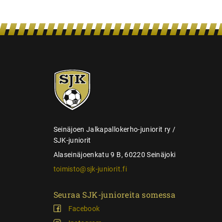
i
e
n
s
e
SJK-
l
juniorit
a
u
s
Seinäjoen Jalkapallokerho-juniorit ry /
SJK-juniorit
Alaseinäjoenkatu 9 B, 60220 Seinäjoki
toimisto@sjk-juniorit.fi
Seuraa SJK-junioreita somessa
Facebook