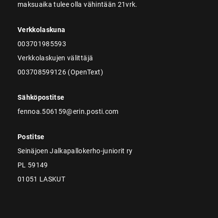
maksuaika tulee olla vähintään 21vrk.
Verkkolaskuna
003701985593
Verkkolaskujen välittäjä
003708599126 (OpenText)
Sähköpostitse
fennoa.506159@erin.posti.com
Postitse
Seinäjoen Jalkapallokerho-juniorit ry
PL 59149
01051 LASKUT