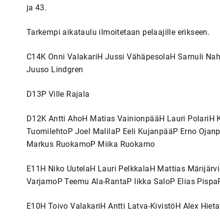
ja 43.
Tarkempi aikataulu ilmoitetaan pelaajille erikseen.
C14K Onni ValakariH Jussi VähäpesolaH Samuli Nah
Juuso Lindgren
D13P Ville Rajala
D12K Antti AhoH Matias VainionpääH Lauri PolariH K
TuomilehtoP Joel MalilaP Eeli KujanpääP Erno Oja
Markus RuokamoP Miika Ruokamo
E11H Niko UutelaH Lauri PelkkalaH Mattias Märijärv
VarjamoP Teemu Ala-RantaP Iikka SaloP Elias PispaP
E10H Toivo ValakariH Antti Latva-KivistöH Alex Hiet