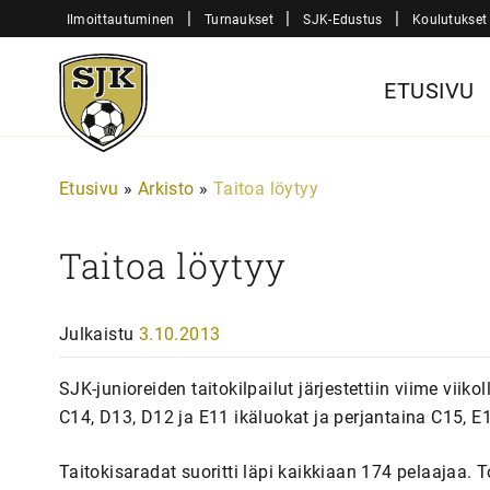
Siirry
|
|
|
Ilmoittautuminen
Turnaukset
SJK-Edustus
Koulutukset
sisältöön
Sjk-
ETUSIVU
Juniorit
Etusivu
»
Arkisto
»
Taitoa löytyy
Taitoa löytyy
Julkaistu
3.10.2013
SJK-junioreiden taitokilpailut järjestettiin viime viik
C14, D13, D12 ja E11 ikäluokat ja perjantaina C15, E1
Taitokisaradat suoritti läpi kaikkiaan 174 pelaajaa. 