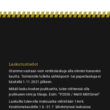
Laskutustiedot
Otamme vastaan vain verkkolaskuja alla olevien kanavien
kautta. Toimistolle tulleita sähköposti- tai paperilaskuja ei
käsitellä 1.11.2021 jälkeen.
Mikäli lasku koskee joukkuetta, tulee viitteessä olla
joukkueen nimi ja tilaaja. Esim. ”P2006 / Matti Möttönen”
Laskuilla tulee olla maksuaika vähintään 14vrk.
Kesälomakaudella 1.6.-31.7. lähetetyissä laskuissa