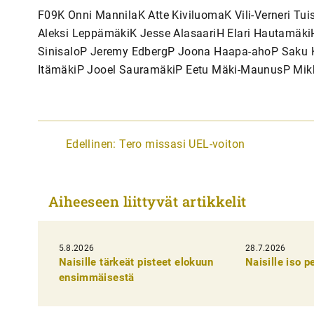
F09K Onni MannilaK Atte KiviluomaK Vili-Verneri Tu
Aleksi LeppämäkiK Jesse AlasaariH Elari Hautamäki
SinisaloP Jeremy EdbergP Joona Haapa-ahoP Saku K
ItämäkiP Jooel SauramäkiP Eetu Mäki-MaunusP Mikk
A
Edellinen:
Tero missasi UEL-voiton
r
t
Aiheeseen liittyvät artikkelit
i
k
5.8.2026
k
28.7.2026
Naisille tärkeät pisteet elokuun
Naisille iso 
e
ensimmäisestä
l