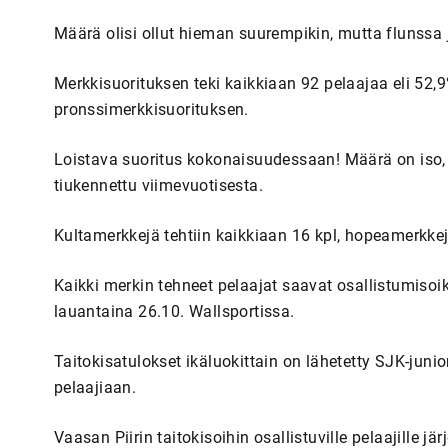
Määrä olisi ollut hieman suurempikin, mutta flunssa j
Merkkisuorituksen teki kaikkiaan 92 pelaajaa eli 52,9%
pronssimerkkisuorituksen.
Loistava suoritus kokonaisuudessaan! Määrä on iso, 
tiukennettu viimevuotisesta.
Kultamerkkejä tehtiin kaikkiaan 16 kpl, hopeamerkkej
Kaikki merkin tehneet pelaajat saavat osallistumisoik
lauantaina 26.10. Wallsportissa.
Taitokisatulokset ikäluokittain on lähetetty SJK-junio
pelaajiaan.
Vaasan Piirin taitokisoihin osallistuville pelaajille jä