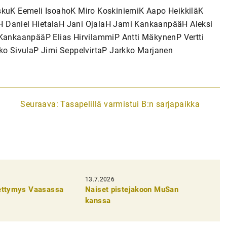
iskuK Eemeli IsoahoK Miro KoskiniemiK Aapo HeikkiläK
H Daniel HietalaH Jani OjalaH Jami KankaanpääH Aleksi
ankaanpääP Elias HirvilammiP Antti MäkynenP Vertti
o SivulaP Jimi SeppelvirtaP Jarkko Marjanen
Seuraava:
Tasapelillä varmistui B:n sarjapaikka
13.7.2026
pettymys Vaasassa
Naiset pistejakoon MuSan
kanssa