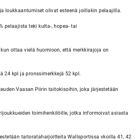
a loukkaantumiset olivat esteenä joillakin pelaajilla.
 pelaajista teki kulta-, hopea- tai
kun ottaa vielä huomioon, että merkkirajoja on
ä 24 kpl ja pronssimerkkejä 52 kpl.
euden Vaasan Piirin taitokisoihin, joka järjestetään
rijoukkueiden toimihenkilöille, jotka informoivat asiasta
rjestetään taitorataharjoitteita Wallsportissa vkoilla 41, 42