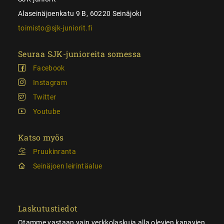
Alaseinäjoenkatu 9 B, 60220 Seinäjoki
toimisto@sjk-juniorit.fi
Seuraa SJK-junioreita somessa
Facebook
Instagram
Twitter
Youtube
Katso myös
Pruukinranta
Seinäjoen leirintäalue
Laskutustiedot
Otamme vastaan vain verkkolaskuja alla olevien kanavien