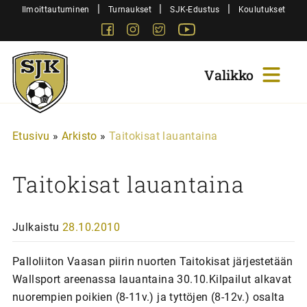
Siirry
|
|
|
Ilmoittautuminen
Turnaukset
SJK-Edustus
Koulutukset
sisältöön
Facebook
Instagram
Twitter
Youtube
Sjk-
Juniorit
Etusivu
»
Arkisto
»
Taitokisat lauantaina
Taitokisat lauantaina
Julkaistu
28.10.2010
Palloliiton Vaasan piirin nuorten Taitokisat järjestetään
Wallsport areenassa lauantaina 30.10.Kilpailut alkavat
nuorempien poikien (8-11v.) ja tyttöjen (8-12v.) osalta