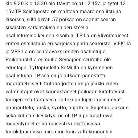
klo 9.30.Klo 13.30 aloittavat pojat 12-15v. ja tytöt 13-
15v.TP-Seinäjoesta on mahtava määrä osallistujia
kisoissa, sillä peräti 57 poikaa on saanut seuran
sisäisten karsintakisojen perusteella
osallistumisoikeuden kisoihin. TP:llä on ylivoimaisesti
eniten osallistujia eri sarjoissa piirin seuroista. VIFK:lla
ja VPS:lla on seuraavaksi eniten osallistujia.
Poikapuolella ei muilla Seinäjoen seuroilla ole
edustajia. Tyttöpuolella SeMi:llä on kymmenen
osallistujaa.TP:ssä on jo pitkään panostettu
määrätietoisesti taitoharjoitteluun ja joukkueiden
valmentajat ovat kannustaneet poikiaan kiitettävästi
taitojen kehittämiseen.Taitokilpailujen lajeina ovat:
ponnauttelu, pusku, syöttö, pujottelu, kuljetus-laukaus
sekä kuljetus-keskitys -osiot.TP:n pelaajat ovat
menestyneet erinomaisesti vuosittaisissa
taitokilpailuissa niin piirin kuin valtakunnankin