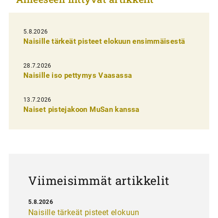
e
l
i
5.8.2026
Naisille tärkeät pisteet elokuun ensimmäisestä
e
n
28.7.2026
Naisille iso pettymys Vaasassa
s
e
13.7.2026
l
Naiset pistejakoon MuSan kanssa
a
u
s
Viimeisimmät artikkelit
5.8.2026
Naisille tärkeät pisteet elokuun