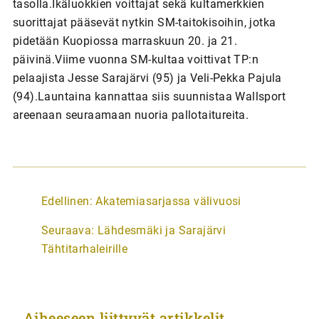
tasolla.Ikäluokkien voittajat sekä kultamerkkien
suorittajat pääsevät nytkin SM-taitokisoihin, jotka
pidetään Kuopiossa marraskuun 20. ja 21.
päivinä.Viime vuonna SM-kultaa voittivat TP:n
pelaajista Jesse Sarajärvi (95) ja Veli-Pekka Pajula
(94).Launtaina kannattaa siis suunnistaa Wallsport
areenaan seuraamaan nuoria pallotaitureita.
A
Edellinen:
Akatemiasarjassa välivuosi
r
Seuraava:
Lähdesmäki ja Sarajärvi
t
Tähtitarhaleirille
i
k
k
Aiheeseen liittyvät artikkelit