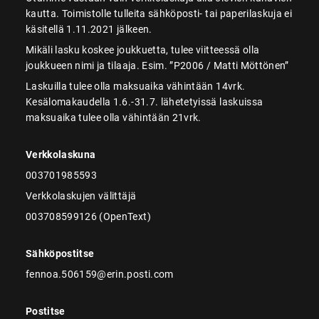
kautta. Toimistolle tulleita sähköposti- tai paperilaskuja ei
käsitellä 1.11.2021 jälkeen.
Mikäli lasku koskee joukkuetta, tulee viitteessä olla
joukkueen nimi ja tilaaja. Esim. ”P2006 / Matti Möttönen”
Laskuilla tulee olla maksuaika vähintään 14vrk.
Kesälomakaudella 1.6.-31.7. lähetetyissä laskuissa
maksuaika tulee olla vähintään 21vrk.
Verkkolaskuna
003701985593
Verkkolaskujen välittäjä
003708599126 (OpenText)
Sähköpostitse
fennoa.506159@erin.posti.com
Postitse