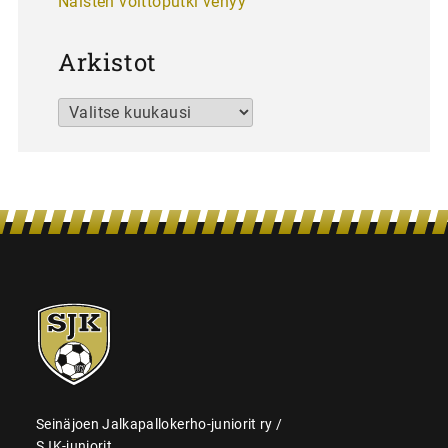
Naisten voittoputki venyy
Arkistot
Arkistot
SJK-
juniorit
Seinäjoen Jalkapallokerho-juniorit ry /
SJK-juniorit