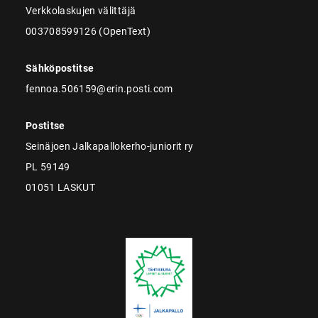
Verkkolaskujen välittäjä
003708599126 (OpenText)
Sähköpostitse
fennoa.506159@erin.posti.com
Postitse
Seinäjoen Jalkapallokerho-juniorit ry
PL 59149
01051 LASKUT