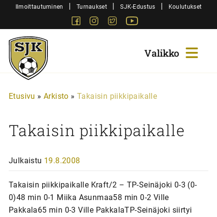
Siirry
|
|
|
Ilmoittautuminen
Turnaukset
SJK-Edustus
Koulutukset
sisältöön
Facebook
Instagram
Twitter
Youtube
Sjk-
Juniorit
Etusivu
»
Arkisto
»
Takaisin piikkipaikalle
Takaisin piikkipaikalle
Julkaistu
19.8.2008
Takaisin piikkipaikalle Kraft/2 – TP-Seinäjoki 0-3 (0-
0)48 min 0-1 Miika Asunmaa58 min 0-2 Ville
Pakkala65 min 0-3 Ville PakkalaTP-Seinäjoki siirtyi