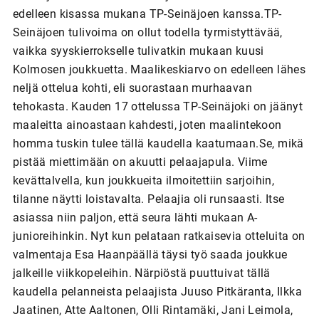
edelleen kisassa mukana TP-Seinäjoen kanssa.TP-
Seinäjoen tulivoima on ollut todella tyrmistyttävää,
vaikka syyskierrokselle tulivatkin mukaan kuusi
Kolmosen joukkuetta. Maalikeskiarvo on edelleen lähes
neljä ottelua kohti, eli suorastaan murhaavan
tehokasta. Kauden 17 ottelussa TP-Seinäjoki on jäänyt
maaleitta ainoastaan kahdesti, joten maalintekoon
homma tuskin tulee tällä kaudella kaatumaan.Se, mikä
pistää miettimään on akuutti pelaajapula. Viime
kevättalvella, kun joukkueita ilmoitettiin sarjoihin,
tilanne näytti loistavalta. Pelaajia oli runsaasti. Itse
asiassa niin paljon, että seura lähti mukaan A-
junioreihinkin. Nyt kun pelataan ratkaisevia otteluita on
valmentaja Esa Haanpäällä täysi työ saada joukkue
jalkeille viikkopeleihin. Närpiöstä puuttuivat tällä
kaudella pelanneista pelaajista Juuso Pitkäranta, Ilkka
Jaatinen, Atte Aaltonen, Olli Rintamäki, Jani Leimola,