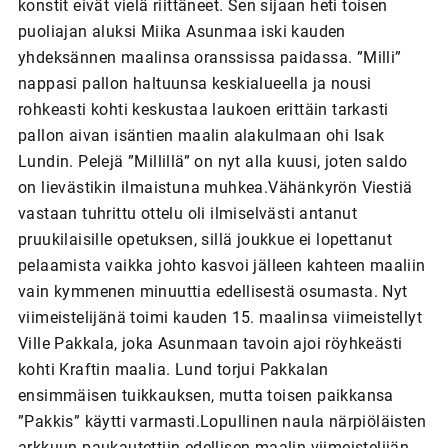
konstit eivät vielä riittäneet. Sen sijaan heti toisen
puoliajan aluksi Miika Asunmaa iski kauden
yhdeksännen maalinsa oranssissa paidassa. ”Milli”
nappasi pallon haltuunsa keskialueella ja nousi
rohkeasti kohti keskustaa laukoen erittäin tarkasti
pallon aivan isäntien maalin alakulmaan ohi Isak
Lundin. Pelejä ”Millillä” on nyt alla kuusi, joten saldo
on lievästikin ilmaistuna muhkea.Vähänkyrön Viestiä
vastaan tuhrittu ottelu oli ilmiselvästi antanut
pruukilaisille opetuksen, sillä joukkue ei lopettanut
pelaamista vaikka johto kasvoi jälleen kahteen maaliin
vain kymmenen minuuttia edellisestä osumasta. Nyt
viimeistelijänä toimi kauden 15. maalinsa viimeistellyt
Ville Pakkala, joka Asunmaan tavoin ajoi röyhkeästi
kohti Kraftin maalia. Lund torjui Pakkalan
ensimmäisen tuikkauksen, mutta toisen paikkansa
”Pakkis” käytti varmasti.Lopullinen naula närpiöläisten
arkkuun paukautettiin edellisen maalin viimeistelijän