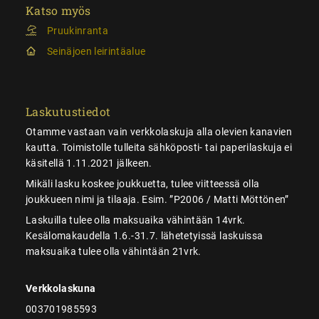
Katso myös
Pruukinranta
Seinäjoen leirintäalue
Laskutustiedot
Otamme vastaan vain verkkolaskuja alla olevien kanavien
kautta. Toimistolle tulleita sähköposti- tai paperilaskuja ei
käsitellä 1.11.2021 jälkeen.
Mikäli lasku koskee joukkuetta, tulee viitteessä olla
joukkueen nimi ja tilaaja. Esim. ”P2006 / Matti Möttönen”
Laskuilla tulee olla maksuaika vähintään 14vrk.
Kesälomakaudella 1.6.-31.7. lähetetyissä laskuissa
maksuaika tulee olla vähintään 21vrk.
Verkkolaskuna
003701985593