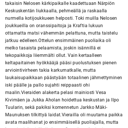
takaisin Nelosen kärkipaikalle kaadettuaan Närpiön
Keskuskentän liukkaalla, pehmeällä ja raskaalla
nurmella kotijoukkueen helposti. Toki muilla Nelosen
joukkueilla on oranssipaitoja ja Kraftia lukuun
ottamatta matsi vähemmän pelattuna, mutta taistelu
jatkuu edelleen.Ottelun ensimmäinen puoliaika oli
melko tasaista pelaamista, joskin isännillä ei
tekopaikkoja liiemmälti ollut. Vain kertaalleen
keltapaitainen hyökkääjä pääsi puolustuksen pienen
arviointivirheen takia karkumatkalle, mutta
laukaisupaikkaan päästyään totaalinen jähmettyminen
iski päälle ja pallo sujahti reippaasti ohi
maalin.Vieraiden alakerta pelasi mainiosti Vesa
Kivimäen ja Jukka Aholan hoidettua keskustan ja Ilpo
Tuularin, sekä pakiksi komennetun Jarkko Mäki-
Maunuksen tilkittyä laidat.Vierailla oli muutama paikka
avata maalihanat jo ensimmäisellä puoliajalla, mutta