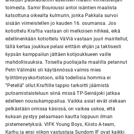
toimesta. Samir Bouroussi antoi isäntien maalista
katsottuna oikealta kulmurin, jonka Pakkala survoi
sisään viimeistellen jo kauden 16. osumansa. Jos
kotiottelu Kraftia vastaan oli melkoisen nihkeä, eikä
edellinenkään kotiottelu VäViä vastaan juuri mairitellut,
tällä kertaa joukkue pelasi erittäin ehjän ja taktisesti
kypsän kamppailun jättäen kotijoukkueen vaille
mahdollisuuksia. Toisella puoliajalla maalilla pelannut
Petri Välimäki oli käytännössä valmis mies
työttömyyskortistoon, sillä todellisia hommia ei
”Petellä” ollut.Kraftille tappio tarkoitti jäämistä
putoamistaisteluun siinä missä TP-Seinäjoki jatkaa
edelleen nousukamppailua. Vaikka asiat eivät olekaan
pelkästään omissa käsissä, on vaikea uskoa, että
kukaan pystyy pelaamaan kautta loppuun ilman
pistemenetyksiä. VIFK Young Boys, Kiisto A-team,
Karhu ja ensi viikon vastustaja Sundom IF ovat kaikki