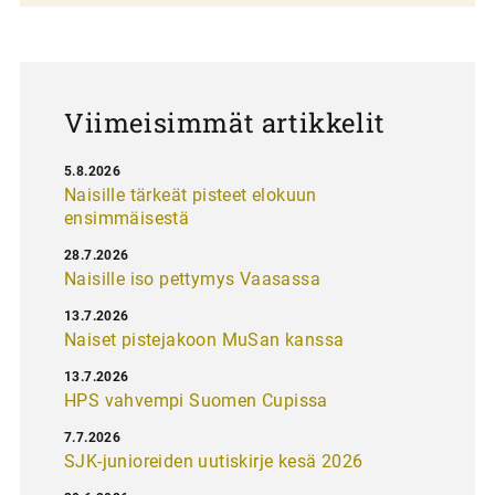
a
u
s
Viimeisimmät artikkelit
5.8.2026
Naisille tärkeät pisteet elokuun
ensimmäisestä
28.7.2026
Naisille iso pettymys Vaasassa
13.7.2026
Naiset pistejakoon MuSan kanssa
13.7.2026
HPS vahvempi Suomen Cupissa
7.7.2026
SJK-junioreiden uutiskirje kesä 2026