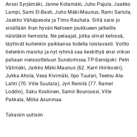
Anssi Syrjämäki, Janne Kotamäki, Juho Pajula, Jaakko
Lampi, Sami El-Bash, Juho Mäki-Maunus, Rami Sariola,
Jaakko Vähäpesola ja Timo Rauhala. Siitä saisi jo
sinällään ihan hyvän Nelosen joukkueen jalkeille
näistäkin herroista. Ne pelaajat, jotka olivat kehissä,
täyttivät kuitenkin paikkansa todella loistavasti. Voitto
tietenkin maistui ja nyt ryhmä saa keskittyä ensi viikon
pahaan vierasotteluun Sundomissa.TP-Seinäjoki: Petri
Välimäki, Jarkko Mäki-Maunus (62. Karri Hiirikoski),
Jukka Ahola, Vesa Kivimäki, Ilpo Tuulari, Teemu Ala-
Lahti (70. Ville Suutala), Jyri Reinilä (77. Ramel
Loddin), Saku Koskinen, Samir Bouroussi, Ville
Pakkala, Miika Asunmaa
Takaisin uutisiin