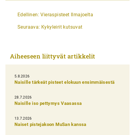
A
Edellinen:
Vieraspisteet Ilmajoelta
r
Seuraava:
Kykyleirit kutsuvat
t
i
k
Aiheeseen liittyvät artikkelit
k
e
l
5.8.2026
Naisille tärkeät pisteet elokuun ensimmäisestä
i
e
28.7.2026
n
Naisille iso pettymys Vaasassa
s
13.7.2026
e
Naiset pistejakoon MuSan kanssa
l