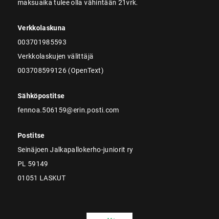
maksuaika tulee olla vähintään 21vrk.
Verkkolaskuna
003701985593
Verkkolaskujen välittäjä
003708599126 (OpenText)
Sähköpostitse
fennoa.506159@erin.posti.com
Postitse
Seinäjoen Jalkapallokerho-juniorit ry
PL 59149
01051 LASKUT