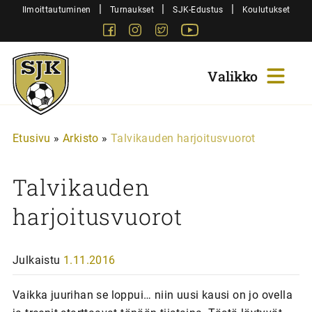
Siirry
|
|
|
Ilmoittautuminen
Turnaukset
SJK-Edustus
Koulutukset
sisältöön
Facebook
Instagram
Twitter
Youtube
Sjk-
Juniorit
Etusivu
»
Arkisto
»
Talvikauden harjoitusvuorot
Talvikauden
harjoitusvuorot
Julkaistu
1.11.2016
Vaikka juurihan se loppui… niin uusi kausi on jo ovella