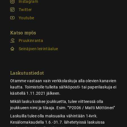
Instagram
Twitter
Youtube
Katso myös
Pruukinranta
Seinäjoen leirintäalue
Laskutustiedot
Otamme vastaan vain verkkolaskuja alla olevien kanavien
kautta. Toimistolle tulleita sähköposti- tai paperilaskuja ei
käsitellä 1.11.2021 jälkeen.
Mikäli lasku koskee joukkuetta, tulee viitteessä olla
joukkueen nimi ja tilaaja. Esim. ”P2006 / Matti Möttönen”
Laskuilla tulee olla maksuaika vähintään 14vrk.
Kesälomakaudella 1.6.-31.7. lähetetyissä laskuissa