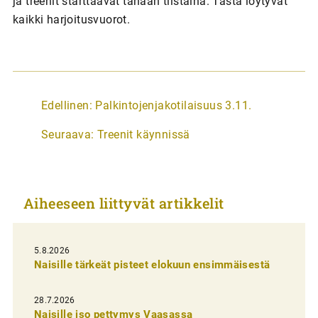
ja treenit starttaavat tänään tiistaina. Tästä löytyvät
kaikki harjoitusvuorot.
A
Edellinen:
Palkintojenjakotilaisuus 3.11.
r
Seuraava:
Treenit käynnissä
t
i
k
Aiheeseen liittyvät artikkelit
k
e
l
5.8.2026
Naisille tärkeät pisteet elokuun ensimmäisestä
i
e
28.7.2026
n
Naisille iso pettymys Vaasassa