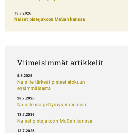
s
13.7.2026
e
Naiset pistejakoon MuSan kanssa
l
a
u
s
Viimeisimmät artikkelit
5.8.2026
Naisille tärkeät pisteet elokuun
ensimmäisestä
28.7.2026
Naisille iso pettymys Vaasassa
13.7.2026
Naiset pistejakoon MuSan kanssa
13.7.2026