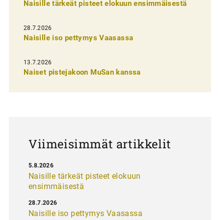
Naisille tärkeät pisteet elokuun ensimmäisestä
i
e
28.7.2026
n
Naisille iso pettymys Vaasassa
s
13.7.2026
e
Naiset pistejakoon MuSan kanssa
l
a
u
s
Viimeisimmät artikkelit
5.8.2026
Naisille tärkeät pisteet elokuun
ensimmäisestä
28.7.2026
Naisille iso pettymys Vaasassa