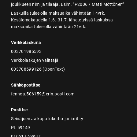
joukkueen nimi ja tilaaja. Esim. ”P2006 / Matti Möttönen”
Laskuilla tulee olla maksuaika vähintään 14vrk.
Kesälomakaudella 1.6.-31.7. lähetetyissä laskuissa
maksuaika tulee olla vähintään 21vrk.
Verkkolaskuna
003701985593
Verkkolaskujen välittäjä
003708599126 (OpenText)
Sähköpostitse
fennoa.506159@erin.posti.com
Postitse
Seinäjoen Jalkapallokerho-juniorit ry
PL 59149
01051 LASKUT