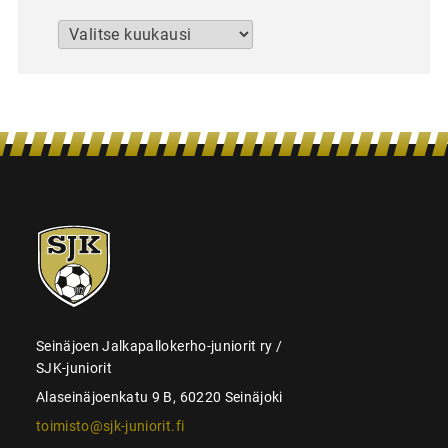
Arkistot
SJK-
juniorit
Seinäjoen Jalkapallokerho-juniorit ry /
SJK-juniorit
Alaseinäjoenkatu 9 B, 60220 Seinäjoki
toimisto@sjk-juniorit.fi