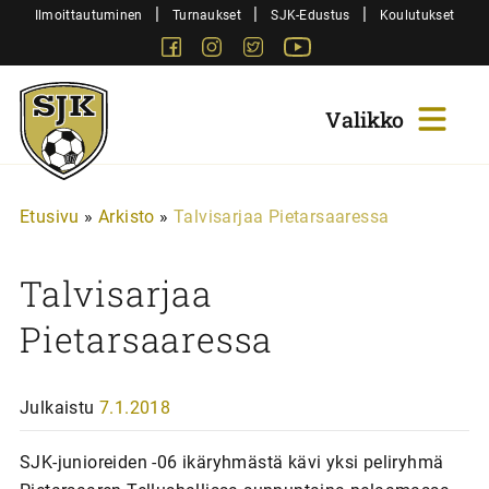
Siirry
|
|
|
Ilmoittautuminen
Turnaukset
SJK-Edustus
Koulutukset
sisältöön
Facebook
Instagram
Twitter
Youtube
Sjk-
Juniorit
Etusivu
»
Arkisto
»
Talvisarjaa Pietarsaaressa
Talvisarjaa
Pietarsaaressa
Julkaistu
7.1.2018
SJK-junioreiden -06 ikäryhmästä kävi yksi peliryhmä