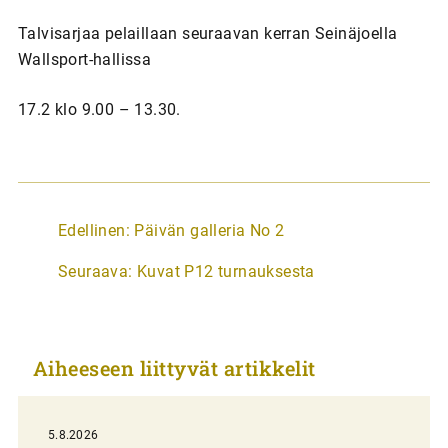
Talvisarjaa pelaillaan seuraavan kerran Seinäjoella
Wallsport-hallissa
17.2 klo 9.00 – 13.30.
A
Edellinen:
Päivän galleria No 2
r
Seuraava:
Kuvat P12 turnauksesta
t
i
k
Aiheeseen liittyvät artikkelit
k
e
l
5.8.2026