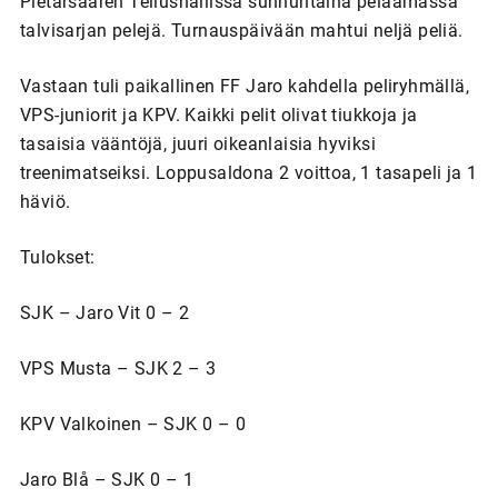
Pietarsaaren Tellushallissa sunnuntaina pelaamassa
talvisarjan pelejä. Turnauspäivään mahtui neljä peliä.
Vastaan tuli paikallinen FF Jaro kahdella peliryhmällä,
VPS-juniorit ja KPV. Kaikki pelit olivat tiukkoja ja
tasaisia vääntöjä, juuri oikeanlaisia hyviksi
treenimatseiksi. Loppusaldona 2 voittoa, 1 tasapeli ja 1
häviö.
Tulokset:
SJK – Jaro Vit 0 – 2
VPS Musta – SJK 2 – 3
KPV Valkoinen – SJK 0 – 0
Jaro Blå – SJK 0 – 1