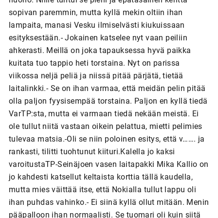
sopivan paremmin, mutta kyllä mekin oltiin ihan
lampaita, manasi Vesku ilmiselvästi kiukuissaan
esityksestään.- Jokainen katselee nyt vaan peiliin
ahkerasti. Meillä on joka tapauksessa hyvä paikka
kuitata tuo tappio heti torstaina. Nyt on parissa
viikossa neljä peliä ja niissä pitää pärjätä, tietää
laitalinkki.- Se on ihan varmaa, että meidän pelin pitää
olla paljon fyysisempää torstaina. Paljon en kyllä tiedä
VarTP:sta, mutta ei varmaan tiedä nekään meistä. Ei
ole tullut niitä vastaan oikein pelattua, mietti pelimies
tulevaa matsia.-Oli se niin poloinen esitys, että v……. ja
rankasti, tilitti tuohtunut kiituri.Kalella jo kaksi
varoitustaTP-Seinäjoen vasen laitapakki Mika Kallio on
jo kahdesti katsellut keltaista korttia tällä kaudella,
mutta mies väittää itse, että Nokialla tullut lappu oli
ihan puhdas vahinko.- Ei siinä kyllä ollut mitään. Menin
pääpalloon ihan normaalisti. Se tuomari oli kuin siitä