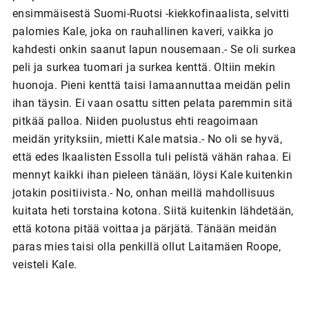
ensimmäisestä Suomi-Ruotsi -kiekkofinaalista, selvitti
palomies Kale, joka on rauhallinen kaveri, vaikka jo
kahdesti onkin saanut lapun nousemaan.- Se oli surkea
peli ja surkea tuomari ja surkea kenttä. Oltiin mekin
huonoja. Pieni kenttä taisi lamaannuttaa meidän pelin
ihan täysin. Ei vaan osattu sitten pelata paremmin sitä
pitkää palloa. Niiden puolustus ehti reagoimaan
meidän yrityksiin, mietti Kale matsia.- No oli se hyvä,
että edes Ikaalisten Essolla tuli pelistä vähän rahaa. Ei
mennyt kaikki ihan pieleen tänään, löysi Kale kuitenkin
jotakin positiivista.- No, onhan meillä mahdollisuus
kuitata heti torstaina kotona. Siitä kuitenkin lähdetään,
että kotona pitää voittaa ja pärjätä. Tänään meidän
paras mies taisi olla penkillä ollut Laitamäen Roope,
veisteli Kale.