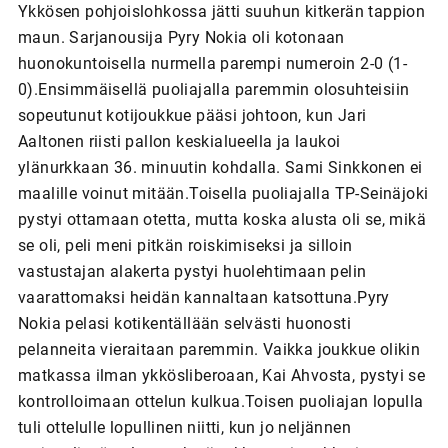
Ykkösen pohjoislohkossa jätti suuhun kitkerän tappion
maun. Sarjanousija Pyry Nokia oli kotonaan
huonokuntoisella nurmella parempi numeroin 2-0 (1-
0).Ensimmäisellä puoliajalla paremmin olosuhteisiin
sopeutunut kotijoukkue pääsi johtoon, kun Jari
Aaltonen riisti pallon keskialueella ja laukoi
ylänurkkaan 36. minuutin kohdalla. Sami Sinkkonen ei
maalille voinut mitään.Toisella puoliajalla TP-Seinäjoki
pystyi ottamaan otetta, mutta koska alusta oli se, mikä
se oli, peli meni pitkän roiskimiseksi ja silloin
vastustajan alakerta pystyi huolehtimaan pelin
vaarattomaksi heidän kannaltaan katsottuna.Pyry
Nokia pelasi kotikentällään selvästi huonosti
pelanneita vieraitaan paremmin. Vaikka joukkue olikin
matkassa ilman ykkösliberoaan, Kai Ahvosta, pystyi se
kontrolloimaan ottelun kulkua.Toisen puoliajan lopulla
tuli ottelulle lopullinen niitti, kun jo neljännen