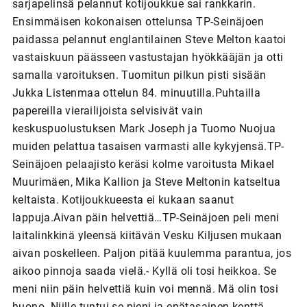
sarjapelinsä pelannut kotijoukkue sai rankkarin.
Ensimmäisen kokonaisen ottelunsa TP-Seinäjoen
paidassa pelannut englantilainen Steve Melton kaatoi
vastaiskuun päässeen vastustajan hyökkääjän ja otti
samalla varoituksen. Tuomitun pilkun pisti sisään
Jukka Listenmaa ottelun 84. minuutilla.Puhtailla
papereilla vierailijoista selvisivät vain
keskuspuolustuksen Mark Joseph ja Tuomo Nuojua
muiden pelattua tasaisen varmasti alle kykyjensä.TP-
Seinäjoen pelaajisto keräsi kolme varoitusta Mikael
Muurimäen, Mika Kallion ja Steve Meltonin katseltua
keltaista. Kotijoukkueesta ei kukaan saanut
lappuja.Aivan päin helvettiä…TP-Seinäjoen peli meni
laitalinkkinä yleensä kiitävän Vesku Kiljusen mukaan
aivan poskelleen. Paljon pitää kuulemma parantua, jos
aikoo pinnoja saada vielä.- Kyllä oli tosi heikkoa. Se
meni niin päin helvettiä kuin voi mennä. Mä olin tosi
huono. Niille tuntui se pieni ja epätasainen kenttä