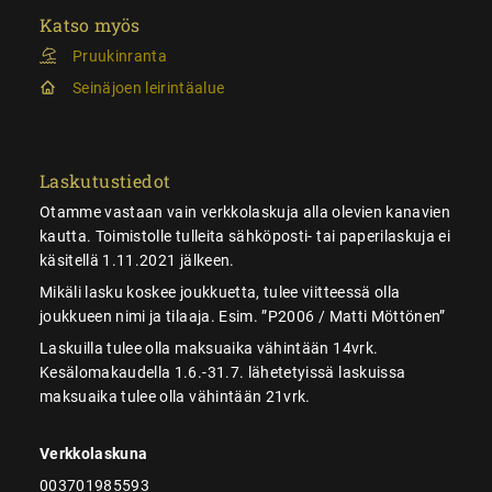
Katso myös
Pruukinranta
Seinäjoen leirintäalue
Laskutustiedot
Otamme vastaan vain verkkolaskuja alla olevien kanavien
kautta. Toimistolle tulleita sähköposti- tai paperilaskuja ei
käsitellä 1.11.2021 jälkeen.
Mikäli lasku koskee joukkuetta, tulee viitteessä olla
joukkueen nimi ja tilaaja. Esim. ”P2006 / Matti Möttönen”
Laskuilla tulee olla maksuaika vähintään 14vrk.
Kesälomakaudella 1.6.-31.7. lähetetyissä laskuissa
maksuaika tulee olla vähintään 21vrk.
Verkkolaskuna
003701985593