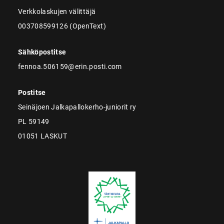
Verkkolaskujen välittäjä
003708599126 (OpenText)
Sähköpostitse
fennoa.506159@erin.posti.com
Postitse
Seinäjoen Jalkapallokerho-juniorit ry
PL 59149
01051 LASKUT