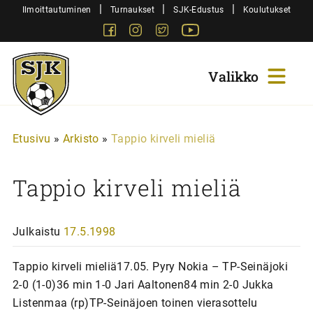
Siirry
|
|
|
Ilmoittautuminen
Turnaukset
SJK-Edustus
Koulutukset
sisältöön
Facebook
Instagram
Twitter
Youtube
Sjk-
Juniorit
Etusivu
»
Arkisto
»
Tappio kirveli mieliä
Tappio kirveli mieliä
Julkaistu
17.5.1998
Tappio kirveli mieliä17.05. Pyry Nokia – TP-Seinäjoki
2-0 (1-0)36 min 1-0 Jari Aaltonen84 min 2-0 Jukka
Listenmaa (rp)TP-Seinäjoen toinen vierasottelu