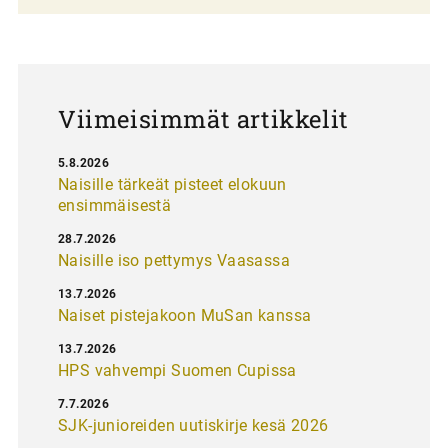
a
u
s
Viimeisimmät artikkelit
5.8.2026
Naisille tärkeät pisteet elokuun
ensimmäisestä
28.7.2026
Naisille iso pettymys Vaasassa
13.7.2026
Naiset pistejakoon MuSan kanssa
13.7.2026
HPS vahvempi Suomen Cupissa
7.7.2026
SJK-junioreiden uutiskirje kesä 2026