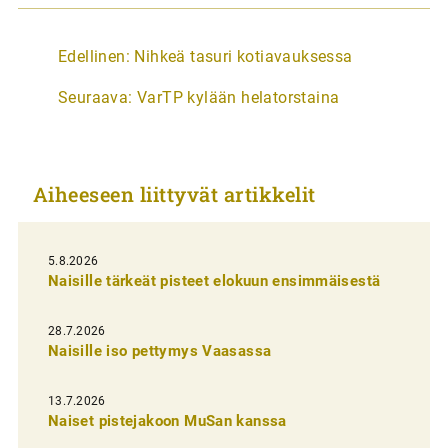
A
Edellinen:
Nihkeä tasuri kotiavauksessa
r
Seuraava:
VarTP kylään helatorstaina
t
i
k
Aiheeseen liittyvät artikkelit
k
e
l
5.8.2026
Naisille tärkeät pisteet elokuun ensimmäisestä
i
e
28.7.2026
n
Naisille iso pettymys Vaasassa
s
13.7.2026
e
Naiset pistejakoon MuSan kanssa
l