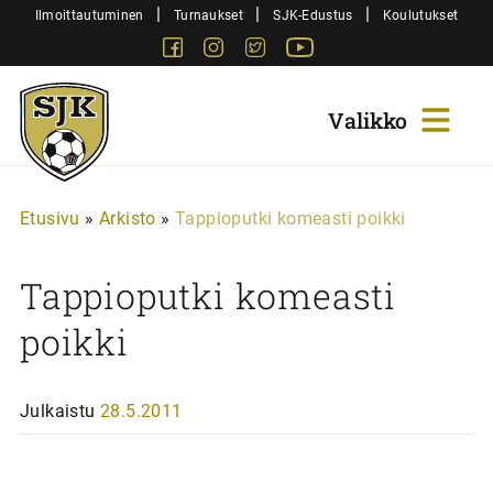
Siirry
|
|
|
Ilmoittautuminen
Turnaukset
SJK-Edustus
Koulutukset
sisältöön
Facebook
Instagram
Twitter
Youtube
Sjk-
Juniorit
Etusivu
»
Arkisto
»
Tappioputki komeasti poikki
Tappioputki komeasti
poikki
Julkaistu
28.5.2011