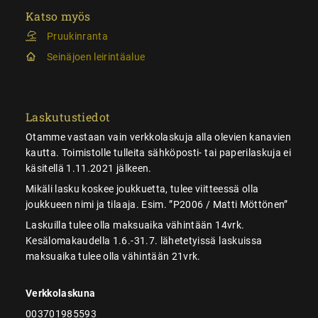
Katso myös
Pruukinranta
Seinäjoen leirintäalue
Laskutustiedot
Otamme vastaan vain verkkolaskuja alla olevien kanavien
kautta. Toimistolle tulleita sähköposti- tai paperilaskuja ei
käsitellä 1.11.2021 jälkeen.
Mikäli lasku koskee joukkuetta, tulee viitteessä olla
joukkueen nimi ja tilaaja. Esim. ”P2006 / Matti Möttönen”
Laskuilla tulee olla maksuaika vähintään 14vrk.
Kesälomakaudella 1.6.-31.7. lähetetyissä laskuissa
maksuaika tulee olla vähintään 21vrk.
Verkkolaskuna
003701985593