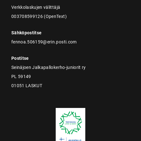
Verkkolaskujen välittäjä
003708599126 (OpenText)
Sähköpostitse
fennoa.506159@erin.posti.com
Postitse
Seinäjoen Jalkapallokerho-juniorit ry
PL 59149
01051 LASKUT