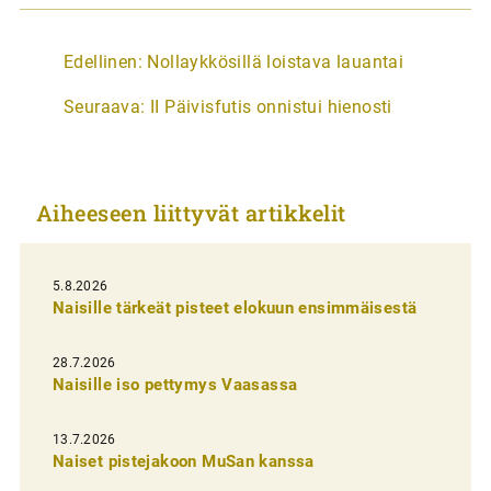
A
Edellinen:
Nollaykkösillä loistava lauantai
r
Seuraava:
II Päivisfutis onnistui hienosti
t
i
k
Aiheeseen liittyvät artikkelit
k
e
l
5.8.2026
Naisille tärkeät pisteet elokuun ensimmäisestä
i
e
28.7.2026
n
Naisille iso pettymys Vaasassa
s
13.7.2026
e
Naiset pistejakoon MuSan kanssa
l