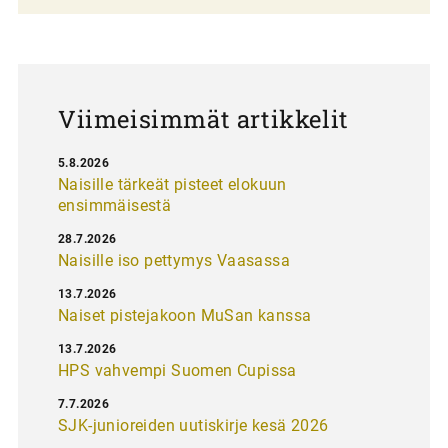
a
u
s
Viimeisimmät artikkelit
5.8.2026
Naisille tärkeät pisteet elokuun
ensimmäisestä
28.7.2026
Naisille iso pettymys Vaasassa
13.7.2026
Naiset pistejakoon MuSan kanssa
13.7.2026
HPS vahvempi Suomen Cupissa
7.7.2026
SJK-junioreiden uutiskirje kesä 2026