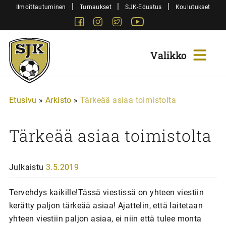
Siirry
|
|
|
Ilmoittautuminen
Turnaukset
SJK-Edustus
Koulutukset
sisältöön
Facebook
Instagram
Twitter
Youtube
Sjk-
Juniorit
Etusivu
»
Arkisto
»
Tärkeää asiaa toimistolta
Tärkeää asiaa toimistolta
Julkaistu
3.5.2019
Tervehdys kaikille!Tässä viestissä on yhteen viestiin
kerätty paljon tärkeää asiaa! Ajattelin, että laitetaan
yhteen viestiin paljon asiaa, ei niin että tulee monta