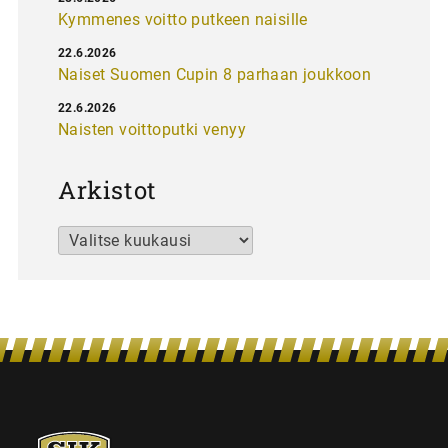
Kymmenes voitto putkeen naisille
22.6.2026
Naiset Suomen Cupin 8 parhaan joukkoon
22.6.2026
Naisten voittoputki venyy
Arkistot
Arkistot
SJK-