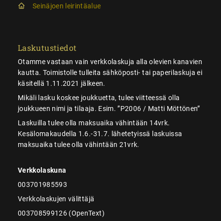
Seinäjoen leirintäalue
Laskutustiedot
Otamme vastaan vain verkkolaskuja alla olevien kanavien
kautta. Toimistolle tulleita sähköposti- tai paperilaskuja ei
käsitellä 1.11.2021 jälkeen.
Mikäli lasku koskee joukkuetta, tulee viitteessä olla
joukkueen nimi ja tilaaja. Esim. ”P2006 / Matti Möttönen”
Laskuilla tulee olla maksuaika vähintään 14vrk.
Kesälomakaudella 1.6.-31.7. lähetetyissä laskuissa
maksuaika tulee olla vähintään 21vrk.
Verkkolaskuna
003701985593
Verkkolaskujen välittäjä
003708599126 (OpenText)