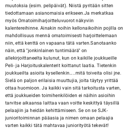
muutoksia (esim. pelipäivät). Niistä pyritään sitten
tiedottamaan asianomaisia erikseen.Ja merkatkaa
myös Omatoimiharjoitteluvuorot näkyviin
kalentereihinne. Ainakin noihin kellonaikoihin pojilla on
mahdollisuus mennä omatoimisesti harjoittelemaan
niin, että kenttä on vapaana tätä varten.Sanotaanko
näin, että "jonkinlainen tuntimäärä" on
allekirjoittaneelta kulunut, kun on kaikille joukkueille
Peli- ja Harjoituskalenterit koittanut laatia. Tietenkin
joukkueilta asioita kysellenkin…..mitä toiveita olisi jne.
Sielä on paljon erilaisia muuttujia, joita täytyy yrittää
ottaa huomioon. Ja kaikki vain sitä tarkoitusta varten,
että joukkueiden toimihenkilöiden ei näihin asioihin
tarvitse aikaansa laittaa vaan voitte keskittyä täysillä
pelaajiin ja heidän kehittämiseen. Se on se SJK-
junioritoiminnan pääasia ja nimen omaan pelaajia
varten kaikki tätä mahtavaa juniorityötä tekevät!