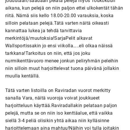
joudutaan/saadaan pelata pelejä myös Toukokuun
aikana, kun pelejä on niin paljon ettei ulkokentät tähän
riitä. Nämä siis kello 18.00-20.00 varauksia, koska
silloin pelataan pelejä.Tätä varten näitä oikeasti
kannattaa lukea ja tehdä tarvittavia
merkintöjä/muutoksia!SarjaPelit alkavat
Wallsportissakin jo ensi viikolla…..eli olkaa näissä
tarkkana!Tarkoitus on niin, että jos joku
nurmikenttävuoro menee jonkun peliryhmän peleihin
niin silloin muut harjoittelevat tuona päivänä jollakin
muulla kentällä.
Tätä varten listoilla on Raviradan vuorot merkitty
sanalla Vara, näitä vuoroja voivat joukkueet
harjoitteluun käyttää.Raviradallakin pelataan paljon
pelejä, mutta se on niin iso kenttäalue, että vaikka
siellä 3-4 peliä olisikin yhtä aikaa niin kylläsinne
harjoittelemaan aina mahtuu!Näihin voi tulla joitakin