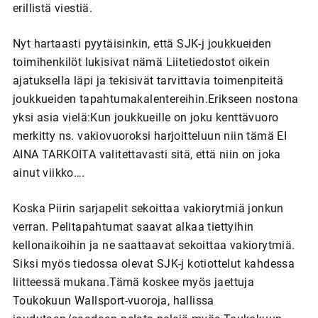
erillistä viestiä.
Nyt hartaasti pyytäisinkin, että SJK-j joukkueiden
toimihenkilöt lukisivat nämä Liitetiedostot oikein
ajatuksella läpi ja tekisivät tarvittavia toimenpiteitä
joukkueiden tapahtumakalentereihin.Erikseen nostona
yksi asia vielä:Kun joukkueille on joku kenttävuoro
merkitty ns. vakiovuoroksi harjoitteluun niin tämä EI
AINA TARKOITA valitettavasti sitä, että niin on joka
ainut viikko….
Koska Piirin sarjapelit sekoittaa vakiorytmiä jonkun
verran. Pelitapahtumat saavat alkaa tiettyihin
kellonaikoihin ja ne saattaavat sekoittaa vakiorytmiä.
Siksi myös tiedossa olevat SJK-j kotiottelut kahdessa
liitteessä mukana.Tämä koskee myös jaettuja
Toukokuun Wallsport-vuoroja, hallissa