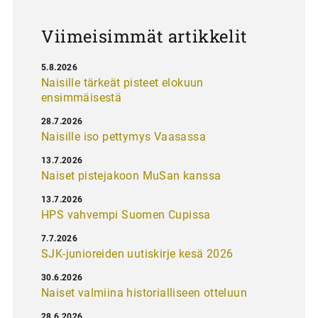
s
Viimeisimmät artikkelit
5.8.2026
Naisille tärkeät pisteet elokuun
ensimmäisestä
28.7.2026
Naisille iso pettymys Vaasassa
13.7.2026
Naiset pistejakoon MuSan kanssa
13.7.2026
HPS vahvempi Suomen Cupissa
7.7.2026
SJK-junioreiden uutiskirje kesä 2026
30.6.2026
Naiset valmiina historialliseen otteluun
28.6.2026