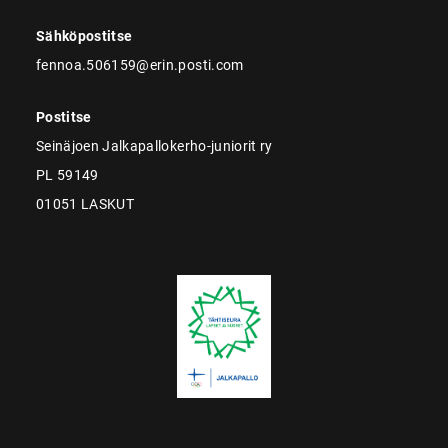
Sähköpostitse
fennoa.506159@erin.posti.com
Postitse
Seinäjoen Jalkapallokerho-juniorit ry
PL 59149
01051 LASKUT