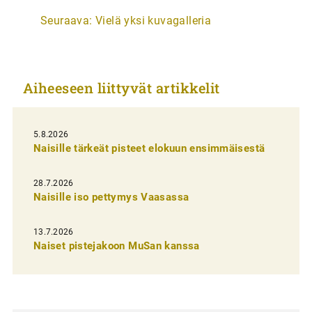
r
Seuraava:
Vielä yksi kuvagalleria
t
i
k
Aiheeseen liittyvät artikkelit
k
e
l
5.8.2026
Naisille tärkeät pisteet elokuun ensimmäisestä
i
e
28.7.2026
n
Naisille iso pettymys Vaasassa
s
13.7.2026
e
Naiset pistejakoon MuSan kanssa
l
a
u