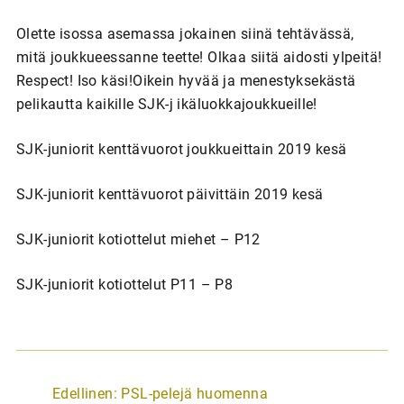
Olette isossa asemassa jokainen siinä tehtävässä,
mitä joukkueessanne teette! Olkaa siitä aidosti ylpeitä!
Respect! Iso käsi!Oikein hyvää ja menestyksekästä
pelikautta kaikille SJK-j ikäluokkajoukkueille!
SJK-juniorit kenttävuorot joukkueittain 2019 kesä
SJK-juniorit kenttävuorot päivittäin 2019 kesä
SJK-juniorit kotiottelut miehet – P12
SJK-juniorit kotiottelut P11 – P8
A
Edellinen:
PSL-pelejä huomenna