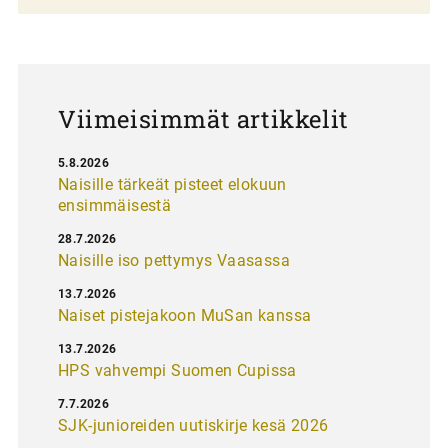
a
u
s
Viimeisimmät artikkelit
5.8.2026
Naisille tärkeät pisteet elokuun
ensimmäisestä
28.7.2026
Naisille iso pettymys Vaasassa
13.7.2026
Naiset pistejakoon MuSan kanssa
13.7.2026
HPS vahvempi Suomen Cupissa
7.7.2026
SJK-junioreiden uutiskirje kesä 2026