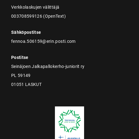
Verkkolaskujen välittäjä
003708599126 (OpenText)
Sähköpostitse
fennoa.506159@erin.posti.com
Postitse
Seinäjoen Jalkapallokerho-juniorit ry
PL 59149
01051 LASKUT