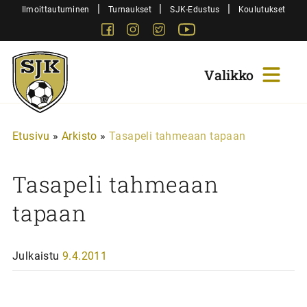
Siirry
|
|
|
Ilmoittautuminen
Turnaukset
SJK-Edustus
Koulutukset
sisältöön
Facebook
Instagram
Twitter
Youtube
Sjk-
Juniorit
Etusivu
»
Arkisto
»
Tasapeli tahmeaan tapaan
Tasapeli tahmeaan
tapaan
Julkaistu
9.4.2011