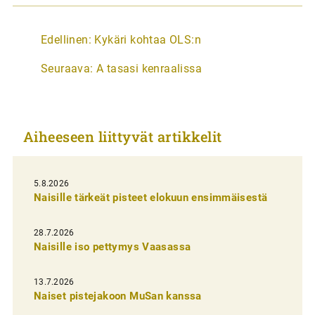
A
Edellinen:
Kykäri kohtaa OLS:n
r
Seuraava:
A tasasi kenraalissa
t
i
k
Aiheeseen liittyvät artikkelit
k
e
l
5.8.2026
Naisille tärkeät pisteet elokuun ensimmäisestä
i
e
28.7.2026
n
Naisille iso pettymys Vaasassa
s
13.7.2026
e
Naiset pistejakoon MuSan kanssa
l