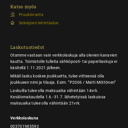
Katso myös
Pruukinranta
Seinäjoen leirintäalue
Laskutustiedot
Otamme vastaan vain verkkolaskuja alla olevien kanavien
kautta. Toimistolle tulleita sähköposti- tai paperilaskuja ei
käsitellä 1.11.2021 jälkeen.
Mikäli lasku koskee joukkuetta, tulee viitteessä olla
joukkueen nimi ja tilaaja. Esim. ”P2006 / Matti Möttönen”
Laskuilla tulee olla maksuaika vähintään 14vrk.
Kesälomakaudella 1.6.-31.7. lähetetyissä laskuissa
maksuaika tulee olla vähintään 21vrk.
Verkkolaskuna
003701985593