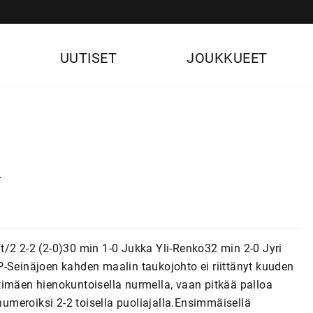
UUTISET
JOUKKUEET
n
t/2 2-2 (2-0)30 min 1-0 Jukka Yli-Renko32 min 2-0 Jyri
P-Seinäjoen kahden maalin taukojohto ei riittänyt kuuden
timäen hienokuntoisella nurmella, vaan pitkää palloa
unumeroiksi 2-2 toisella puoliajalla.Ensimmäisellä