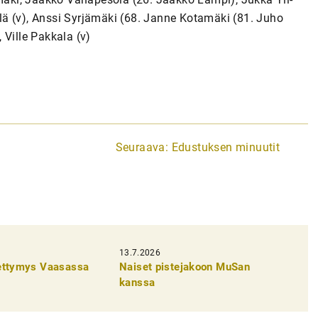
nilä (v), Anssi Syrjämäki (68. Janne Kotamäki (81. Juho
 Ville Pakkala (v)
a
Seuraava:
Edustuksen minuutit
13.7.2026
pettymys Vaasassa
Naiset pistejakoon MuSan
kanssa