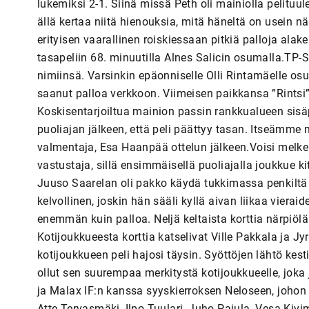
lukemiksi 2-1. Siinä missä Peth oli mainiolla pelituule
ällä kertaa niitä hienouksia, mitä häneltä on usein nä
erityisen vaarallinen roiskiessaan pitkiä palloja alak
tasapeliin 68. minuutilla Alnes Salicin osumalla.TP-S
nimiinsä. Varsinkin epäonniselle Olli Rintamäelle os
saanut palloa verkkoon. Viimeisen paikkansa ”Rintsi”
Koskisentarjoiltua mainion passin rankkualueen sisäpu
puoliajan jälkeen, että peli päättyy tasan. Itseämme
valmentaja, Esa Haanpää ottelun jälkeen.Voisi melkei
vastustaja, sillä ensimmäisellä puoliajalla joukkue ki
Juuso Saarelan oli pakko käydä tukkimassa penkiltä 
kelvollinen, joskin hän sääli kyllä aivan liikaa viera
enemmän kuin palloa. Neljä keltaista korttia närpiöläi
Kotijoukkueesta korttia katselivat Ville Pakkala ja Jyri
kotijoukkueen peli hajosi täysin. Syöttöjen lähtö kest
ollut sen suurempaa merkitystä kotijoukkueelle, joka
ja Malax IF:n kanssa syyskierroksen Neloseen, johon
Atte Tervasmäki, Ilpo Tuulari, Juho Pajula, Vesa Kiv