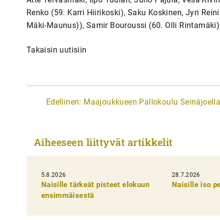
Renko (59. Karri Hiirikoski), Saku Koskinen, Jyri Rei
Mäki-Maunus)), Samir Bouroussi (60. Olli Rintamäki),
Takaisin uutisiin
A
Edellinen:
Maajoukkueen Pallokoulu Seinäjoell
r
t
Aiheeseen liittyvät artikkelit
i
k
5.8.2026
k
28.7.2026
Naisille tärkeät pisteet elokuun
Naisille iso 
e
ensimmäisestä
l