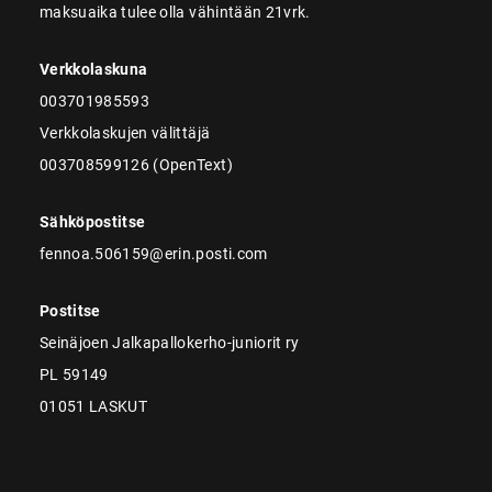
maksuaika tulee olla vähintään 21vrk.
Verkkolaskuna
003701985593
Verkkolaskujen välittäjä
003708599126 (OpenText)
Sähköpostitse
fennoa.506159@erin.posti.com
Postitse
Seinäjoen Jalkapallokerho-juniorit ry
PL 59149
01051 LASKUT