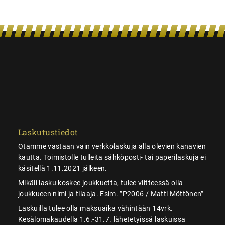
Laskutustiedot
Otamme vastaan vain verkkolaskuja alla olevien kanavien
kautta. Toimistolle tulleita sähköposti- tai paperilaskuja ei
käsitellä 1.11.2021 jälkeen.
Mikäli lasku koskee joukkuetta, tulee viitteessä olla
joukkueen nimi ja tilaaja. Esim. ”P2006 / Matti Möttönen”
Laskuilla tulee olla maksuaika vähintään 14vrk.
Kesälomakaudella 1.6.-31.7. lähetetyissä laskuissa