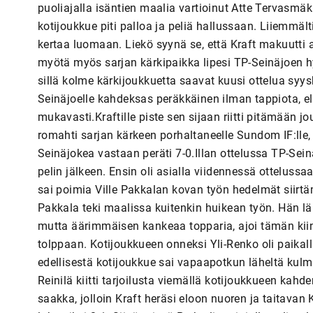
puoliajalla isäntien maalia vartioinut Atte Tervasmä
kotijoukkue piti palloa ja peliä hallussaan. Liiemmält
kertaa luomaan. Liekö syynä se, että Kraft makuutti a
myötä myös sarjan kärkipaikka lipesi TP-Seinäjoen hyp
sillä kolme kärkijoukkuetta saavat kuusi ottelua syysk
Seinäjoelle kahdeksas peräkkäinen ilman tappiota, el
mukavasti.Kraftille piste sen sijaan riitti pitämään
romahti sarjan kärkeen porhaltaneelle Sundom IF:ll
Seinäjokea vastaan peräti 7-0.Illan ottelussa TP-Sei
pelin jälkeen. Ensin oli asialla viidennessä otteluss
sai poimia Ville Pakkalan kovan työn hedelmät siirtä
Pakkala teki maalissa kuitenkin huikean työn. Hän lä
mutta äärimmäisen kankeaa topparia, ajoi tämän kiin
tolppaan. Kotijoukkueen onneksi Yli-Renko oli paika
edellisestä kotijoukkue sai vapaapotkun läheltä kulma
Reinilä kiitti tarjoilusta viemällä kotijoukkueen kahd
saakka, jolloin Kraft heräsi eloon nuoren ja taitava