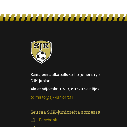
i
e
n
s
e
SJK-
l
juniorit
a
u
s
Seinäjoen Jalkapallokerho-juniorit ry /
SJK-juniorit
Alaseinäjoenkatu 9 B, 60220 Seinäjoki
toimisto@sjk-juniorit.fi
Seuraa SJK-junioreita somessa
Facebook