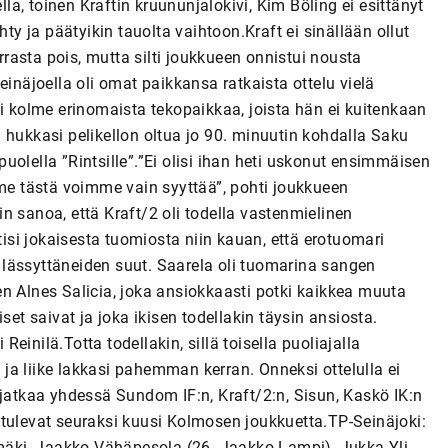
lla, toinen Kraftin kruununjalokivi, Kim Böling ei esittänyt
hty ja päätyikin tauolta vaihtoon.Kraft ei sinällään ollut
errasta pois, mutta silti joukkueen onnistui nousta
einäjoella oli omat paikkansa ratkaista ottelu vielä
ui kolme erinomaista tekopaikkaa, joista hän ei kuitenkaan
 hukkasi pelikellon oltua jo 90. minuutin kohdalla Saku
olella ”Rintsille”.”Ei olisi ihan heti uskonut ensimmäisen
 me tästä voimme vain syyttää”, pohti joukkueen
n sanoa, että Kraft/2 oli todella vastenmielinen
tisi jokaisesta tuomiosta niin kauan, että erotuomari
lässyttäneiden suut. Saarela oli tuomarina sangen
iden Alnes Salicia, joka ansiokkaasti potki kaikkea muuta
set saivat ja joka ikisen todellakin täysin ansiosta.
 Reinilä.Totta todellakin, sillä toisella puoliajalla
i ja liike lakkasi pahemman kerran. Onneksi ottelulla ei
 jatkaa yhdessä Sundom IF:n, Kraft/2:n, Sisun, Kaskö IK:n
 tulevat seuraksi kuusi Kolmosen joukkuetta.TP-Seinäjoki:
imäki, Jaakko Vähäpesola (26. Jaakko Lampi), Jukka Yli-