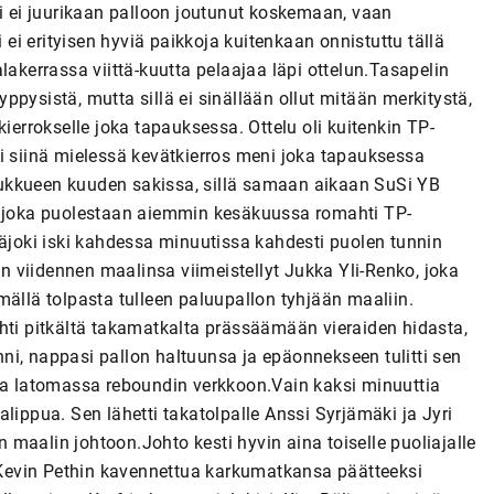
ki ei juurikaan palloon joutunut koskemaan, vaan
i ei erityisen hyviä paikkoja kuitenkaan onnistuttu tällä
lakerrassa viittä-kuutta pelaajaa läpi ottelun.Tasapelin
pysistä, mutta sillä ei sinällään ollut mitään merkitystä,
ierrokselle joka tapauksessa. Ottelu oli kuitenkin TP-
i siinä mielessä kevätkierros meni joka tapauksessa
 joukkueen kuuden sakissa, sillä samaan aikaan SuSi YB
e, joka puolestaan aiemmin kesäkuussa romahti TP-
näjoki iski kahdessa minuutissa kahdesti puolen tunnin
aan viidennen maalinsa viimeistellyt Jukka Yli-Renko, joka
mällä tolpasta tulleen paluupallon tyhjään maaliin.
hti pitkältä takamatkalta prässäämään vieraiden hidasta,
ni, nappasi pallon haltuunsa ja epäonnekseen tulitti sen
lla latomassa reboundin verkkoon.Vain kaksi minuuttia
lippua. Sen lähetti takatolpalle Anssi Syrjämäki ja Jyri
en maalin johtoon.Johto kesti hyvin aina toiselle puoliajalle
n Kevin Pethin kavennettua karkumatkansa päätteeksi