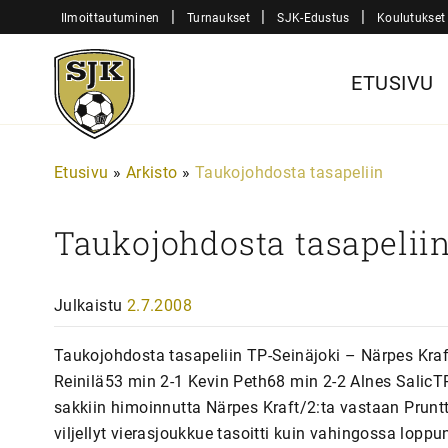
Siirry
|
|
|
Ilmoittautuminen
Turnaukset
SJK-Edustus
Koulutukset
sisältöön
Sjk-
ETUSIVU
Juniorit
Etusivu
»
Arkisto
»
Taukojohdosta tasapeliin
Taukojohdosta tasapelii
Julkaistu
2.7.2008
Taukojohdosta tasapeliin TP-Seinäjoki – Närpes Kraf
Reinilä53 min 2-1 Kevin Peth68 min 2-2 Alnes SalicT
sakkiin himoinnutta Närpes Kraft/2:ta vastaan Prunt
viljellyt vierasjoukkue tasoitti kuin vahingossa lopp