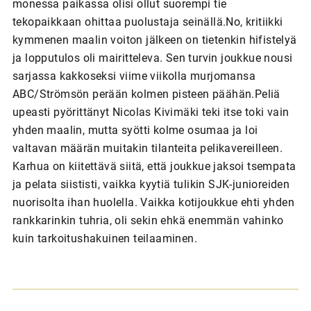
monessa paikassa olisi ollut suorempi tie
tekopaikkaan ohittaa puolustaja seinällä.No, kritiikki
kymmenen maalin voiton jälkeen on tietenkin hifistelyä
ja lopputulos oli mairitteleva. Sen turvin joukkue nousi
sarjassa kakkoseksi viime viikolla murjomansa
ABC/Strömsön perään kolmen pisteen päähän.Peliä
upeasti pyörittänyt Nicolas Kivimäki teki itse toki vain
yhden maalin, mutta syötti kolme osumaa ja loi
valtavan määrän muitakin tilanteita pelikavereilleen.
Karhua on kiitettävä siitä, että joukkue jaksoi tsempata
ja pelata siististi, vaikka kyytiä tulikin SJK-junioreiden
nuorisolta ihan huolella. Vaikka kotijoukkue ehti yhden
rankkarinkin tuhria, oli sekin ehkä enemmän vahinko
kuin tarkoitushakuinen teilaaminen.