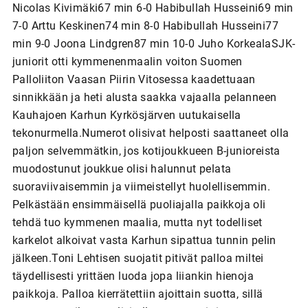
Nicolas Kivimäki67 min 6-0 Habibullah Husseini69 min
7-0 Arttu Keskinen74 min 8-0 Habibullah Husseini77
min 9-0 Joona Lindgren87 min 10-0 Juho KorkealaSJK-
juniorit otti kymmenenmaalin voiton Suomen
Palloliiton Vaasan Piirin Vitosessa kaadettuaan
sinnikkään ja heti alusta saakka vajaalla pelanneen
Kauhajoen Karhun Kyrkösjärven uutukaisella
tekonurmella.Numerot olisivat helposti saattaneet olla
paljon selvemmätkin, jos kotijoukkueen B-junioreista
muodostunut joukkue olisi halunnut pelata
suoraviivaisemmin ja viimeistellyt huolellisemmin.
Pelkästään ensimmäisellä puoliajalla paikkoja oli
tehdä tuo kymmenen maalia, mutta nyt todelliset
karkelot alkoivat vasta Karhun sipattua tunnin pelin
jälkeen.Toni Lehtisen suojatit pitivät palloa miltei
täydellisesti yrittäen luoda jopa liiankin hienoja
paikkoja. Palloa kierrätettiin ajoittain suotta, sillä