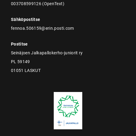
003708599126 (OpenText)
Sähköpostitse
fennoa.506159@erin.posti.com
Postitse
Seinäjoen Jalkapallokerho-juniorit ry
PL 59149
01051 LASKUT