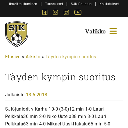
Siirry
|
|
|
Ilmoittautuminen
Turnaukset
SJK-Edustus
Koulutukset
sisältöön
Facebook
Instagram
Twitter
Youtube
Sjk-
Juniorit
Etusivu
»
Arkisto
»
Täyden kympin suoritus
Täyden kympin suoritus
Julkaistu
13.6.2018
SJK-juniorit v Karhu 10-0 (3-0)12 min 1-0 Lauri
Pelkkala30 min 2-0 Niko Uutela38 min 3-0 Lauri
Pelkkala63 min 4-0 Mikael Uusi-Hakala65 min 5-0