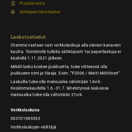
Pruukinranta
Seinäjoen leirintäalue
Laskutustiedot
Otamme vastaan vain verkkolaskuja alla olevien kanavien
kautta. Toimistolle tulleita sähköposti- tai paperilaskuja ei
käsitellä 1.11.2021 jälkeen.
Mikäli lasku koskee joukkuetta, tulee viitteessä olla
joukkueen nimi ja tilaaja. Esim. ”P2006 / Matti Möttönen”
Laskuilla tulee olla maksuaika vähintään 14vrk.
Kesälomakaudella 1.6.-31.7. lähetetyissä laskuissa
maksuaika tulee olla vähintään 21vrk.
Verkkolaskuna
003701985593
Verkkolaskujen välittäjä