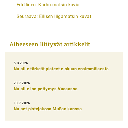
A
Edellinen:
Karhu-matsin kuvia
r
Seuraava:
Eilisen liigamatsin kuvat
t
i
k
Aiheeseen liittyvät artikkelit
k
e
l
5.8.2026
Naisille tärkeät pisteet elokuun ensimmäisestä
i
e
28.7.2026
n
Naisille iso pettymys Vaasassa
s
13.7.2026
e
Naiset pistejakoon MuSan kanssa
l
a