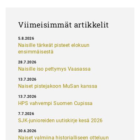
u
s
Viimeisimmät artikkelit
5.8.2026
Naisille tärkeät pisteet elokuun
ensimmäisestä
28.7.2026
Naisille iso pettymys Vaasassa
13.7.2026
Naiset pistejakoon MuSan kanssa
13.7.2026
HPS vahvempi Suomen Cupissa
7.7.2026
SJK-junioreiden uutiskirje kesä 2026
30.6.2026
Naiset valmiina historialliseen otteluun