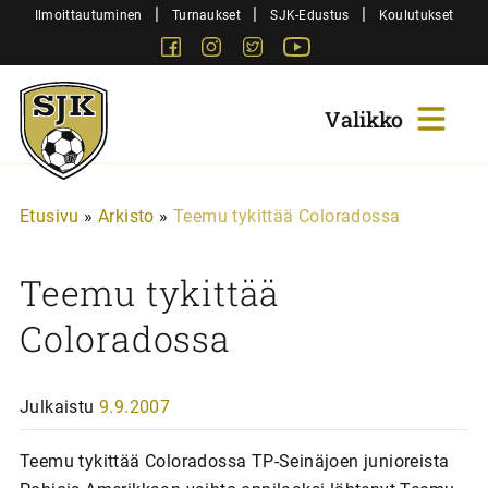
Siirry
|
|
|
Ilmoittautuminen
Turnaukset
SJK-Edustus
Koulutukset
sisältöön
Facebook
Instagram
Twitter
Youtube
Sjk-
Juniorit
Etusivu
»
Arkisto
»
Teemu tykittää Coloradossa
Teemu tykittää
Coloradossa
Julkaistu
9.9.2007
Teemu tykittää Coloradossa TP-Seinäjoen junioreista