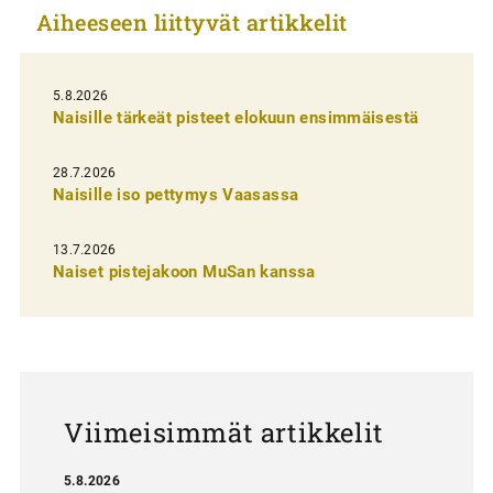
Aiheeseen liittyvät artikkelit
k
e
l
5.8.2026
Naisille tärkeät pisteet elokuun ensimmäisestä
i
e
28.7.2026
n
Naisille iso pettymys Vaasassa
s
13.7.2026
e
Naiset pistejakoon MuSan kanssa
l
a
u
s
Viimeisimmät artikkelit
5.8.2026