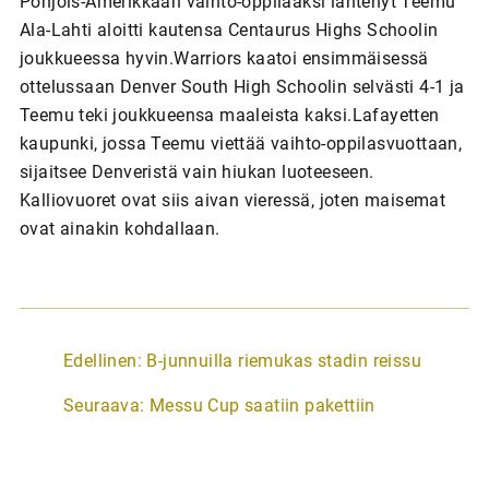
Pohjois-Amerikkaan vaihto-oppilaaksi lähtenyt Teemu
Ala-Lahti aloitti kautensa Centaurus Highs Schoolin
joukkueessa hyvin.Warriors kaatoi ensimmäisessä
ottelussaan Denver South High Schoolin selvästi 4-1 ja
Teemu teki joukkueensa maaleista kaksi.Lafayetten
kaupunki, jossa Teemu viettää vaihto-oppilasvuottaan,
sijaitsee Denveristä vain hiukan luoteeseen.
Kalliovuoret ovat siis aivan vieressä, joten maisemat
ovat ainakin kohdallaan.
A
Edellinen:
B-junnuilla riemukas stadin reissu
r
Seuraava:
Messu Cup saatiin pakettiin
t
i
k