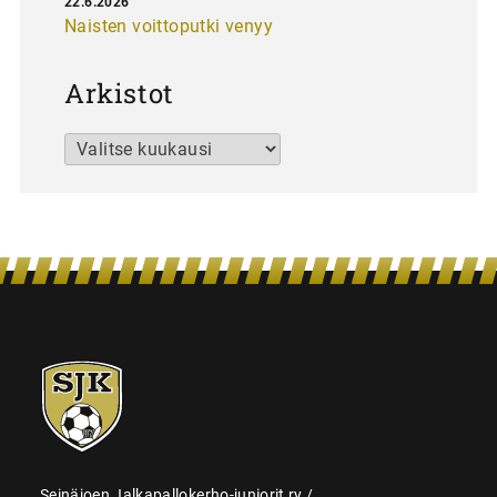
22.6.2026
Naisten voittoputki venyy
Arkistot
Arkistot
SJK-
juniorit
Seinäjoen Jalkapallokerho-juniorit ry /