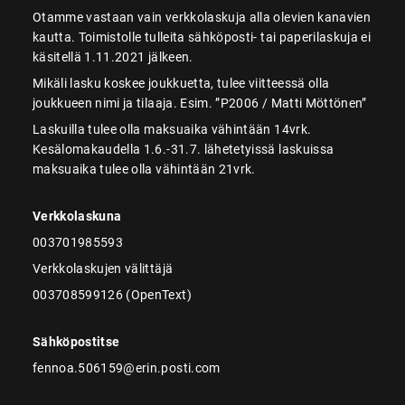
Otamme vastaan vain verkkolaskuja alla olevien kanavien
kautta. Toimistolle tulleita sähköposti- tai paperilaskuja ei
käsitellä 1.11.2021 jälkeen.
Mikäli lasku koskee joukkuetta, tulee viitteessä olla
joukkueen nimi ja tilaaja. Esim. ”P2006 / Matti Möttönen”
Laskuilla tulee olla maksuaika vähintään 14vrk.
Kesälomakaudella 1.6.-31.7. lähetetyissä laskuissa
maksuaika tulee olla vähintään 21vrk.
Verkkolaskuna
003701985593
Verkkolaskujen välittäjä
003708599126 (OpenText)
Sähköpostitse
fennoa.506159@erin.posti.com