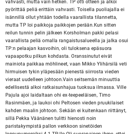
vahvasti, mutta vain hetken. TP otti otteen ja alkoi
pyörittää peliä erittäin vahvasti. Toisella puoliajalla ei
isännillä ollut yhtään todella vaarallista tilannetta,
mutta TP loi paikkoja paikkojen perään.Kun sitten
reilun tunnin pelin jälkeen Korsholman pakki pelasi
vaarallista peliä omalla rangaistusalueella ja jalka osui
TP:n pelaajan kasvoihin, oli tuloksena epäsuora
vapaapotku pilkun kohdasta. Oranssinutut eivät
mainiota paikkaa möhlineet, vaan Mikko Ylihärsilä veti
hirmuisen tykin yläpesään pienestä siirrosta vieden
vieraat uudelleen johtoon.Vain seitsemän minuuttia
edellisestä alkoi ratkaisunhajua tuoksua ilmassa. Ville
Pajula ajoi laidaltaan ohi ex-teepeeläisen, Timo
Rasinmäen, ja laukoi ohi Peltosen vieden pruukilaiset
kahden maalin johtoon. Sekään ei kuitenkaan riittänyt,
sillä Pekka Väänänen tulitti hienosti noin
paristakympistä pallon verkkoon sinetöiden
loppunumeroiksi 4-1 TP:lle.Oli suoranainen ihme, ettei