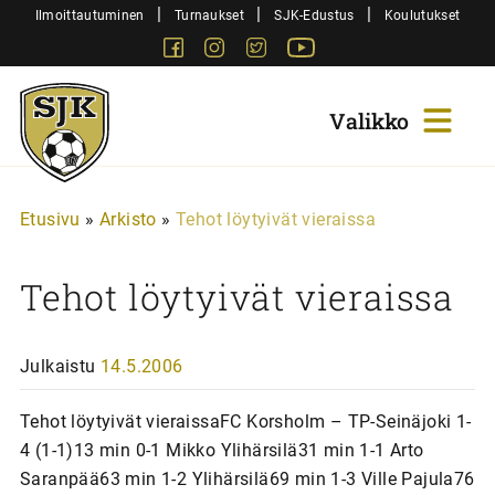
Siirry
|
|
|
Ilmoittautuminen
Turnaukset
SJK-Edustus
Koulutukset
sisältöön
Facebook
Instagram
Twitter
Youtube
Sjk-
Juniorit
Etusivu
»
Arkisto
»
Tehot löytyivät vieraissa
Tehot löytyivät vieraissa
Julkaistu
14.5.2006
Tehot löytyivät vieraissaFC Korsholm – TP-Seinäjoki 1-
4 (1-1)13 min 0-1 Mikko Ylihärsilä31 min 1-1 Arto
Saranpää63 min 1-2 Ylihärsilä69 min 1-3 Ville Pajula76