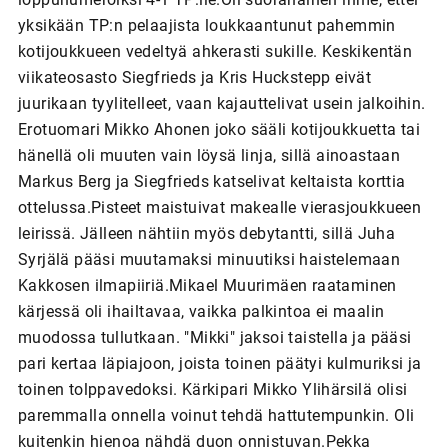
yksikään TP:n pelaajista loukkaantunut pahemmin
kotijoukkueen vedeltyä ahkerasti sukille. Keskikentän
viikateosasto Siegfrieds ja Kris Huckstepp eivät
juurikaan tyylitelleet, vaan kajauttelivat usein jalkoihin.
Erotuomari Mikko Ahonen joko sääli kotijoukkuetta tai
hänellä oli muuten vain löysä linja, sillä ainoastaan
Markus Berg ja Siegfrieds katselivat keltaista korttia
ottelussa.Pisteet maistuivat makealle vierasjoukkueen
leirissä. Jälleen nähtiin myös debytantti, sillä Juha
Syrjälä pääsi muutamaksi minuutiksi haistelemaan
Kakkosen ilmapiiriä.Mikael Muurimäen raataminen
kärjessä oli ihailtavaa, vaikka palkintoa ei maalin
muodossa tullutkaan. "Mikki" jaksoi taistella ja pääsi
pari kertaa läpiajoon, joista toinen päätyi kulmuriksi ja
toinen tolppavedoksi. Kärkipari Mikko Ylihärsilä olisi
paremmalla onnella voinut tehdä hattutempunkin. Oli
kuitenkin hienoa nähdä duon onnistuvan.Pekka