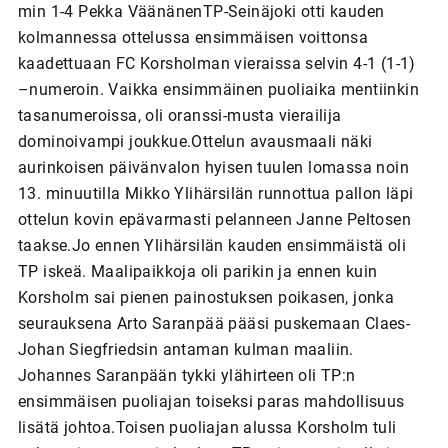
min 1-4 Pekka VäänänenTP-Seinäjoki otti kauden
kolmannessa ottelussa ensimmäisen voittonsa
kaadettuaan FC Korsholman vieraissa selvin 4-1 (1-1)
–numeroin. Vaikka ensimmäinen puoliaika mentiinkin
tasanumeroissa, oli oranssi-musta vierailija
dominoivampi joukkue.Ottelun avausmaali näki
aurinkoisen päivänvalon hyisen tuulen lomassa noin
13. minuutilla Mikko Ylihärsilän runnottua pallon läpi
ottelun kovin epävarmasti pelanneen Janne Peltosen
taakse.Jo ennen Ylihärsilän kauden ensimmäistä oli
TP iskeä. Maalipaikkoja oli parikin ja ennen kuin
Korsholm sai pienen painostuksen poikasen, jonka
seurauksena Arto Saranpää pääsi puskemaan Claes-
Johan Siegfriedsin antaman kulman maaliin.
Johannes Saranpään tykki ylähirteen oli TP:n
ensimmäisen puoliajan toiseksi paras mahdollisuus
lisätä johtoa.Toisen puoliajan alussa Korsholm tuli