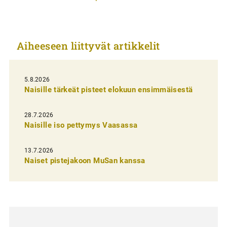
t
i
k
Aiheeseen liittyvät artikkelit
k
e
l
5.8.2026
Naisille tärkeät pisteet elokuun ensimmäisestä
i
e
28.7.2026
n
Naisille iso pettymys Vaasassa
s
13.7.2026
e
Naiset pistejakoon MuSan kanssa
l
a
u
s