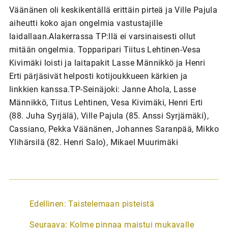
Väänänen oli keskikentällä erittäin pirteä ja Ville Pajula
aiheutti koko ajan ongelmia vastustajille
laidallaan.Alakerrassa TP:llä ei varsinaisesti ollut
mitään ongelmia. Topparipari Tiitus Lehtinen-Vesa
Kivimäki loisti ja laitapakit Lasse Männikkö ja Henri
Erti pärjäsivät helposti kotijoukkueen kärkien ja
linkkien kanssa.TP-Seinäjoki: Janne Ahola, Lasse
Männikkö, Tiitus Lehtinen, Vesa Kivimäki, Henri Erti
(88. Juha Syrjälä), Ville Pajula (85. Anssi Syrjämäki),
Cassiano, Pekka Väänänen, Johannes Saranpää, Mikko
Ylihärsilä (82. Henri Salo), Mikael Muurimäki
A
Edellinen:
Taistelemaan pisteistä
r
Seuraava:
Kolme pinnaa maistui mukavalle