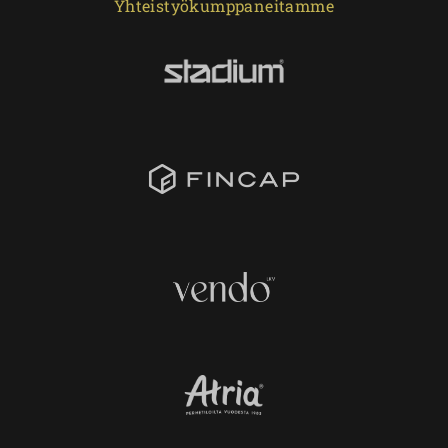
Yhteistyökumppaneitamme