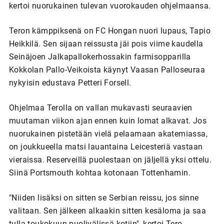
kertoi nuorukainen tulevan vuorokauden ohjelmaansa.
Teron kämppiksenä on FC Hongan nuori lupaus, Tapio
Heikkilä. Sen sijaan reissusta jäi pois viime kaudella
Seinäjoen Jalkapallokerhossakin farmisopparilla
Kokkolan Pallo-Veikoista käynyt Vaasan Palloseuraa
nykyisin edustava Petteri Forsell.
Ohjelmaa Terolla on vallan mukavasti seuraavien
muutaman viikon ajan ennen kuin lomat alkavat. Jos
nuorukainen pistetään vielä pelaamaan akatemiassa,
on joukkueella matsi lauantaina Leicesteriä vastaan
vieraissa. Reserveillä puolestaan on jäljellä yksi ottelu.
Siinä Portsmouth kohtaa kotonaan Tottenhamin.
"Niiden lisäksi on sitten se Serbian reissu, jos sinne
valitaan. Sen jälkeen alkaakin sitten kesäloma ja saa
tulla toukokuun puolivälissä kotiin", kertoi Tero.