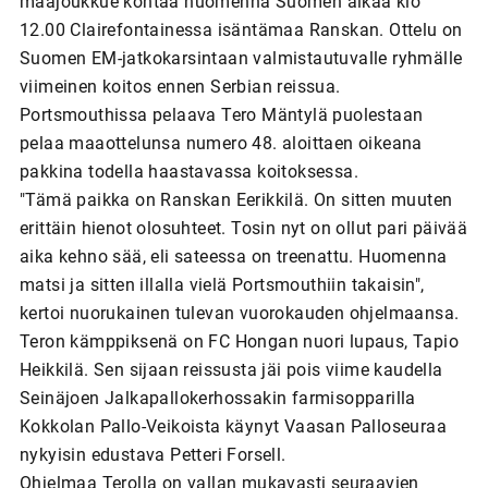
maajoukkue kohtaa huomenna Suomen aikaa klo
12.00 Clairefontainessa isäntämaa Ranskan. Ottelu on
Suomen EM-jatkokarsintaan valmistautuvalle ryhmälle
viimeinen koitos ennen Serbian reissua.
Portsmouthissa pelaava Tero Mäntylä puolestaan
pelaa maaottelunsa numero 48. aloittaen oikeana
pakkina todella haastavassa koitoksessa.
"Tämä paikka on Ranskan Eerikkilä. On sitten muuten
erittäin hienot olosuhteet. Tosin nyt on ollut pari päivää
aika kehno sää, eli sateessa on treenattu. Huomenna
matsi ja sitten illalla vielä Portsmouthiin takaisin",
kertoi nuorukainen tulevan vuorokauden ohjelmaansa.
Teron kämppiksenä on FC Hongan nuori lupaus, Tapio
Heikkilä. Sen sijaan reissusta jäi pois viime kaudella
Seinäjoen Jalkapallokerhossakin farmisopparilla
Kokkolan Pallo-Veikoista käynyt Vaasan Palloseuraa
nykyisin edustava Petteri Forsell.
Ohjelmaa Terolla on vallan mukavasti seuraavien