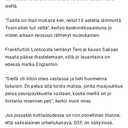
sieltä.
"Täällä on ihan mukava keli, reilut 10 astetta lämmintä.
Tosin eilen tuli vettä", kertoo keskiviikkoaamuna jo
viiden aikaan reissuun lähtenyt nuorukainen.
Frankfurtiin Lontoosta lentänyt Tero ei kauan Saksan
maata pääse ihastelemaan, sillä jo lauantaina on
edessä matka Englantiin.
"Siellä oli liiton mies vastassa ja heti huomenna
takaisin. En pelaa sitä toista matsia, jonka maajoukkue
pelaa seurajoukkuetta vastaan, koska meillä on jo
tiistaina reservien peli", kertoi nuori mies.
Jos jossakin kotitaloudessa on niin onnellinen tilanne,
että saksalainen urheilukanava, DSF, on näkyvissä,