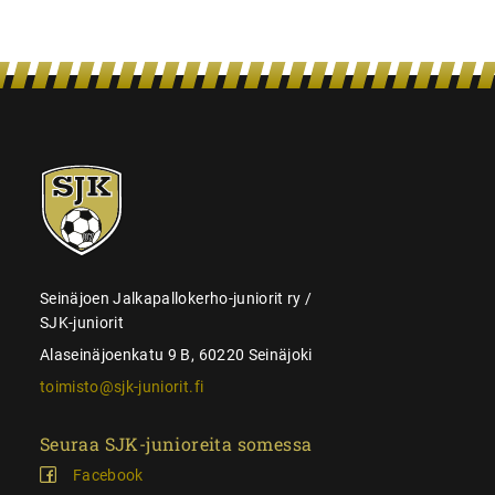
SJK-
juniorit
Seinäjoen Jalkapallokerho-juniorit ry /
SJK-juniorit
Alaseinäjoenkatu 9 B, 60220 Seinäjoki
toimisto@sjk-juniorit.fi
Seuraa SJK-junioreita somessa
Facebook