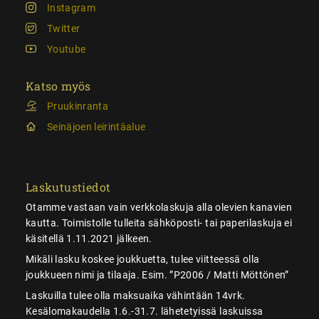
Instagram
Twitter
Youtube
Katso myös
Pruukinranta
Seinäjoen leirintäalue
Laskutustiedot
Otamme vastaan vain verkkolaskuja alla olevien kanavien
kautta. Toimistolle tulleita sähköposti- tai paperilaskuja ei
käsitellä 1.11.2021 jälkeen.
Mikäli lasku koskee joukkuetta, tulee viitteessä olla
joukkueen nimi ja tilaaja. Esim. ”P2006 / Matti Möttönen”
Laskuilla tulee olla maksuaika vähintään 14vrk.
Kesälomakaudella 1.6.-31.7. lähetetyissä laskuissa