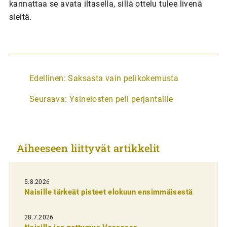
kannattaa se avata iltasella, sillä ottelu tulee livenä
sieltä.
A
Edellinen:
Saksasta vain pelikokemusta
r
Seuraava:
Ysinelosten peli perjantaille
t
i
k
Aiheeseen liittyvät artikkelit
k
e
l
5.8.2026
Naisille tärkeät pisteet elokuun ensimmäisestä
i
e
28.7.2026