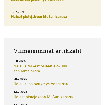
n
Naisille iso pettymys Vaasassa
s
13.7.2026
e
Naiset pistejakoon MuSan kanssa
l
a
u
s
Viimeisimmät artikkelit
5.8.2026
Naisille tärkeät pisteet elokuun
ensimmäisestä
28.7.2026
Naisille iso pettymys Vaasassa
13.7.2026
Naiset pistejakoon MuSan kanssa
13.7.2026