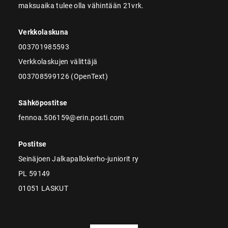
maksuaika tulee olla vähintään 21vrk.
Verkkolaskuna
003701985593
Verkkolaskujen välittäjä
003708599126 (OpenText)
Sähköpostitse
fennoa.506159@erin.posti.com
Postitse
Seinäjoen Jalkapallokerho-juniorit ry
PL 59149
01051 LASKUT