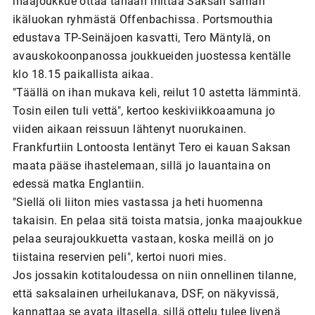
maajoukkue ottaa tänään mittaa Saksan saman
ikäluokan ryhmästä Offenbachissa. Portsmouthia
edustava TP-Seinäjoen kasvatti, Tero Mäntylä, on
avauskokoonpanossa joukkueiden juostessa kentälle
klo 18.15 paikallista aikaa.
"Täällä on ihan mukava keli, reilut 10 astetta lämmintä.
Tosin eilen tuli vettä", kertoo keskiviikkoaamuna jo
viiden aikaan reissuun lähtenyt nuorukainen.
Frankfurtiin Lontoosta lentänyt Tero ei kauan Saksan
maata pääse ihastelemaan, sillä jo lauantaina on
edessä matka Englantiin.
"Siellä oli liiton mies vastassa ja heti huomenna
takaisin. En pelaa sitä toista matsia, jonka maajoukkue
pelaa seurajoukkuetta vastaan, koska meillä on jo
tiistaina reservien peli", kertoi nuori mies.
Jos jossakin kotitaloudessa on niin onnellinen tilanne,
että saksalainen urheilukanava, DSF, on näkyvissä,
kannattaa se avata iltasella, sillä ottelu tulee livenä