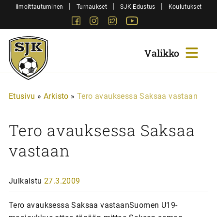
Siirry
|
|
|
Ilmoittautuminen
Turnaukset
SJK-Edustus
Koulutukset
sisältöön
Facebook
Instagram
Twitter
Youtube
Sjk-
Juniorit
Etusivu
»
Arkisto
»
Tero avauksessa Saksaa vastaan
Tero avauksessa Saksaa
vastaan
Julkaistu
27.3.2009
Tero avauksessa Saksaa vastaanSuomen U19-