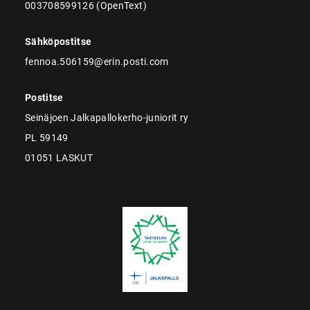
003708599126 (OpenText)
Sähköpostitse
fennoa.506159@erin.posti.com
Postitse
Seinäjoen Jalkapallokerho-juniorit ry
PL 59149
01051 LASKUT