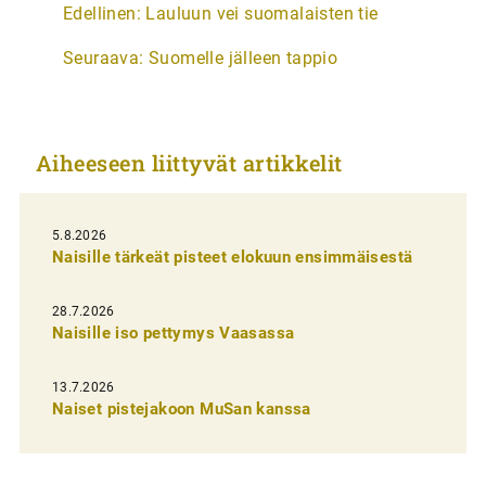
Edellinen:
Lauluun vei suomalaisten tie
r
Seuraava:
Suomelle jälleen tappio
t
i
k
Aiheeseen liittyvät artikkelit
k
e
l
5.8.2026
Naisille tärkeät pisteet elokuun ensimmäisestä
i
e
28.7.2026
n
Naisille iso pettymys Vaasassa
s
13.7.2026
e
Naiset pistejakoon MuSan kanssa
l
a