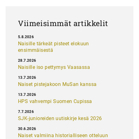
u
s
Viimeisimmät artikkelit
5.8.2026
Naisille tärkeät pisteet elokuun
ensimmäisestä
28.7.2026
Naisille iso pettymys Vaasassa
13.7.2026
Naiset pistejakoon MuSan kanssa
13.7.2026
HPS vahvempi Suomen Cupissa
7.7.2026
SJK-junioreiden uutiskirje kesä 2026
30.6.2026
Naiset valmiina historialliseen otteluun