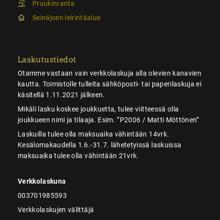
Pruukinranta
Seinäjoen leirintäalue
Laskutustiedot
Otamme vastaan vain verkkolaskuja alla olevien kanavien
kautta. Toimistolle tulleita sähköposti- tai paperilaskuja ei
käsitellä 1.11.2021 jälkeen.
Mikäli lasku koskee joukkuetta, tulee viitteessä olla
joukkueen nimi ja tilaaja. Esim. ”P2006 / Matti Möttönen”
Laskuilla tulee olla maksuaika vähintään 14vrk.
Kesälomakaudella 1.6.-31.7. lähetetyissä laskuissa
maksuaika tulee olla vähintään 21vrk.
Verkkolaskuna
003701985593
Verkkolaskujen välittäjä