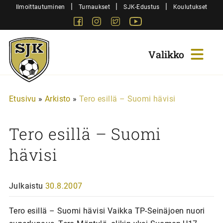
Siirry
|
|
|
Ilmoittautuminen
Turnaukset
SJK-Edustus
Koulutukset
sisältöön
Facebook
Instagram
Twitter
Youtube
Sjk-
Juniorit
Etusivu
»
Arkisto
»
Tero esillä – Suomi hävisi
Tero esillä – Suomi
hävisi
Julkaistu
30.8.2007
Tero esillä – Suomi hävisi Vaikka TP-Seinäjoen nuori