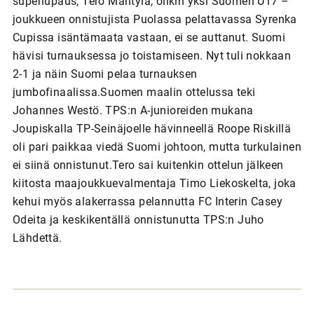
superlupaus, Tero Mäntylä, olikin yksi Suomen U17 –
joukkueen onnistujista Puolassa pelattavassa Syrenka
Cupissa isäntämaata vastaan, ei se auttanut. Suomi
hävisi turnauksessa jo toistamiseen. Nyt tuli nokkaan
2-1 ja näin Suomi pelaa turnauksen
jumbofinaalissa.Suomen maalin ottelussa teki
Johannes Westö. TPS:n A-junioreiden mukana
Joupiskalla TP-Seinäjoelle hävinneellä Roope Riskillä
oli pari paikkaa viedä Suomi johtoon, mutta turkulainen
ei siinä onnistunut.Tero sai kuitenkin ottelun jälkeen
kiitosta maajoukkuevalmentaja Timo Liekoskelta, joka
kehui myös alakerrassa pelannutta FC Interin Casey
Odeita ja keskikentällä onnistunutta TPS:n Juho
Lähdettä.
A