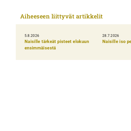
r
t
Aiheeseen liittyvät artikkelit
i
k
5.8.2026
k
28.7.2026
Naisille tärkeät pisteet elokuun
Naisille iso 
e
ensimmäisestä
l
i
e
n
s
e
l
a
u