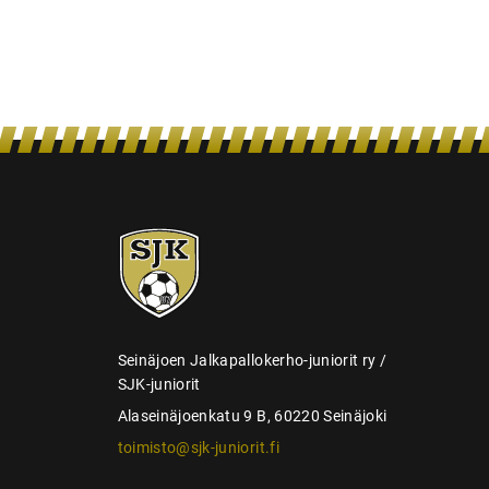
s
SJK-
juniorit
Seinäjoen Jalkapallokerho-juniorit ry /
SJK-juniorit
Alaseinäjoenkatu 9 B, 60220 Seinäjoki
toimisto@sjk-juniorit.fi