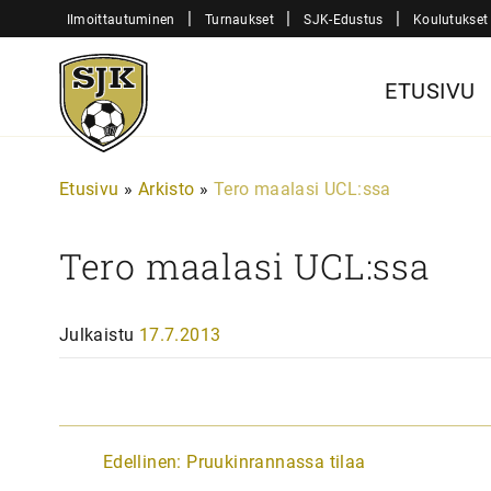
Siirry
|
|
|
Ilmoittautuminen
Turnaukset
SJK-Edustus
Koulutukset
sisältöön
Sjk-
ETUSIVU
Juniorit
Etusivu
»
Arkisto
»
Tero maalasi UCL:ssa
Tero maalasi UCL:ssa
Julkaistu
17.7.2013
A
Edellinen:
Pruukinrannassa tilaa