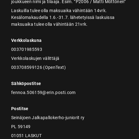
joukkueen nimi ja tilaaja. Esim. ”P2006 / Matti Möttönen”
Laskuilla tulee olla maksuaika vähintään 14vrk.
Kesälomakaudella 1.6.-31.7. lähetetyissä laskuissa
maksuaika tulee olla vähintään 21vrk.
Verkkolaskuna
003701985593
Verkkolaskujen välittäjä
003708599126 (OpenText)
Sähköpostitse
fennoa.506159@erin.posti.com
Postitse
Seinäjoen Jalkapallokerho-juniorit ry
PL 59149
01051 LASKUT