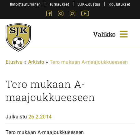
Siirry
|
|
|
Ilmoittautuminen
Turnaukset
SJK-Edustus
Koulutukset
sisältöön
Facebook
Instagram
Twitter
Youtube
Sjk-
Juniorit
Etusivu
»
Arkisto
»
Tero mukaan A-maajoukkueeseen
Tero mukaan A-
maajoukkueeseen
Julkaistu
26.2.2014
Tero mukaan A-maajoukkueeseen