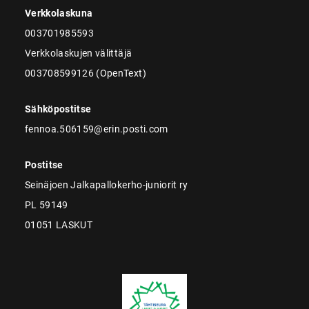
Verkkolaskuna
003701985593
Verkkolaskujen välittäjä
003708599126 (OpenText)
Sähköpostitse
fennoa.506159@erin.posti.com
Postitse
Seinäjoen Jalkapallokerho-juniorit ry
PL 59149
01051 LASKUT