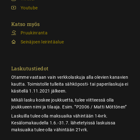
Youtube
Katso myös
Pruukinranta
Seinäjoen leirintäalue
Laskutustiedot
Otamme vastaan vain verkkolaskuja alla olevien kanavien
kautta. Toimistolle tulleita sähköposti- tai paperilaskuja ei
käsitellä 1.11.2021 jälkeen.
Mikäli lasku koskee joukkuetta, tulee viitteessä olla
joukkueen nimi ja tilaaja. Esim. ”P2006 / Matti Möttönen”
Laskuilla tulee olla maksuaika vähintään 14vrk.
Kesälomakaudella 1.6.-31.7. lähetetyissä laskuissa
maksuaika tulee olla vähintään 21vrk.