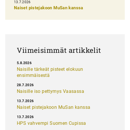
13.7.2026
e
Naiset pistejakoon MuSan kanssa
l
a
u
s
Viimeisimmät artikkelit
5.8.2026
Naisille tärkeät pisteet elokuun
ensimmäisestä
28.7.2026
Naisille iso pettymys Vaasassa
13.7.2026
Naiset pistejakoon MuSan kanssa
13.7.2026
HPS vahvempi Suomen Cupissa