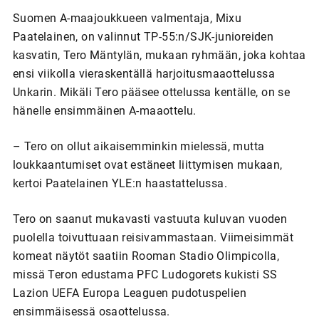
Suomen A-maajoukkueen valmentaja, Mixu
Paatelainen, on valinnut TP-55:n/SJK-junioreiden
kasvatin, Tero Mäntylän, mukaan ryhmään, joka kohtaa
ensi viikolla vieraskentällä harjoitusmaaottelussa
Unkarin. Mikäli Tero pääsee ottelussa kentälle, on se
hänelle ensimmäinen A-maaottelu.
– Tero on ollut aikaisemminkin mielessä, mutta
loukkaantumiset ovat estäneet liittymisen mukaan,
kertoi Paatelainen YLE:n haastattelussa.
Tero on saanut mukavasti vastuuta kuluvan vuoden
puolella toivuttuaan reisivammastaan. Viimeisimmät
komeat näytöt saatiin Rooman Stadio Olimpicolla,
missä Teron edustama PFC Ludogorets kukisti SS
Lazion UEFA Europa Leaguen pudotuspelien
ensimmäisessä osaottelussa.