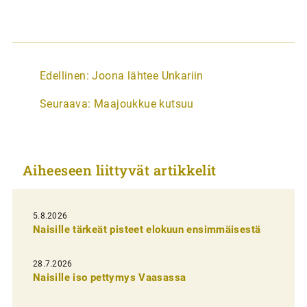
A
Edellinen:
Joona lähtee Unkariin
r
Seuraava:
Maajoukkue kutsuu
t
i
k
Aiheeseen liittyvät artikkelit
k
e
l
5.8.2026
Naisille tärkeät pisteet elokuun ensimmäisestä
i
e
28.7.2026
n
Naisille iso pettymys Vaasassa
s