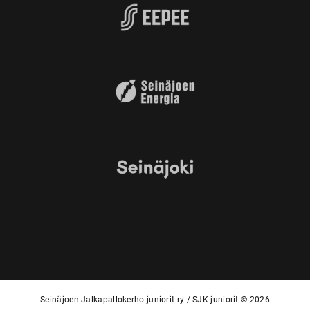
Seinäjoen Jalkapallokerho-juniorit ry / SJK-juniorit © 2026