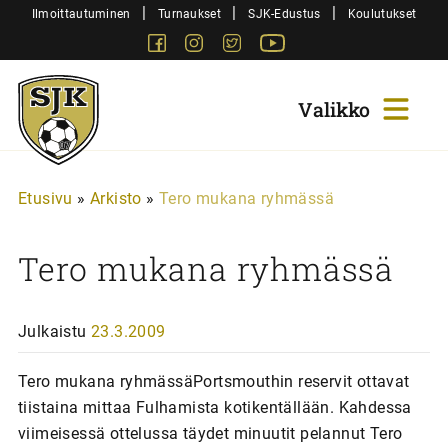
Siirry
|
|
|
Ilmoittautuminen
Turnaukset
SJK-Edustus
Koulutukset
sisältöön
Facebook
Instagram
Twitter
Youtube
Sjk-
Juniorit
Etusivu
»
Arkisto
»
Tero mukana ryhmässä
Tero mukana ryhmässä
Julkaistu
23.3.2009
Tero mukana ryhmässäPortsmouthin reservit ottavat
tiistaina mittaa Fulhamista kotikentällään. Kahdessa
viimeisessä ottelussa täydet minuutit pelannut Tero