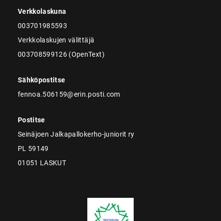
Verkkolaskuna
003701985593
Verkkolaskujen välittäjä
003708599126 (OpenText)
Sähköpostitse
fennoa.506159@erin.posti.com
Postitse
Seinäjoen Jalkapallokerho-juniorit ry
PL 59149
01051 LASKUT