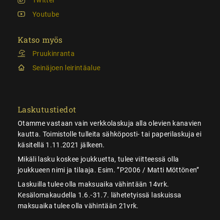
Youtube
Katso myös
Pruukinranta
Seinäjoen leirintäalue
Laskutustiedot
Otamme vastaan vain verkkolaskuja alla olevien kanavien
kautta. Toimistolle tulleita sähköposti- tai paperilaskuja ei
käsitellä 1.11.2021 jälkeen.
Mikäli lasku koskee joukkuetta, tulee viitteessä olla
joukkueen nimi ja tilaaja. Esim. ”P2006 / Matti Möttönen”
Laskuilla tulee olla maksuaika vähintään 14vrk.
Kesälomakaudella 1.6.-31.7. lähetetyissä laskuissa
maksuaika tulee olla vähintään 21vrk.