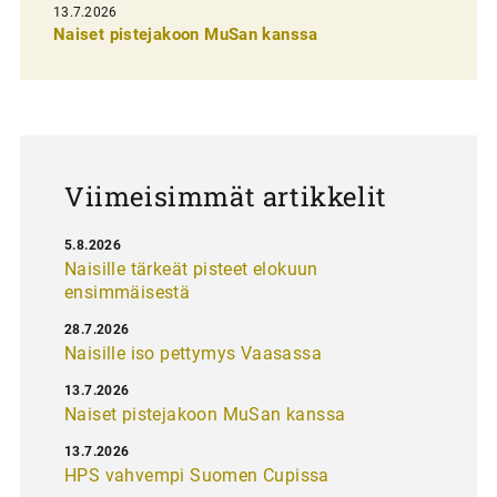
13.7.2026
e
Naiset pistejakoon MuSan kanssa
l
a
u
s
Viimeisimmät artikkelit
5.8.2026
Naisille tärkeät pisteet elokuun
ensimmäisestä
28.7.2026
Naisille iso pettymys Vaasassa
13.7.2026
Naiset pistejakoon MuSan kanssa
13.7.2026
HPS vahvempi Suomen Cupissa