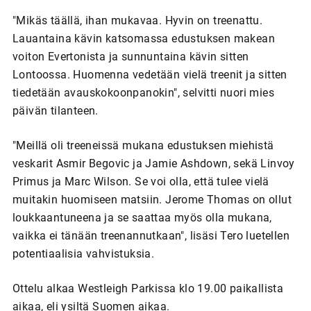
"Mikäs täällä, ihan mukavaa. Hyvin on treenattu.
Lauantaina kävin katsomassa edustuksen makean
voiton Evertonista ja sunnuntaina kävin sitten
Lontoossa. Huomenna vedetään vielä treenit ja sitten
tiedetään avauskokoonpanokin", selvitti nuori mies
päivän tilanteen.
"Meillä oli treeneissä mukana edustuksen miehistä
veskarit Asmir Begovic ja Jamie Ashdown, sekä Linvoy
Primus ja Marc Wilson. Se voi olla, että tulee vielä
muitakin huomiseen matsiin. Jerome Thomas on ollut
loukkaantuneena ja se saattaa myös olla mukana,
vaikka ei tänään treenannutkaan", lisäsi Tero luetellen
potentiaalisia vahvistuksia.
Ottelu alkaa Westleigh Parkissa klo 19.00 paikallista
aikaa, eli ysiltä Suomen aikaa.