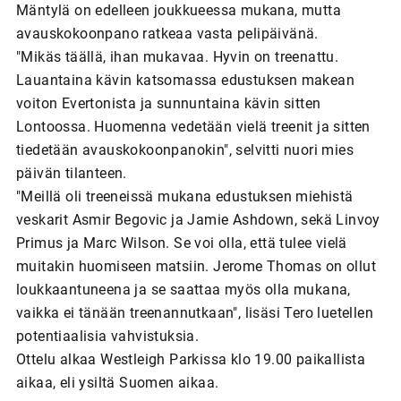
Mäntylä on edelleen joukkueessa mukana, mutta
avauskokoonpano ratkeaa vasta pelipäivänä.
"Mikäs täällä, ihan mukavaa. Hyvin on treenattu.
Lauantaina kävin katsomassa edustuksen makean
voiton Evertonista ja sunnuntaina kävin sitten
Lontoossa. Huomenna vedetään vielä treenit ja sitten
tiedetään avauskokoonpanokin", selvitti nuori mies
päivän tilanteen.
"Meillä oli treeneissä mukana edustuksen miehistä
veskarit Asmir Begovic ja Jamie Ashdown, sekä Linvoy
Primus ja Marc Wilson. Se voi olla, että tulee vielä
muitakin huomiseen matsiin. Jerome Thomas on ollut
loukkaantuneena ja se saattaa myös olla mukana,
vaikka ei tänään treenannutkaan", lisäsi Tero luetellen
potentiaalisia vahvistuksia.
Ottelu alkaa Westleigh Parkissa klo 19.00 paikallista
aikaa, eli ysiltä Suomen aikaa.