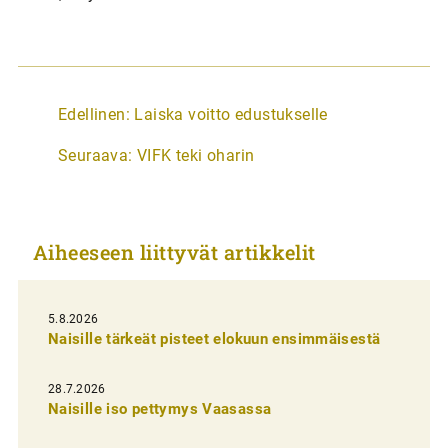
A
Edellinen:
Laiska voitto edustukselle
r
Seuraava:
VIFK teki oharin
t
i
k
Aiheeseen liittyvät artikkelit
k
e
l
5.8.2026
Naisille tärkeät pisteet elokuun ensimmäisestä
i
e
28.7.2026
n
Naisille iso pettymys Vaasassa
s