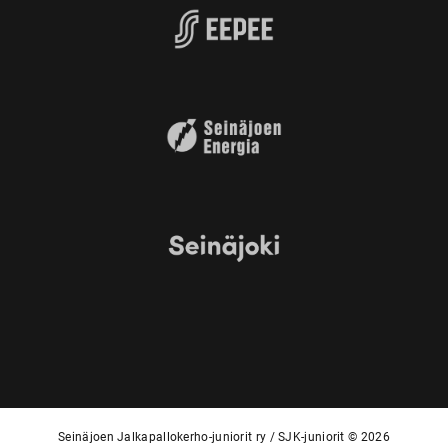
Seinäjoen Jalkapallokerho-juniorit ry / SJK-juniorit © 2026