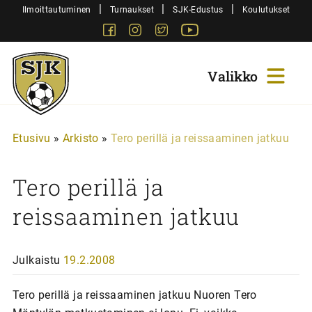
Siirry
|
|
|
Ilmoittautuminen
Turnaukset
SJK-Edustus
Koulutukset
sisältöön
Facebook
Instagram
Twitter
Youtube
Sjk-
Juniorit
Etusivu
»
Arkisto
»
Tero perillä ja reissaaminen jatkuu
Tero perillä ja
reissaaminen jatkuu
Julkaistu
19.2.2008
Tero perillä ja reissaaminen jatkuu Nuoren Tero