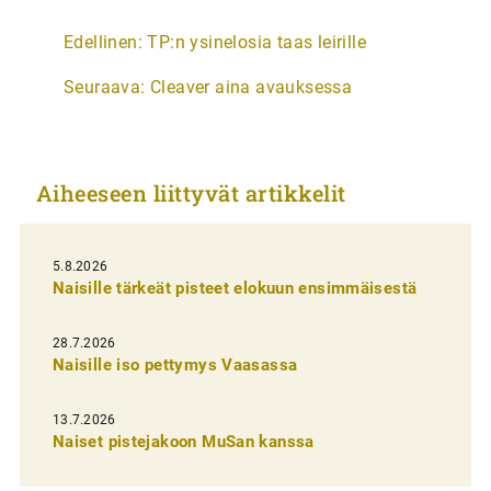
A
Edellinen:
TP:n ysinelosia taas leirille
r
Seuraava:
Cleaver aina avauksessa
t
i
k
Aiheeseen liittyvät artikkelit
k
e
l
5.8.2026
Naisille tärkeät pisteet elokuun ensimmäisestä
i
e
28.7.2026
n
Naisille iso pettymys Vaasassa
s
13.7.2026
e
Naiset pistejakoon MuSan kanssa
l