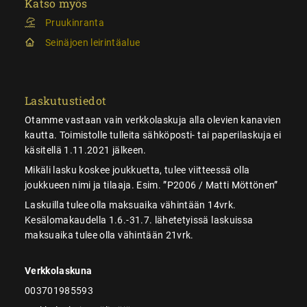
Katso myös
Pruukinranta
Seinäjoen leirintäalue
Laskutustiedot
Otamme vastaan vain verkkolaskuja alla olevien kanavien
kautta. Toimistolle tulleita sähköposti- tai paperilaskuja ei
käsitellä 1.11.2021 jälkeen.
Mikäli lasku koskee joukkuetta, tulee viitteessä olla
joukkueen nimi ja tilaaja. Esim. ”P2006 / Matti Möttönen”
Laskuilla tulee olla maksuaika vähintään 14vrk.
Kesälomakaudella 1.6.-31.7. lähetetyissä laskuissa
maksuaika tulee olla vähintään 21vrk.
Verkkolaskuna
003701985593