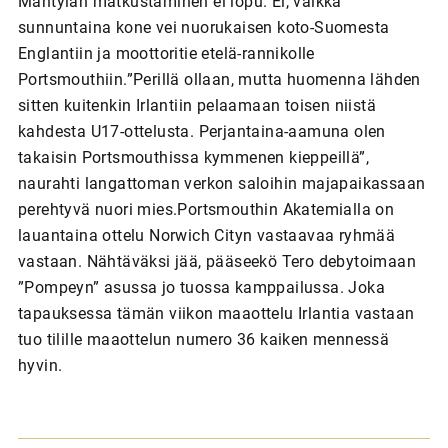
Mäntylän matkustaminen ei lopu. Ei, vaikka
sunnuntaina kone vei nuorukaisen koto-Suomesta
Englantiin ja moottoritie etelä-rannikolle
Portsmouthiin.”Perillä ollaan, mutta huomenna lähden
sitten kuitenkin Irlantiin pelaamaan toisen niistä
kahdesta U17-ottelusta. Perjantaina-aamuna olen
takaisin Portsmouthissa kymmenen kieppeillä”,
naurahti langattoman verkon saloihin majapaikassaan
perehtyvä nuori mies.Portsmouthin Akatemialla on
lauantaina ottelu Norwich Cityn vastaavaa ryhmää
vastaan. Nähtäväksi jää, pääseekö Tero debytoimaan
”Pompeyn” asussa jo tuossa kamppailussa. Joka
tapauksessa tämän viikon maaottelu Irlantia vastaan
tuo tilille maaottelun numero 36 kaiken mennessä
hyvin.