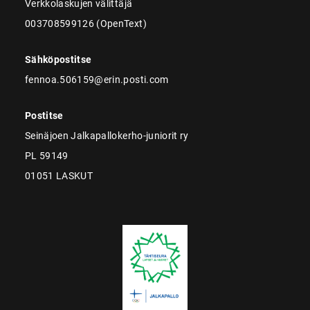
Verkkolaskujen välittäjä
003708599126 (OpenText)
Sähköpostitse
fennoa.506159@erin.posti.com
Postitse
Seinäjoen Jalkapallokerho-juniorit ry
PL 59149
01051 LASKUT