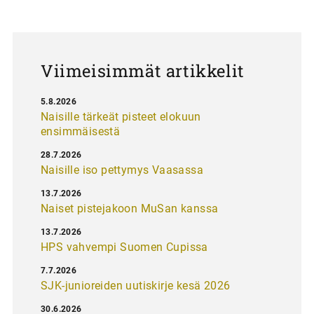
a
u
s
Viimeisimmät artikkelit
5.8.2026
Naisille tärkeät pisteet elokuun
ensimmäisestä
28.7.2026
Naisille iso pettymys Vaasassa
13.7.2026
Naiset pistejakoon MuSan kanssa
13.7.2026
HPS vahvempi Suomen Cupissa
7.7.2026
SJK-junioreiden uutiskirje kesä 2026
30.6.2026