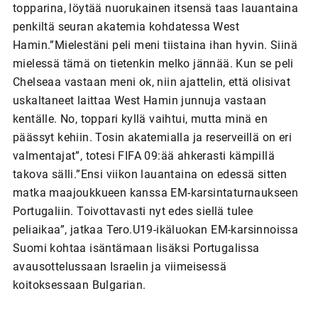
topparina, löytää nuorukainen itsensä taas lauantaina
penkiltä seuran akatemia kohdatessa West
Hamin.”Mielestäni peli meni tiistaina ihan hyvin. Siinä
mielessä tämä on tietenkin melko jännää. Kun se peli
Chelseaa vastaan meni ok, niin ajattelin, että olisivat
uskaltaneet laittaa West Hamin junnuja vastaan
kentälle. No, toppari kyllä vaihtui, mutta minä en
päässyt kehiin. Tosin akatemialla ja reserveillä on eri
valmentajat”, totesi FIFA 09:ää ahkerasti kämpillä
takova sälli.”Ensi viikon lauantaina on edessä sitten
matka maajoukkueen kanssa EM-karsintaturnaukseen
Portugaliin. Toivottavasti nyt edes siellä tulee
peliaikaa”, jatkaa Tero.U19-ikäluokan EM-karsinnoissa
Suomi kohtaa isäntämaan lisäksi Portugalissa
avausottelussaan Israelin ja viimeisessä
koitoksessaan Bulgarian.