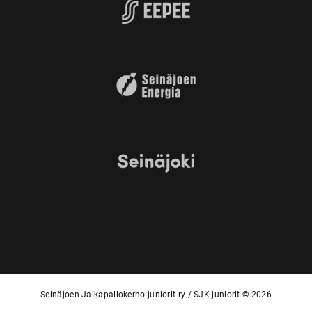
Seinäjoen Jalkapallokerho-juniorit ry / SJK-juniorit © 2026