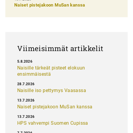
l
Naiset pistejakoon MuSan kanssa
a
u
s
Viimeisimmät artikkelit
5.8.2026
Naisille tärkeät pisteet elokuun
ensimmäisestä
28.7.2026
Naisille iso pettymys Vaasassa
13.7.2026
Naiset pistejakoon MuSan kanssa
13.7.2026
HPS vahvempi Suomen Cupissa
7.7.2026