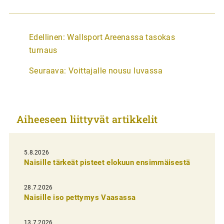
A
Edellinen:
Wallsport Areenassa tasokas
r
turnaus
t
Seuraava:
Voittajalle nousu luvassa
i
k
k
Aiheeseen liittyvät artikkelit
e
l
i
5.8.2026
Naisille tärkeät pisteet elokuun ensimmäisestä
e
n
28.7.2026
Naisille iso pettymys Vaasassa
s
e
13.7.2026