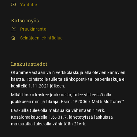
Youtube
Katso myös
Pruukinranta
Seinäjoen leirintäalue
Laskutustiedot
Otamme vastaan vain verkkolaskuja alla olevien kanavien
kautta. Toimistolle tulleita sähköposti- tai paperilaskuja ei
käsitellä 1.11.2021 jälkeen.
Mikäli lasku koskee joukkuetta, tulee viitteessä olla
joukkueen nimi ja tilaaja. Esim. ”P2006 / Matti Möttönen”
Laskuilla tulee olla maksuaika vähintään 14vrk.
Kesälomakaudella 1.6.-31.7. lähetetyissä laskuissa
maksuaika tulee olla vähintään 21vrk.