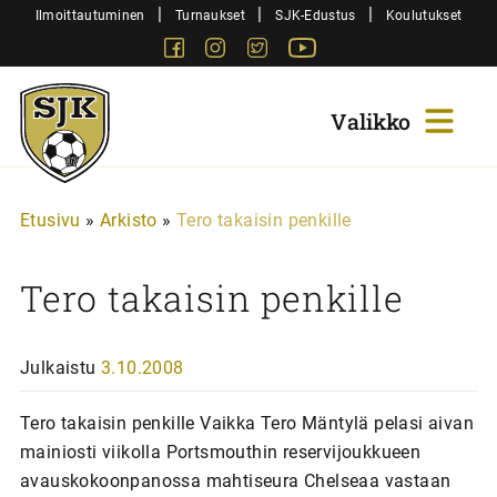
Siirry
|
|
|
Ilmoittautuminen
Turnaukset
SJK-Edustus
Koulutukset
sisältöön
Facebook
Instagram
Twitter
Youtube
Sjk-
Juniorit
Etusivu
»
Arkisto
»
Tero takaisin penkille
Tero takaisin penkille
Julkaistu
3.10.2008
Tero takaisin penkille Vaikka Tero Mäntylä pelasi aivan
mainiosti viikolla Portsmouthin reservijoukkueen
avauskokoonpanossa mahtiseura Chelseaa vastaan