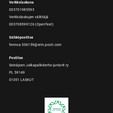
Verkkolaskuna
003701985593
Verkkolaskujen välittäjä
003708599126 (OpenText)
Sähköpostitse
fennoa.506159@erin.posti.com
Postitse
Seinäjoen Jalkapallokerho-juniorit ry
PL 59149
01051 LASKUT