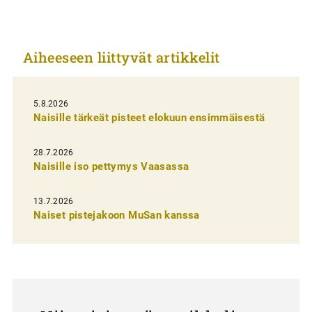
i
k
Aiheeseen liittyvät artikkelit
k
e
l
5.8.2026
Naisille tärkeät pisteet elokuun ensimmäisestä
i
e
28.7.2026
n
Naisille iso pettymys Vaasassa
s
13.7.2026
e
Naiset pistejakoon MuSan kanssa
l
a
u
s