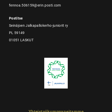
fennoa.506159@erin.posti.com
Postitse
Seinäjoen Jalkapallokerho-juniorit ry
PL 59149
01051 LASKUT
Yhteistyökumppaneitamme