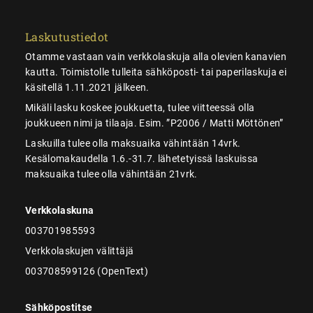
Laskutustiedot
Otamme vastaan vain verkkolaskuja alla olevien kanavien
kautta. Toimistolle tulleita sähköposti- tai paperilaskuja ei
käsitellä 1.11.2021 jälkeen.
Mikäli lasku koskee joukkuetta, tulee viitteessä olla
joukkueen nimi ja tilaaja. Esim. ”P2006 / Matti Möttönen”
Laskuilla tulee olla maksuaika vähintään 14vrk.
Kesälomakaudella 1.6.-31.7. lähetetyissä laskuissa
maksuaika tulee olla vähintään 21vrk.
Verkkolaskuna
003701985593
Verkkolaskujen välittäjä
003708599126 (OpenText)
Sähköpostitse