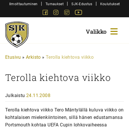
Siirry
|
|
|
Ilmoittautuminen
Turnaukset
SJK-Edustus
Koulutukset
sisältöön
Facebook
Instagram
Twitter
Youtube
Sjk-
Juniorit
Etusivu
»
Arkisto
»
Terolla kiehtova viikko
Terolla kiehtova viikko
Julkaistu
24.11.2008
Terolla kiehtova viikko Tero Mäntylällä kuluva viikko on
kohtalaisen mielenkiintoinen, sillä hänen edustamansa
Portsmouth kohtaa UEFA Cupin lohkovaiheessa