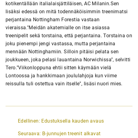
kotikentällään italialaisjättiläisen, AC Milanin.Sen
lisäksi edessä on mitä todennäköisimmin treenimatsi
perjantaina Nottingham Forestia vastaan
vieraissa."Meidän akatemialle on itse asiassa
treenipelit sekä torstaina, että perjantaina. Torstaina on
joku pienempi jengi vastassa, mutta perjantaina
mennään Nottinghamiin. Silloin pitäisi pelata sen
joukkueen, joka pelasi lauantaina Norwichissa", selvitti
Tero."Viikonloppuna ehtii sitten käymään vielä
Lontoossa ja hankkimaan joululahjoja kun viime
reissulla tuli ostettua vain itselle", lisäsi nuori mies.
A
Edellinen:
Edustuksella kauden avaus
r
Seuraava:
B-junnujen treenit alkavat
t