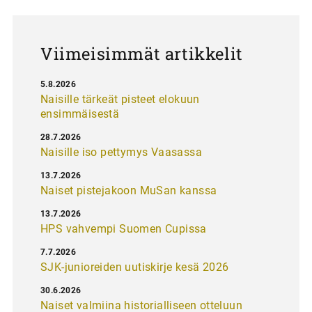
u
s
Viimeisimmät artikkelit
5.8.2026
Naisille tärkeät pisteet elokuun
ensimmäisestä
28.7.2026
Naisille iso pettymys Vaasassa
13.7.2026
Naiset pistejakoon MuSan kanssa
13.7.2026
HPS vahvempi Suomen Cupissa
7.7.2026
SJK-junioreiden uutiskirje kesä 2026
30.6.2026
Naiset valmiina historialliseen otteluun