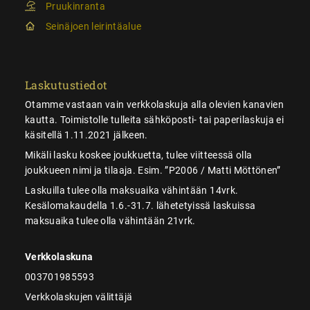
Pruukinranta
Seinäjoen leirintäalue
Laskutustiedot
Otamme vastaan vain verkkolaskuja alla olevien kanavien
kautta. Toimistolle tulleita sähköposti- tai paperilaskuja ei
käsitellä 1.11.2021 jälkeen.
Mikäli lasku koskee joukkuetta, tulee viitteessä olla
joukkueen nimi ja tilaaja. Esim. ”P2006 / Matti Möttönen”
Laskuilla tulee olla maksuaika vähintään 14vrk.
Kesälomakaudella 1.6.-31.7. lähetetyissä laskuissa
maksuaika tulee olla vähintään 21vrk.
Verkkolaskuna
003701985593
Verkkolaskujen välittäjä