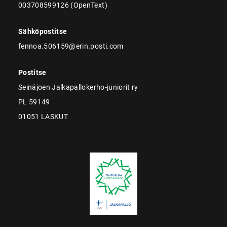
003708599126 (OpenText)
Sähköpostitse
fennoa.506159@erin.posti.com
Postitse
Seinäjoen Jalkapallokerho-juniorit ry
PL 59149
01051 LASKUT