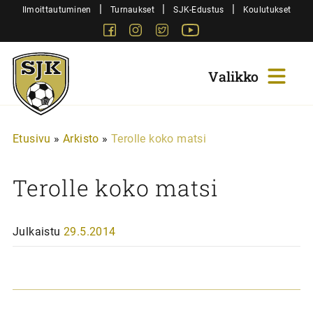
Siirry
|
|
|
Ilmoittautuminen
Turnaukset
SJK-Edustus
Koulutukset
sisältöön
Facebook
Instagram
Twitter
Youtube
Sjk-
Juniorit
Etusivu
»
Arkisto
»
Terolle koko matsi
Terolle koko matsi
Julkaistu
29.5.2014