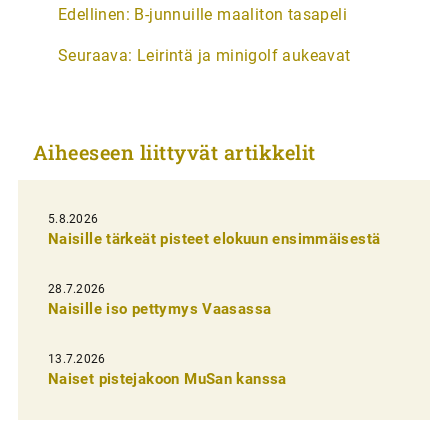
A
Edellinen:
B-junnuille maaliton tasapeli
r
Seuraava:
Leirintä ja minigolf aukeavat
t
i
k
Aiheeseen liittyvät artikkelit
k
e
l
5.8.2026
Naisille tärkeät pisteet elokuun ensimmäisestä
i
e
28.7.2026
n
Naisille iso pettymys Vaasassa
s
13.7.2026
e
Naiset pistejakoon MuSan kanssa
l
a