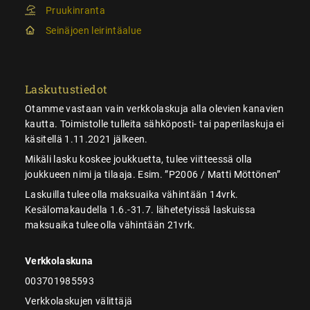
Pruukinranta
Seinäjoen leirintäalue
Laskutustiedot
Otamme vastaan vain verkkolaskuja alla olevien kanavien
kautta. Toimistolle tulleita sähköposti- tai paperilaskuja ei
käsitellä 1.11.2021 jälkeen.
Mikäli lasku koskee joukkuetta, tulee viitteessä olla
joukkueen nimi ja tilaaja. Esim. ”P2006 / Matti Möttönen”
Laskuilla tulee olla maksuaika vähintään 14vrk.
Kesälomakaudella 1.6.-31.7. lähetetyissä laskuissa
maksuaika tulee olla vähintään 21vrk.
Verkkolaskuna
003701985593
Verkkolaskujen välittäjä