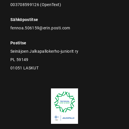
003708599126 (OpenText)
Sähköpostitse
fennoa.506159@erin.posti.com
Postitse
Seinäjoen Jalkapallokerho-juniorit ry
PL 59149
01051 LASKUT