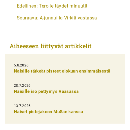
A
Edellinen:
Terolle täydet minuutit
r
Seuraava:
A-junnuilla Virkiä vastassa
t
i
k
Aiheeseen liittyvät artikkelit
k
e
l
5.8.2026
Naisille tärkeät pisteet elokuun ensimmäisestä
i
e
28.7.2026
n
Naisille iso pettymys Vaasassa
s
13.7.2026
e
Naiset pistejakoon MuSan kanssa
l
a