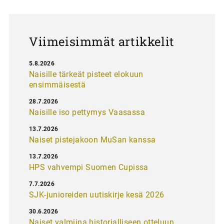
u
s
Viimeisimmät artikkelit
5.8.2026
Naisille tärkeät pisteet elokuun
ensimmäisestä
28.7.2026
Naisille iso pettymys Vaasassa
13.7.2026
Naiset pistejakoon MuSan kanssa
13.7.2026
HPS vahvempi Suomen Cupissa
7.7.2026
SJK-junioreiden uutiskirje kesä 2026
30.6.2026
Naiset valmiina historialliseen otteluun