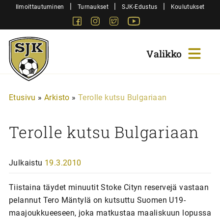
Siirry
|
|
|
Ilmoittautuminen
Turnaukset
SJK-Edustus
Koulutukset
sisältöön
Facebook
Instagram
Twitter
Youtube
Sjk-
Juniorit
Etusivu
»
Arkisto
»
Terolle kutsu Bulgariaan
Terolle kutsu Bulgariaan
Julkaistu
19.3.2010
Tiistaina täydet minuutit Stoke Cityn reservejä vastaan
pelannut Tero Mäntylä on kutsuttu Suomen U19-
maajoukkueeseen, joka matkustaa maaliskuun lopussa