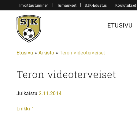
Siirry
|
|
|
Ilmoittautuminen
Turnaukset
SJK-Edustus
Koulutukset
sisältöön
Sjk-
ETUSIVU
Juniorit
Etusivu
»
Arkisto
»
Teron videoterveiset
Teron videoterveiset
Julkaistu
2.11.2014
Linkki 1