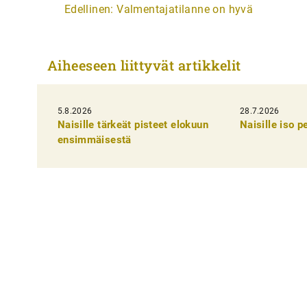
A
Edellinen:
Valmentajatilanne on hyvä
r
t
Aiheeseen liittyvät artikkelit
i
k
5.8.2026
k
28.7.2026
Naisille tärkeät pisteet elokuun
Naisille iso 
e
ensimmäisestä
l
i
e
n
s
e
l