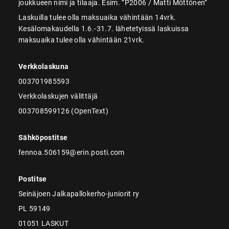
joukkueen nimi ja tilaaja. Esim. ”P2006 / Matti Möttönen”
Laskuilla tulee olla maksuaika vähintään 14vrk.
Kesälomakaudella 1.6.-31.7. lähetetyissä laskuissa
maksuaika tulee olla vähintään 21vrk.
Verkkolaskuna
003701985593
Verkkolaskujen välittäjä
003708599126 (OpenText)
Sähköpostitse
fennoa.506159@erin.posti.com
Postitse
Seinäjoen Jalkapallokerho-juniorit ry
PL 59149
01051 LASKUT