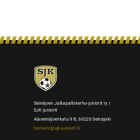
a
u
s
SJK-
juniorit
Seinäjoen Jalkapallokerho-juniorit ry /
SJK-juniorit
Alaseinäjoenkatu 9 B, 60220 Seinäjoki
toimisto@sjk-juniorit.fi