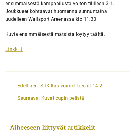
ensimmäisestä kamppailusta voiton tililleen 3-1.
Joukkueet kohtaavat huomenna sunnuntaina
uudelleen Wallsport Areenassa klo 11.30.
Kuvia ensimmäisestä matsista löytyy täältä.
Linkki 1
A
Edellinen:
SJK:lla avoimet treenit 14.2.
r
Seuraava:
Kuvat cupin pelistä
t
i
k
Aiheeseen liittyvät artikkelit
k