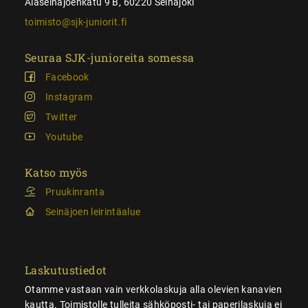
Alaseinäjoenkatu 9 B, 60220 Seinäjoki
toimisto@sjk-juniorit.fi
Seuraa SJK-junioreita somessa
Facebook
Instagram
Twitter
Youtube
Katso myös
Pruukinranta
Seinäjoen leirintäalue
Laskutustiedot
Otamme vastaan vain verkkolaskuja alla olevien kanavien
kautta. Toimistolle tulleita sähköposti- tai paperilaskuja ei