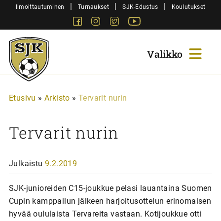
Siirry
|
|
|
Ilmoittautuminen
Turnaukset
SJK-Edustus
Koulutukset
sisältöön
Facebook
Instagram
Twitter
Youtube
Sjk-
Juniorit
Etusivu
»
Arkisto
»
Tervarit nurin
Tervarit nurin
Julkaistu
9.2.2019
SJK-junioreiden C15-joukkue pelasi lauantaina Suomen
Cupin kamppailun jälkeen harjoitusottelun erinomaisen
hyvää oululaista Tervareita vastaan. Kotijoukkue otti