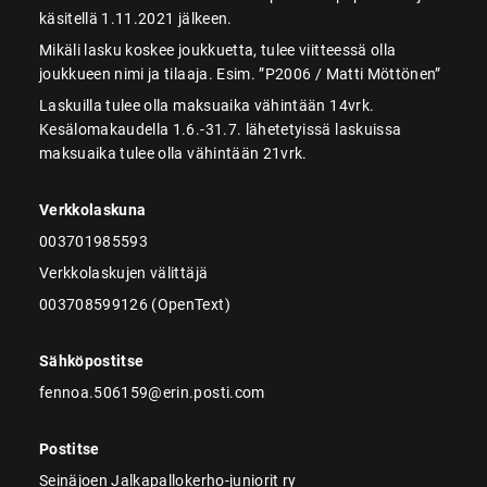
käsitellä 1.11.2021 jälkeen.
Mikäli lasku koskee joukkuetta, tulee viitteessä olla
joukkueen nimi ja tilaaja. Esim. ”P2006 / Matti Möttönen”
Laskuilla tulee olla maksuaika vähintään 14vrk.
Kesälomakaudella 1.6.-31.7. lähetetyissä laskuissa
maksuaika tulee olla vähintään 21vrk.
Verkkolaskuna
003701985593
Verkkolaskujen välittäjä
003708599126 (OpenText)
Sähköpostitse
fennoa.506159@erin.posti.com
Postitse
Seinäjoen Jalkapallokerho-juniorit ry