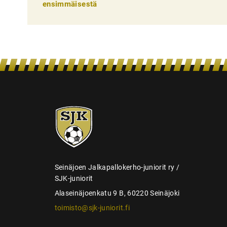
e
ensimmäisestä
l
i
e
n
s
e
l
SJK-
juniorit
a
u
s
Seinäjoen Jalkapallokerho-juniorit ry /
SJK-juniorit
Alaseinäjoenkatu 9 B, 60220 Seinäjoki
toimisto@sjk-juniorit.fi