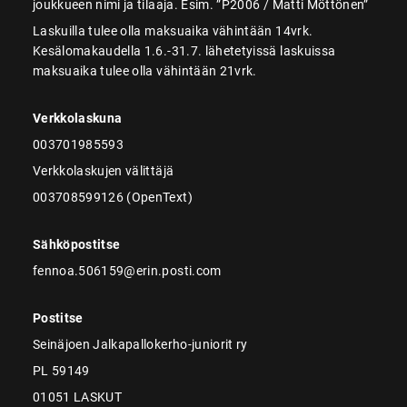
joukkueen nimi ja tilaaja. Esim. ”P2006 / Matti Möttönen”
Laskuilla tulee olla maksuaika vähintään 14vrk.
Kesälomakaudella 1.6.-31.7. lähetetyissä laskuissa
maksuaika tulee olla vähintään 21vrk.
Verkkolaskuna
003701985593
Verkkolaskujen välittäjä
003708599126 (OpenText)
Sähköpostitse
fennoa.506159@erin.posti.com
Postitse
Seinäjoen Jalkapallokerho-juniorit ry
PL 59149
01051 LASKUT