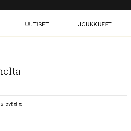
UUTISET
JOUKKUEET
holta
alloväelle: