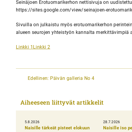
Seinäjoen Erotuomarikerhon nettisivuja on uudistettu 
https://sites.google.com/view/seinajoen-erotuomari
Sivuilla on julkaistu myös erotuomarikerhon perintein
alueen seurojen yhteistyön kannalta merkittävimpiä a
Linkki 1
Linkki 2
A
Edellinen:
Päivän galleria No 4
r
t
Aiheeseen liittyvät artikkelit
i
k
5.8.2026
k
28.7.2026
Naisille tärkeät pisteet elokuun
Naisille iso 