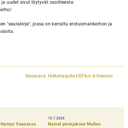
ja uudet sivut löytyvät osoitteesta:
kerho/
en "seurakirje
", jossa on kerrattu erotuomarikerhon ja
sioita.
Seuraava:
Hietaharjulle UEFA:n A-lisenssi
13.7.2026
pettymys Vaasassa
Naiset pistejakoon MuSan