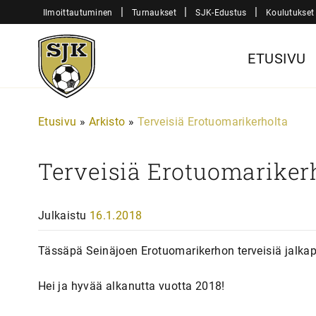
Siirry
|
|
|
Ilmoittautuminen
Turnaukset
SJK-Edustus
Koulutukset
sisältöön
Sjk-
ETUSIVU
Juniorit
Etusivu
»
Arkisto
»
Terveisiä Erotuomarikerholta
Terveisiä Erotuomariker
Julkaistu
16.1.2018
Tässäpä Seinäjoen Erotuomarikerhon terveisiä jalkap
Hei ja hyvää alkanutta vuotta 2018!