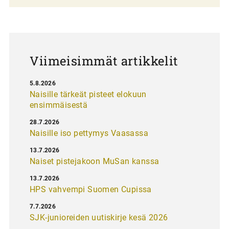
a
u
s
Viimeisimmät artikkelit
5.8.2026
Naisille tärkeät pisteet elokuun
ensimmäisestä
28.7.2026
Naisille iso pettymys Vaasassa
13.7.2026
Naiset pistejakoon MuSan kanssa
13.7.2026
HPS vahvempi Suomen Cupissa
7.7.2026
SJK-junioreiden uutiskirje kesä 2026