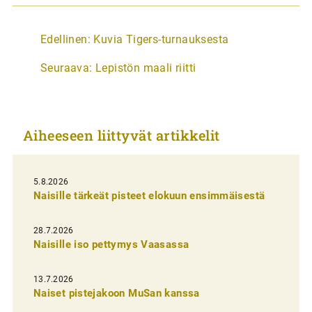
A
Edellinen:
Kuvia Tigers-turnauksesta
r
Seuraava:
Lepistön maali riitti
t
i
k
Aiheeseen liittyvät artikkelit
k
e
l
5.8.2026
Naisille tärkeät pisteet elokuun ensimmäisestä
i
e
28.7.2026
n
Naisille iso pettymys Vaasassa
s
13.7.2026
e
Naiset pistejakoon MuSan kanssa
l