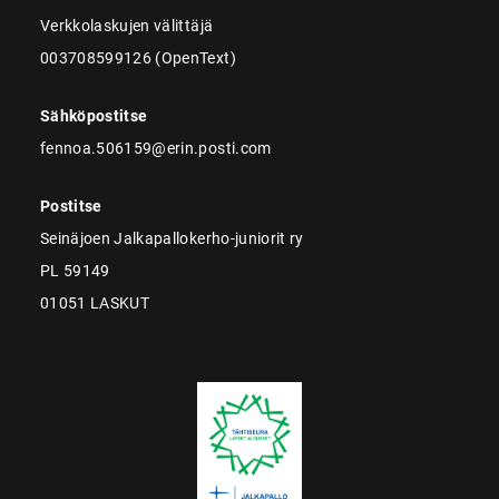
Verkkolaskujen välittäjä
003708599126 (OpenText)
Sähköpostitse
fennoa.506159@erin.posti.com
Postitse
Seinäjoen Jalkapallokerho-juniorit ry
PL 59149
01051 LASKUT