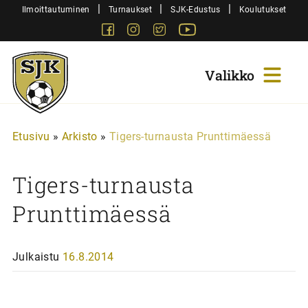
Siirry
|
|
|
Ilmoittautuminen
Turnaukset
SJK-Edustus
Koulutukset
sisältöön
Facebook
Instagram
Twitter
Youtube
Sjk-
Juniorit
Etusivu
»
Arkisto
»
Tigers-turnausta Prunttimäessä
Tigers-turnausta
Prunttimäessä
Julkaistu
16.8.2014