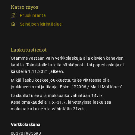
Katso myös
Pruukinranta
Seinäjoen leirintäalue
Laskutustiedot
Otamme vastaan vain verkkolaskuja alla olevien kanavien
kautta. Toimistolle tulleita sähköposti- tai paperilaskuja ei
käsitellä 1.11.2021 jälkeen.
Mikäli lasku koskee joukkuetta, tulee viitteessä olla
joukkueen nimi ja tilaaja. Esim. ”P2006 / Matti Möttönen”
Laskuilla tulee olla maksuaika vähintään 14vrk.
Kesälomakaudella 1.6.-31.7. lähetetyissä laskuissa
maksuaika tulee olla vähintään 21vrk.
Verkkolaskuna
003701985593